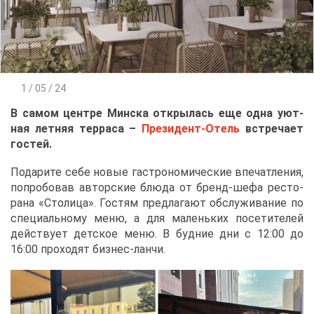
1 / 05 / 24
В са­мом цен­тре Мин­ска от­кры­лась еще од­на уют­
ная лет­няя тер­ра­са –
Пре­зи­дент-Отель
встре­ча­ет
го­стей.
По­да­ри­те се­бе но­вые га­стро­но­ми­че­ские впе­чат­ле­ния,
по­про­бо­вав ав­тор­ские блю­да от бренд-ше­фа ре­сто­
ра­на «Сто­ли­ца». Го­стям пред­ла­га­ют об­слу­жи­ва­ние по
спе­ци­аль­но­му ме­ню, а для ма­лень­ких по­се­ти­те­лей
дей­ству­ет дет­ское ме­ню. В буд­ние дни с 12:00 до
16:00 про­хо­дят биз­нес-лан­чи.