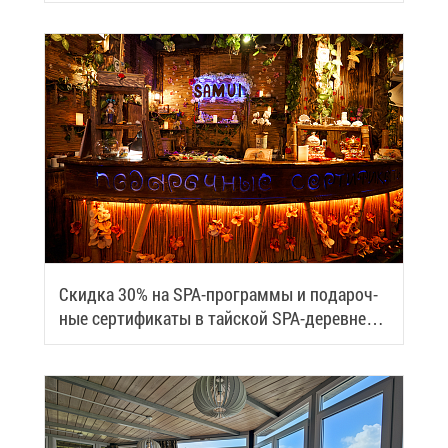
Скид­ка 30% на SPA-про­грам­мы и по­да­роч­
ные сер­ти­фи­ка­ты в тай­ской SPA-де­ревне
Samui