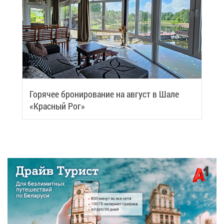
Го­ря­чее бро­ни­ро­ва­ние на ав­густ в Ша­ле
«Крас­ный Рог»