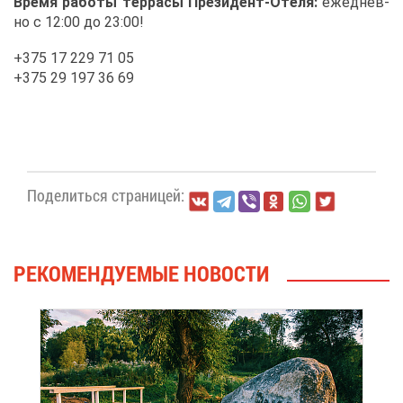
Вре­мя ра­бо­ты тер­ра­сы Пре­зи­дент-Оте­ля:
еже­днев­
но с 12:00 до 23:00!
+375 17 229 71 05
+375 29 197 36 69
По­де­лить­ся стра­ни­цей:
РЕ­КО­МЕН­ДУ­Е­МЫЕ НО­ВО­СТИ