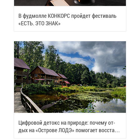
В фуд­мол­ле КОН­КОРС прой­дет фе­сти­валь
«ЕСТЬ. ЭТО ЗНАК»
Циф­ро­вой де­токс на при­ро­де: по­че­му от­
дых на «Ост­ро­ве ЛОДЭ» по­мо­га­ет вос­ста­но­
вить си­лы