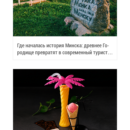
Где на­ча­лась ис­то­рия Мин­ска: древ­нее Го­
ро­ди­ще пре­вра­тят в со­вре­мен­ный ту­ри­сти­
че­ский центр