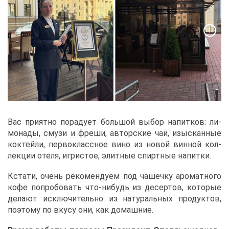
Вас при­ят­но по­ра­ду­ет боль­шой вы­бор на­пит­ков: ли­
мо­на­ды, сму­зи и фре­ши, ав­тор­ские чаи, изыс­кан­ные
кок­тей­ли, пер­во­класс­ное ви­но из но­вой вин­ной кол­
лек­ции оте­ля, иг­ри­стое, элит­ные спирт­ные на­пит­ки.
Кста­ти, очень ре­ко­мен­ду­ем под ча­шеч­ку аро­мат­но­го
ко­фе по­про­бо­вать что-ни­будь из де­сер­тов, ко­то­рые
де­ла­ют ис­клю­чи­тель­но из на­ту­раль­ных про­дук­тов,
по­это­му по вку­су они, как до­маш­ние.