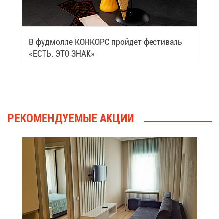
В фуд­мол­ле КОН­КОРС прой­дет фе­сти­валь
«ЕСТЬ. ЭТО ЗНАК»
РЕ­КО­МЕН­ДУ­Е­МЫЕ АК­ЦИИ