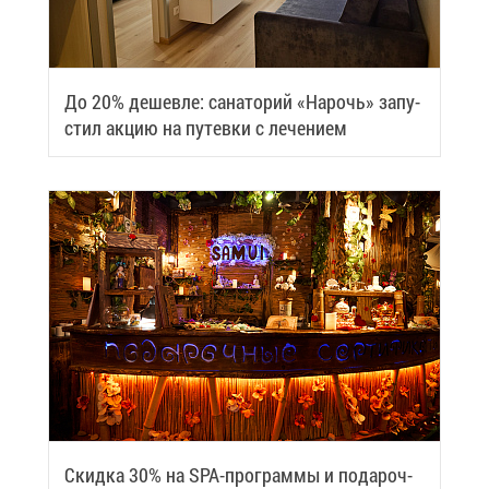
До 20% де­шев­ле: са­на­то­рий «На­рочь» за­пу­
стил ак­цию на пу­тев­ки с ле­че­ни­ем
Скид­ка 30% на SPA-про­грам­мы и по­да­роч­