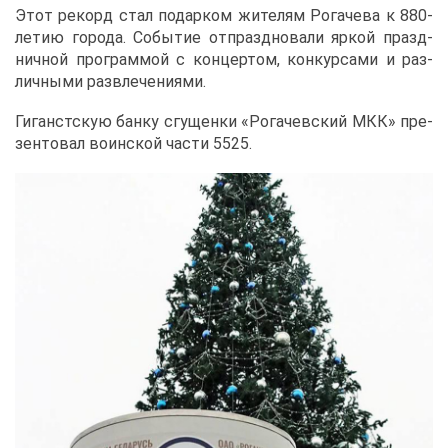
Этот ре­корд стал по­дар­ком жи­те­лям Ро­га­че­ва к 880-
ле­тию го­ро­да. Со­бы­тие от­празд­но­ва­ли яр­кой празд­
нич­ной про­грам­мой с кон­цер­том, кон­кур­са­ми и раз­
лич­ны­ми раз­вле­че­ни­я­ми.
Ги­ганст­скую бан­ку сгу­щен­ки «Ро­га­чев­ский МКК» пре­
зен­то­вал во­ин­ской ча­сти 5525.