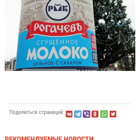
По­де­лить­ся стра­ни­цей:
РЕ­КО­МЕН­ДУ­Е­МЫЕ НО­ВО­СТИ