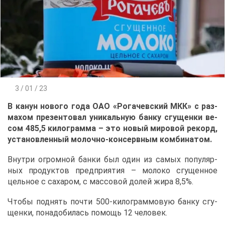
3 / 01 / 23
В ка­нун но­во­го го­да ОАО «Ро­га­чев­ский МКК» с раз­
ма­хом пре­зен­то­вал уни­каль­ную бан­ку сгу­щен­ки ве­
сом 485,5 ки­ло­грам­ма – это но­вый ми­ро­вой ре­корд,
уста­нов­лен­ный мо­лоч­но-кон­серв­ным ком­би­на­том.
Внут­ри огром­ной бан­ки был один из са­мых по­пу­ляр­
ных про­дук­тов пред­при­я­тия – мо­ло­ко сгу­щен­ное
цель­ное с са­ха­ром, с мас­со­вой до­лей жи­ра 8,5%.
Что­бы под­нять по­чти 500-ки­ло­грам­мо­вую бан­ку сгу­
щен­ки, по­на­до­би­лась по­мощь 12 че­ло­век.