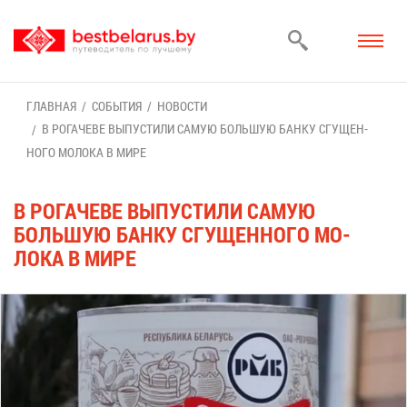
ГЛАВ­НАЯ
СО­БЫ­ТИЯ
НО­ВО­СТИ
В РО­ГА­ЧЕ­ВЕ ВЫ­ПУ­СТИ­ЛИ СА­МУЮ БОЛЬ­ШУЮ БАН­КУ СГУ­ЩЕН­
НО­ГО МО­ЛО­КА В МИ­РЕ
В РО­ГА­ЧЕ­ВЕ ВЫ­ПУ­СТИ­ЛИ СА­МУЮ
БОЛЬ­ШУЮ БАН­КУ СГУ­ЩЕН­НО­ГО МО­
ЛО­КА В МИ­РЕ