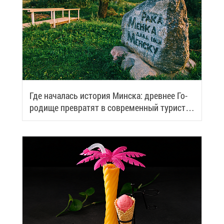
Где на­ча­лась ис­то­рия Мин­ска: древ­нее Го­
ро­ди­ще пре­вра­тят в со­вре­мен­ный ту­ри­сти­
че­ский центр