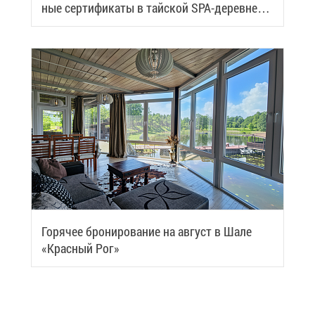
ные сер­ти­фи­ка­ты в тай­ской SPA-де­ревне
Samui
Го­ря­чее бро­ни­ро­ва­ние на ав­густ в Ша­ле
«Крас­ный Рог»