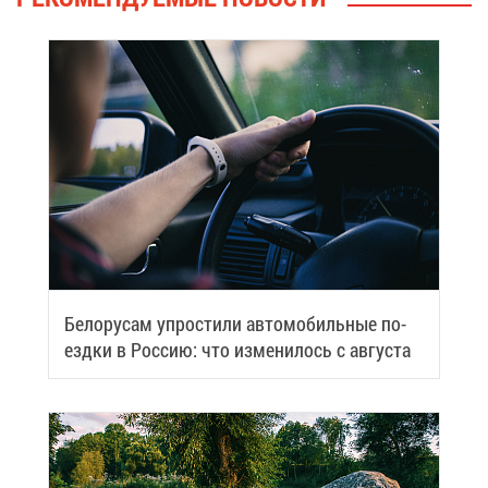
Бе­ло­ру­сам упро­сти­ли ав­то­мо­биль­ные по­
езд­ки в Рос­сию: что из­ме­ни­лось с ав­гу­ста