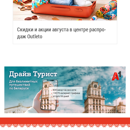
Скид­ки и ак­ции ав­гу­ста в цен­тре рас­про­
даж Outleto