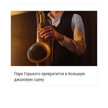
вить си­лы
Парк Горь­ко­го пре­вра­тит­ся в боль­шую
джа­зо­вую сце­ну