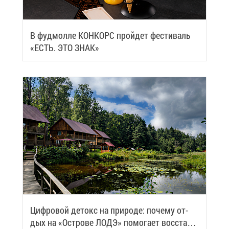
В фуд­мол­ле КОН­КОРС прой­дет фе­сти­валь
«ЕСТЬ. ЭТО ЗНАК»
Циф­ро­вой де­токс на при­ро­де: по­че­му от­
дых на «Ост­ро­ве ЛОДЭ» по­мо­га­ет вос­ста­но­