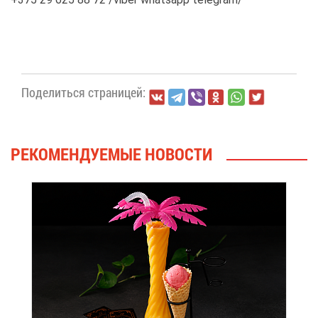
По­де­лить­ся стра­ни­цей:
РЕ­КО­МЕН­ДУ­Е­МЫЕ НО­ВО­СТИ