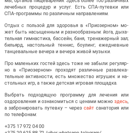
мы, ор­га­нов пи­ще­ва­ре­ния. Здесь бо­лее 100 раз­лич­ных
ле­чеб­ных про­це­дур и услуг. Есть СПА-пу­тев­ки или
СПА-про­грам­мы по раз­лич­ным на­прав­ле­ни­ям.
От­дых с поль­зой для здо­ро­вья в «При­озер­ном» мо­
жет быть на­сы­щен­ным и раз­но­об­раз­ным: йо­га, ды­ха­
тель­ная гим­на­сти­ка, бас­сейн, ба­ня, тре­на­жер­ный зал;
би­льярд, на­столь­ный тен­нис, бо­улинг; еже­днев­ные
тан­це­валь­ные ве­че­ра и ве­че­ра жи­вой му­зы­ки.
Про ма­лень­ких го­стей здесь то­же не за­бы­ли: ре­гу­ляр­
но в «При­озер­ном» про­хо­дят раз­лич­ные раз­вле­ка­
тель­ные ак­тив­но­сти, есть мно­же­ство иг­ру­шек и на­
столь­ных игр, а та­к­же дет­ская иг­ро­вая пло­щад­ка.
Вы­брать под­хо­дя­щую про­грам­му для ле­че­ния или
оздо­ров­ле­ния и озна­ко­мить­ся с це­на­ми мож­но
здесь
,
а за­бро­ни­ро­вать пу­тев­ку ­– че­рез
сайт
са­на­то­рия или
по те­ле­фо­нам:
+375 17 972 04 00
+375 29 625 88 72 /viber whatsapp telegram/