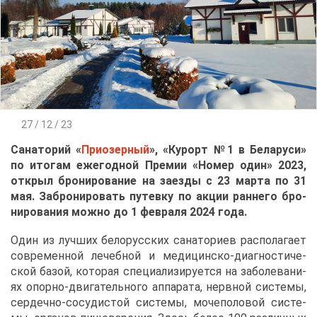
27 / 12 / 23
Са­на­то­рий «
При­озер­ный
», «Ку­рорт №1 в Бе­ла­ру­си»
по ито­гам еже­год­ной Пре­мии «Но­мер один» 2023,
от­крыл бро­ни­ро­ва­ние на за­ез­ды с 23 мар­та по 31
мая. За­бро­ни­ро­вать пу­тев­ку по ак­ции ран­не­го бро­
ни­ро­ва­ния мож­но до 1 фев­ра­ля 2024 го­да.
Один из луч­ших бе­ло­рус­ских са­на­то­ри­ев рас­по­ла­га­ет
со­вре­мен­ной ле­чеб­ной и ме­ди­цин­ско-ди­а­гно­сти­че­
ской ба­зой, ко­то­рая спе­ци­а­ли­зи­ру­ет­ся на за­бо­ле­ва­ни­
ях опор­но-дви­га­тель­но­го ап­па­ра­та, нерв­ной си­сте­мы,
сер­деч­но-со­су­ди­стой си­сте­мы, мо­че­по­ло­вой си­сте­