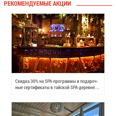
РЕ­КО­МЕН­ДУ­Е­МЫЕ АК­ЦИИ
Скид­ка 30% на SPA-про­грам­мы и по­да­роч­
ные сер­ти­фи­ка­ты в тай­ской SPA-де­ревне
Samui