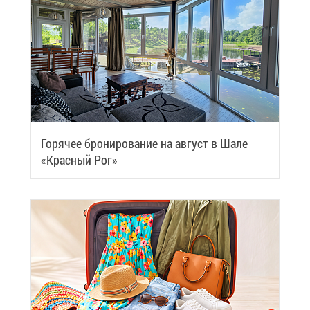
Го­ря­чее бро­ни­ро­ва­ние на ав­густ в Ша­ле
«Крас­ный Рог»