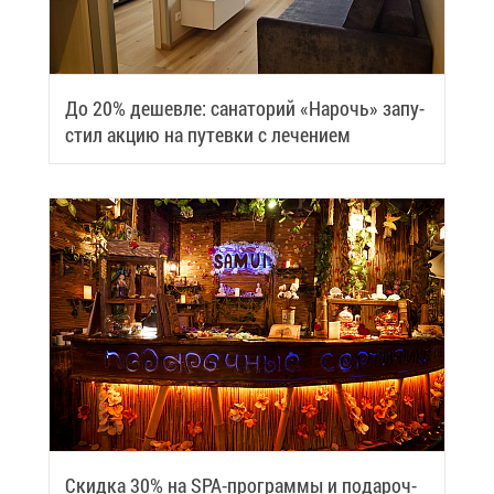
До 20% де­шев­ле: са­на­то­рий «На­рочь» за­пу­
стил ак­цию на пу­тев­ки с ле­че­ни­ем
Скид­ка 30% на SPA-про­грам­мы и по­да­роч­