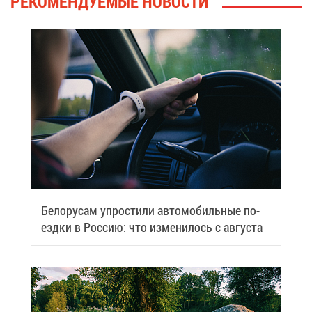
РЕ­КО­МЕН­ДУ­Е­МЫЕ НО­ВО­СТИ
Бе­ло­ру­сам упро­сти­ли ав­то­мо­биль­ные по­
езд­ки в Рос­сию: что из­ме­ни­лось с ав­гу­ста