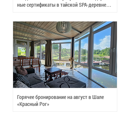
ные сер­ти­фи­ка­ты в тай­ской SPA-де­ревне
Samui
Го­ря­чее бро­ни­ро­ва­ние на ав­густ в Ша­ле
«Крас­ный Рог»