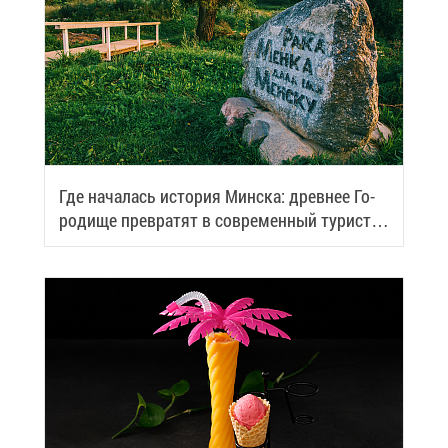
Где на­ча­лась ис­то­рия Мин­ска: древ­нее Го­
ро­ди­ще пре­вра­тят в со­вре­мен­ный ту­ри­сти­
че­ский центр