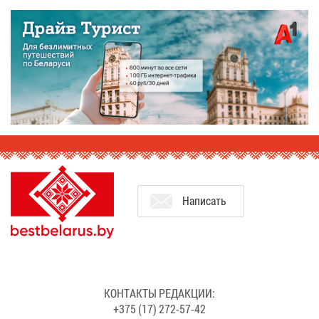
На­пи­сать
КОН­ТАК­ТЫ РЕ­ДАК­ЦИИ:
+375 (17) 272-57-42