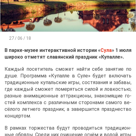
27 / 06 / 18
В пар­ке-му­зее ин­тер­ак­тив­ной ис­то­рии «
Су­ла
» 1 июля
ши­ро­ко от­ме­тят сла­вян­ский празд­ник «Ку­пал­ле».
Каж­дый по­се­ти­тель смо­жет най­ти се­бе за­ня­тие по
ду­ше. Про­грам­ма «Ку­пал­ле в Су­ле» бу­дет вклю­чать
тра­ди­ци­он­ные ку­паль­ские иг­ры, со­стя­за­ния и за­ба­вы,
где каж­дый смо­жет по­ме­рять­ся си­лой и лов­ко­стью;
раз­ные ани­ма­ци­он­ные ат­трак­ци­о­ны, зна­ко­мя­щие го­
стей ком­плек­са с раз­лич­ны­ми сто­ро­на­ми са­мо­го ве­
сё­ло­го лет­не­го празд­ник; а за­вер­шит­ся празд­не­ство
кон­цер­том.
В рам­ках тор­же­ства бу­дут про­во­дить­ся тра­ди­ци­он­
ные об­ря­ды. Сре­ди них очи­ще­ние ог­нём и во­дой, иг­ры