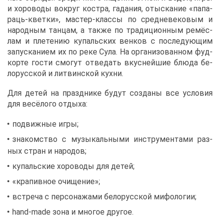
и хо­ро­во­ды во­круг ко­ст­ра, га­да­ния, отыс­ка­ние «па­па­
ра­ць-квет­ки», ма­стер-клас­сы по сред­не­ве­ко­вым и
на­род­ным тан­цам, а та­к­же по тра­ди­ци­он­ным ре­мёс­
лам и пле­те­нию ку­паль­ских вен­ков с по­сле­ду­ю­щим
за­пус­ка­ни­ем их по ре­ке Су­ла. На ор­га­ни­зо­ван­ном фуд-
кор­те го­сти смо­гут от­ве­дать вкус­ней­шие блю­да бе­
ло­рус­ской и лит­вин­ской кух­ни.
Для де­тей на празд­ни­ке бу­дут со­зда­ны все усло­вия
для ве­сё­ло­го от­ды­ха:
по­движ­ные иг­ры;
зна­ком­ство с му­зы­каль­ны­ми ин­стру­мен­та­ми раз­
ных стран и на­ро­дов;
ку­паль­ские хо­ро­во­ды для де­тей;
«кра­пив­ное очи­ще­ние»;
встре­ча с пер­со­на­жа­ми бе­ло­рус­ской ми­фо­ло­гии;
hand-made зо­на и мно­гое дру­гое.