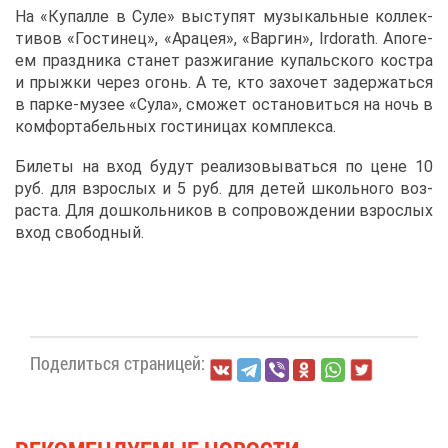
На «Ку­пал­ле в Су­ле» вы­сту­пят му­зы­каль­ные кол­лек­
ти­вов «Го­сти­нец», «Ара­цея», «Вар­гин», Irdorath. Апо­ге­
ем празд­ни­ка ста­нет раз­жи­га­ние ку­паль­ско­го ко­ст­ра
и прыж­ки че­рез огонь. А те, кто за­хо­чет за­дер­жать­ся
в пар­ке-му­зее «Су­ла», смо­жет оста­но­вить­ся на ночь в
ком­фор­та­бель­ных го­сти­ни­цах ком­плек­са.
Би­ле­ты на вход бу­дут ре­а­ли­зо­вы­вать­ся по цене 10
руб. для взрос­лых и 5 руб. для де­тей школь­но­го воз­
рас­та. Для до­школь­ни­ков в со­про­вож­де­нии взрос­лых
вход сво­бод­ный.
По­де­лить­ся стра­ни­цей: