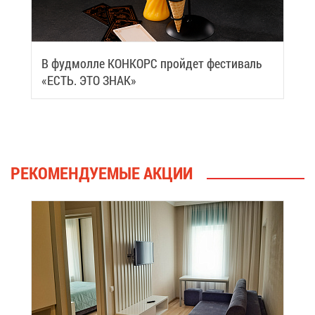
В фуд­мол­ле КОН­КОРС прой­дет фе­сти­валь
«ЕСТЬ. ЭТО ЗНАК»
РЕ­КО­МЕН­ДУ­Е­МЫЕ АК­ЦИИ