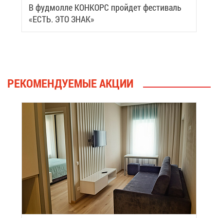
В фуд­мол­ле КОН­КОРС прой­дет фе­сти­валь
«ЕСТЬ. ЭТО ЗНАК»
РЕ­КО­МЕН­ДУ­Е­МЫЕ АК­ЦИИ