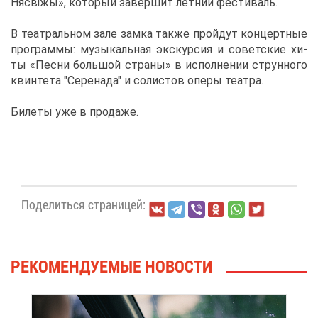
Ня­свіжы», ко­то­рый за­вер­шит лет­ний фе­сти­валь.
В те­ат­раль­ном за­ле зам­ка та­к­же прой­дут кон­церт­ные
про­грам­мы: му­зы­каль­ная экс­кур­сия и со­вет­ские хи­
ты «Пес­ни боль­шой стра­ны» в ис­пол­не­нии струн­но­го
квин­те­та "Се­ре­на­да" и со­ли­стов опе­ры те­ат­ра.
Би­ле­ты уже в про­да­же.
По­де­лить­ся стра­ни­цей:
РЕ­КО­МЕН­ДУ­Е­МЫЕ НО­ВО­СТИ