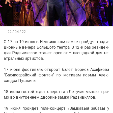
22 / 04 / 22
С 17 по 19 июня в Несвиж­ском зам­ке прой­дут тра­ди­
ци­он­ные ве­че­ра Боль­шо­го те­ат­ра. В 12-й раз ре­зи­ден­
ция Рад­зи­вил­лов ста­нет open air – пло­щад­кой для те­
ат­раль­ных ар­ти­стов.
17 июня фе­сти­валь от­кро­ет ба­лет Бо­ри­са Аса­фье­ва
"Бах­чи­са­рай­ский фон­тан" по мо­ти­вам по­э­мы Алек­
сандра Пуш­ки­на.
18 июня го­стей ждет опе­рет­та «Ле­ту­чая мышь» пря­
мо во внут­рен­нем дво­ри­ке зам­ка Рад­зи­вил­лов.
19 июня прой­дет га­ла-кон­церт «Зам­ка­выя за­ба­вы ў