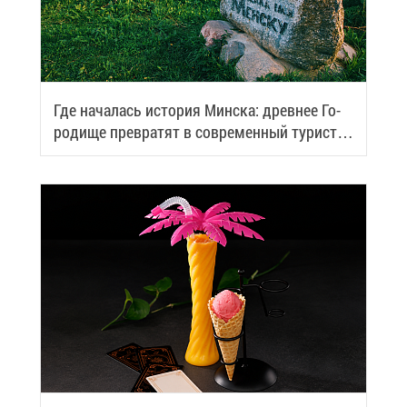
Где на­ча­лась ис­то­рия Мин­ска: древ­нее Го­
ро­ди­ще пре­вра­тят в со­вре­мен­ный ту­ри­сти­
че­ский центр