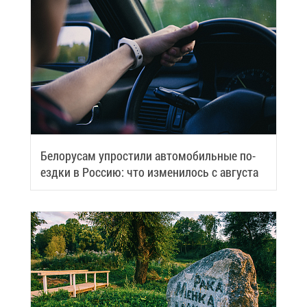
Бе­ло­ру­сам упро­сти­ли ав­то­мо­биль­ные по­
езд­ки в Рос­сию: что из­ме­ни­лось с ав­гу­ста