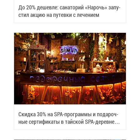
До 20% де­шев­ле: са­на­то­рий «На­рочь» за­пу­
стил ак­цию на пу­тев­ки с ле­че­ни­ем
Скид­ка 30% на SPA-про­грам­мы и по­да­роч­
ные сер­ти­фи­ка­ты в тай­ской SPA-де­ревне
Samui