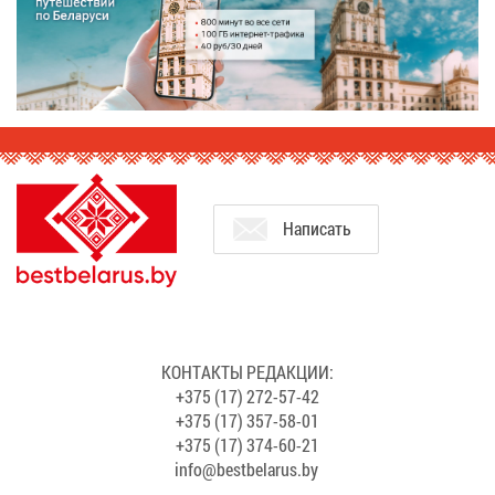
На­пи­сать
КОН­ТАК­ТЫ РЕ­ДАК­ЦИИ:
+375 (17) 272-57-42
+375 (17) 357-58-01
+375 (17) 374-60-21
info@​bes​tbel​arus.​by