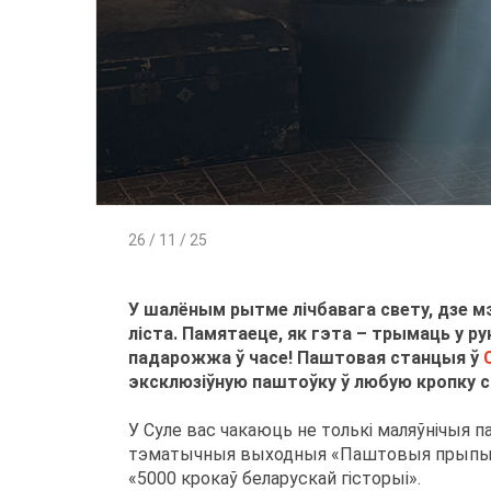
26 / 11 / 25
У шалёным рытме лічбавага свету, дзе м
ліста. Памятаеце, як гэта – трымаць у ру
падарожжа ў часе! Паштовая станцыя ў
эксклюзіўную паштоўку ў любую кропку с
У Суле вас чакаюць не толькі маляўнічыя па
тэматычныя выходныя «Паштовыя прыпынкі м
«5000 крокаў беларускай гісторыі».