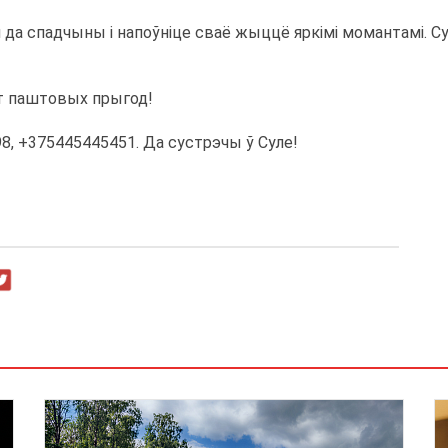
я да спадчыны і напоўніце сваё жыццё яркімі момантамі. С
ет паштовых прыгод!
8, +375445445451. Да сустрэчы ў Суле!