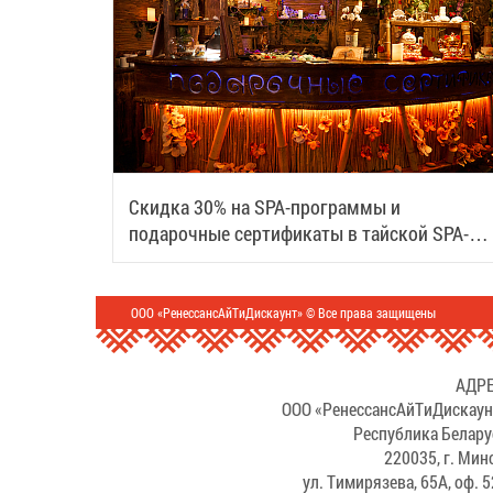
Скидка 30% на SPA-программы и
подарочные сертификаты в тайской SPA-
деревне Samui
ООО «РенессансАйТиДискаунт» © Все права защищены
АДРЕ
ООО «РенессансАйТиДискаун
Республика Белару
220035, г. Мин
ул. Тимирязева, 65А, оф. 