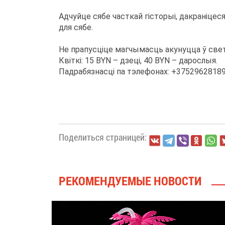
Адчуйце сябе часткай гісторыі, дакраніцес
для сябе.
Не прапусціце магчымасць акунуцца ў св
Квіткі: 15 BYN – дзеці, 40 BYN – дарослыя.
Падрабязнасці па тэлефонах: +37529628189
Поделиться страницей:
РЕКОМЕНДУЕМЫЕ НОВОСТИ