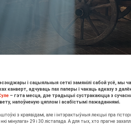
эсэнджары і сацыяльныя сеткі замянілі сабой усё, мы ч
ках канверт, адчуваць пах паперы і чакаць адказу з далё
Суле
– гэта месца, дзе традыцыі сустракаюцца з сучасн
вету, напоўненую цяплом і асабістымі пажаданнямі.
штоўкі з краявідамі, але і інтэрактыўныя лекцыі пра гіст
інулага» 29 і 30 лістапада. А для тых, хто прагне захап