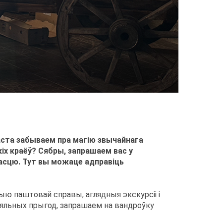
аста забываем пра магію звычайнага
кіх краёў? Сябры, запрашаем вас у
асцю. Тут вы можаце адправіць
орыю паштовай справы, аглядныя экскурсіі і
ляльных прыгод, запрашаем на вандроўку