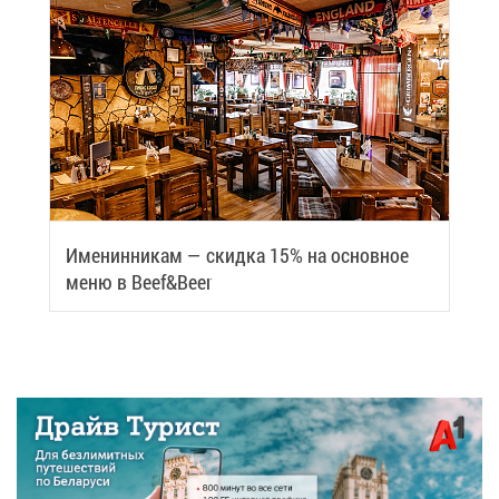
Име­нин­ни­кам — скид­ка 15% на ос­нов­ное
ме­ню в Beef&Beer