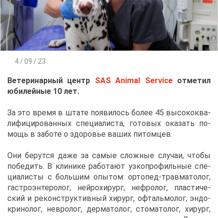
4 / 09 / 23
Ве­те­ри­нар­ный центр
SAS Animal Service
от­ме­тил
юби­лей­ные 10 лет.
За это вре­мя в шта­те по­яви­лось бо­лее 45 вы­со­ко­ква­
ли­фи­ци­ро­ван­ных спе­ци­а­ли­ста, го­то­вых ока­зать по­
мощь в за­бо­те о здо­ро­вье ва­ших пи­том­цев.
Они бе­рут­ся да­же за са­мые слож­ные слу­чаи, что­бы
по­бе­дить. В кли­ни­ке ра­бо­та­ют уз­ко­про­филь­ные спе­
ци­а­ли­сты с боль­шим опы­том: ор­то­пед-трав­ма­то­лог,
га­стро­эн­те­ро­лог, ней­ро­хи­рург, неф­ро­лог, пла­сти­че­
ский и ре­кон­струк­тив­ный хи­рург, оф­таль­мо­лог, эн­до­
кри­но­лог, нев­ро­лог, дер­ма­то­лог, сто­ма­то­лог, хи­рург,