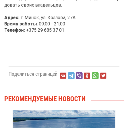
до­вать сво­их вла­дель­цев.
Ад­рес:
г. Минск, ул. Коз­ло­ва, 27А
Вре­мя ра­бо­ты
: 09:00 - 21:00
Те­ле­фон:
+375 29 685 37 01
По­де­лить­ся стра­ни­цей:
РЕ­КО­МЕН­ДУ­Е­МЫЕ НО­ВО­СТИ