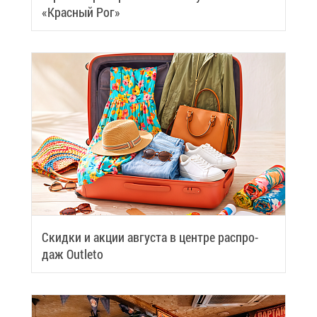
«Крас­ный Рог»
Скид­ки и ак­ции ав­гу­ста в цен­тре рас­про­
даж Outleto