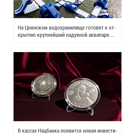
На Цнян­ском во­до­хра­ни­ли­ще го­то­вят к от­
кры­тию круп­ней­ший на­дув­ной ак­ва­парк
Бе­ла­ру­си
В кас­сах Нац­бан­ка по­явит­ся но­вая ин­ве­сти­