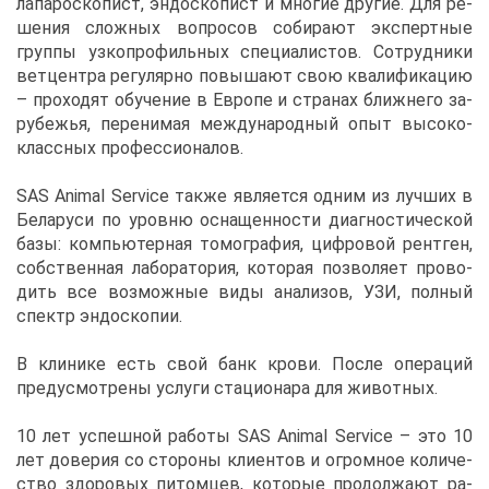
ла­па­ро­ско­пист, эн­до­ско­пист и мно­гие дру­гие. Для ре­
ше­ния слож­ных во­про­сов со­би­ра­ют экс­перт­ные
груп­пы уз­ко­про­филь­ных спе­ци­а­ли­стов. Со­труд­ни­ки
вет­цен­тра ре­гу­ляр­но по­вы­ша­ют свою ква­ли­фи­ка­цию
– про­хо­дят обу­че­ние в Ев­ро­пе и стра­нах ближ­не­го за­
ру­бе­жья, пе­ре­ни­мая меж­ду­на­род­ный опыт вы­со­ко­
класс­ных про­фес­си­о­на­лов.
SAS Animal Service та­к­же яв­ля­ет­ся од­ним из луч­ших в
Бе­ла­ру­си по уров­ню осна­щен­но­сти ди­а­гно­сти­че­ской
ба­зы: ком­пью­тер­ная то­мо­гра­фия, циф­ро­вой рент­ген,
соб­ствен­ная ла­бо­ра­то­рия, ко­то­рая поз­во­ля­ет про­во­
дить все воз­мож­ные ви­ды ана­ли­зов, УЗИ, пол­ный
спектр эн­до­ско­пии.
В кли­ни­ке есть свой банк кро­ви. По­сле опе­ра­ций
преду­смот­ре­ны услу­ги ста­ци­о­на­ра для жи­вот­ных.
10 лет успеш­ной ра­бо­ты SAS Animal Service – это 10
лет до­ве­рия со сто­ро­ны кли­ен­тов и огром­ное ко­ли­че­
ство здо­ро­вых пи­том­цев, ко­то­рые про­дол­жа­ют ра­