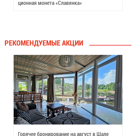
ци­он­ная мо­не­та «Сла­вян­ка»
РЕ­КО­МЕН­ДУ­Е­МЫЕ АК­ЦИИ
Го­ря­чее бро­ни­ро­ва­ние на ав­густ в Ша­ле