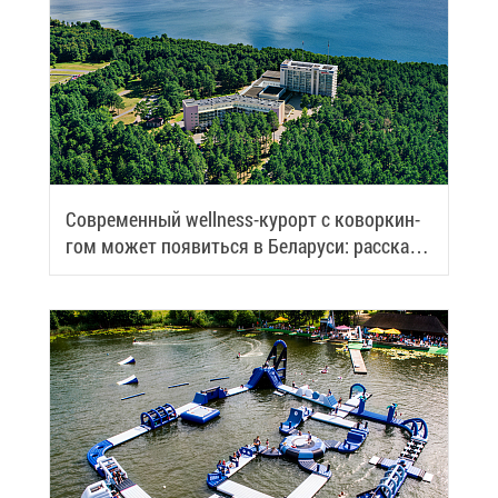
Со­вре­мен­ный wellness-ку­рорт с ко­вор­кин­
гом мо­жет по­явить­ся в Бе­ла­ру­си: рас­ска­
зы­ва­ем по­дроб­но­сти