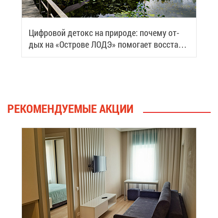
Циф­ро­вой де­токс на при­ро­де: по­че­му от­
дых на «Ост­ро­ве ЛОДЭ» по­мо­га­ет вос­ста­но­
вить си­лы
РЕ­КО­МЕН­ДУ­Е­МЫЕ АК­ЦИИ