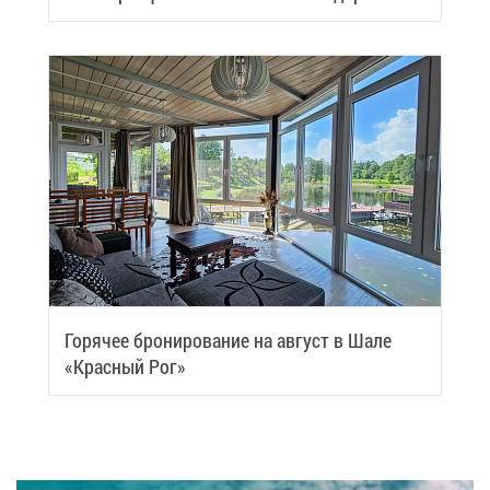
Samui
Го­ря­чее бро­ни­ро­ва­ние на ав­густ в Ша­ле
«Крас­ный Рог»