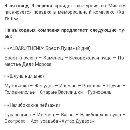
В пят­ни­цу, 9 ап­ре­ля
прой­дёт экс­кур­сия по Мин­ску,
пла­ни­ру­ет­ся по­езд­ка в ме­мо­ри­аль­ный ком­плекс «Ха­
тынь».
На вы­ход­ных ком­па­ния пред­ла­га­ет сле­ду­ю­щие ту­
ры:
«АLBARUTHENIA: Брест-Пу­ща» (2 дня)
Брест (ноч­лег) — Ка­ме­нец — Бе­ло­веж­ская пу­ща — По­
ме­стье Де­да Мо­ро­за
«Шчучынш­чы­на»
Му­ро­ван­ка – Же­лу­док – Ищел­но – Ро­жан­ка – Щу­чин –
Го­ло­ви­ч­по­лье – Ста­рые Ва­си­лиш­ки – Гур­но­фель
«На­ли­бок­ские пей­за­жи»
Ту­паль­щи­на – Иве­нец – Вя­лое – На­ли­бок­ская пу­ща –
Эко­тро­па – Арт-усадь­ба «Ху­тар Дуда­ра»