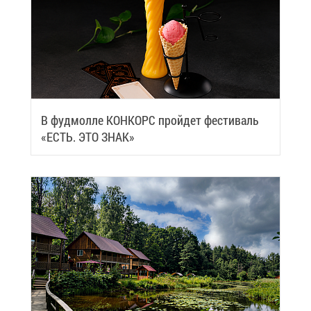
В фуд­мол­ле КОН­КОРС прой­дет фе­сти­валь
«ЕСТЬ. ЭТО ЗНАК»