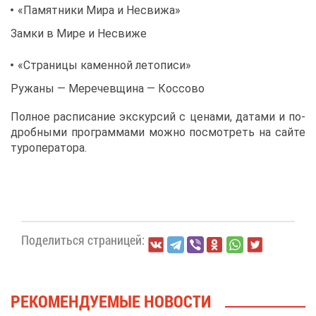
«Па­мят­ни­ки Ми­ра и Несви­жа»
Зам­ки в Ми­ре и Несви­же
«Стра­ни­цы ка­мен­ной ле­то­пи­си»
Ру­жа­ны — Ме­ре­чев­щи­на — Кос­со­во
Пол­ное рас­пи­са­ние экс­кур­сий с це­на­ми, да­та­ми и по­
дроб­ны­ми про­грам­ма­ми мож­но по­смот­реть на сай­те
ту­ро­пе­ра­то­ра.
По­де­лить­ся стра­ни­цей:
РЕ­КО­МЕН­ДУ­Е­МЫЕ НО­ВО­СТИ