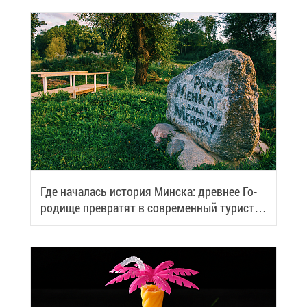
Где на­ча­лась ис­то­рия Мин­ска: древ­нее Го­
ро­ди­ще пре­вра­тят в со­вре­мен­ный ту­ри­сти­
че­ский центр