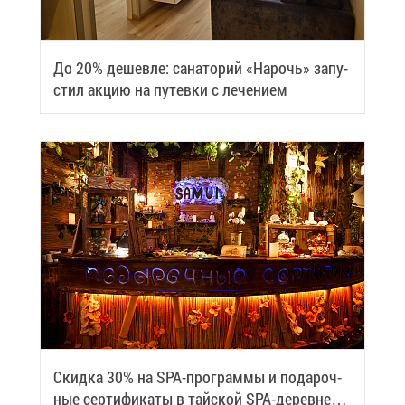
До 20% де­шев­ле: са­на­то­рий «На­рочь» за­пу­
стил ак­цию на пу­тев­ки с ле­че­ни­ем
Скид­ка 30% на SPA-про­грам­мы и по­да­роч­
ные сер­ти­фи­ка­ты в тай­ской SPA-де­ревне