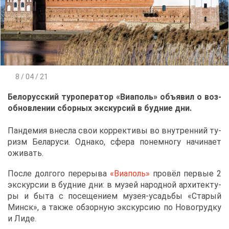
8 / 04 / 21
Бе­ло­рус­ский ту­ро­пе­ра­тор «Виа­поль» объ­явил о воз­
об­нов­ле­нии сбор­ных экс­кур­сий в буд­ние дни.
Пан­де­мия внес­ла свои кор­рек­ти­вы во внут­рен­ний ту­
ризм Бе­ла­ру­си. Од­на­ко, сфе­ра по­не­мно­гу на­чи­на­ет
ожи­вать.
По­сле дол­го­го пе­ре­ры­ва
«Виа­поль»
про­вёл пер­вые 2
экс­кур­сии в буд­ние дни: в му­зей на­род­ной ар­хи­тек­ту­
ры и бы­та с по­се­ще­ни­ем му­зея-усадь­бы «Ста­рый
Минск», а та­к­же об­зор­ную экс­кур­сию по Но­во­груд­ку
и Ли­де.