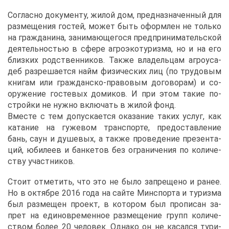
Со­глас­но до­ку­мен­ту, жи­лой дом, пред­на­зна­чен­ный для
раз­ме­ще­ния го­стей, мо­жет быть оформ­лен не толь­ко
на граж­да­ни­на, за­ни­ма­ю­ще­го­ся пред­при­ни­ма­тель­ской
де­я­тель­но­стью в сфе­ре аг­ро­эко­ту­риз­ма, но и на его
близ­ких род­ствен­ни­ков. Та­к­же вла­дель­цам аг­ро­уса­
деб раз­ре­ша­ет­ся найм фи­зи­че­ских лиц (по тру­до­вым
кни­гам или граж­дан­ско-пра­во­вым до­го­во­рам) и со­
ору­же­ние го­сте­вых до­ми­ков. И при этом та­кие по­
строй­ки не нуж­но вклю­чать в жи­лой фонд.
Вме­сте с тем до­пус­ка­ет­ся ока­за­ние та­ких услуг, как
ка­та­ние на гу­же­вом транс­пор­те, предо­став­ле­ние
бань, саун и ду­ше­вых, а та­к­же про­ве­де­ние пре­зен­та­
ций, юби­ле­ев и бан­ке­тов без огра­ни­че­ния по ко­ли­че­
ству участ­ни­ков.
Сто­ит от­ме­тить, что это не бы­ло за­пре­ще­но и ра­нее.
Но в ок­тяб­ре 2016 го­да на сай­те Мин­спор­та и ту­риз­ма
был раз­ме­щен про­ект, в ко­то­ром был про­пи­сан за­
прет на еди­но­вре­мен­ное раз­ме­ще­ние групп ко­ли­че­
ством бо­лее 20 че­ло­век. Од­на­ко он не ка­сал­ся ту­ри­