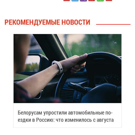
РЕ­КО­МЕН­ДУ­Е­МЫЕ НО­ВО­СТИ
Бе­ло­ру­сам упро­сти­ли ав­то­мо­биль­ные по­
езд­ки в Рос­сию: что из­ме­ни­лось с ав­гу­ста