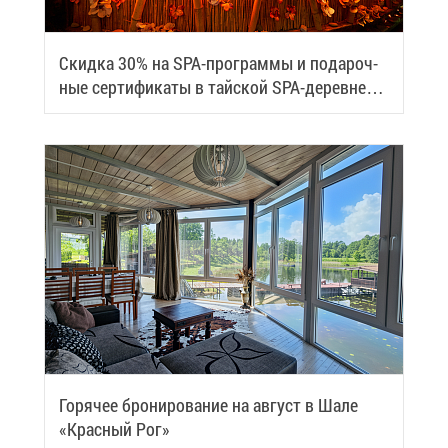
Скид­ка 30% на SPA-про­грам­мы и по­да­роч­
ные сер­ти­фи­ка­ты в тай­ской SPA-де­ревне
Samui
Го­ря­чее бро­ни­ро­ва­ние на ав­густ в Ша­ле
«Крас­ный Рог»