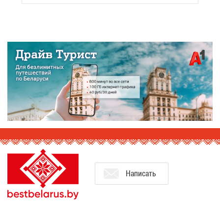
На­пи­сать