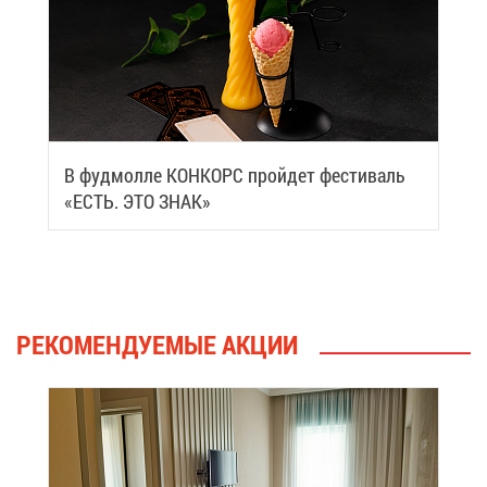
В фуд­мол­ле КОН­КОРС прой­дет фе­сти­валь
«ЕСТЬ. ЭТО ЗНАК»
РЕ­КО­МЕН­ДУ­Е­МЫЕ АК­ЦИИ