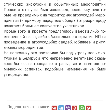
сти­че­ских экс­кур­сий и со­бы­тий­ных ме­ро­при­я­тий.
Поз­же этот пункт был ис­клю­чен, по­сколь­ку неко­то­
рые из про­во­ди­мых на тер­ри­то­ри­ях аг­ро­уса­деб ме­ро­
при­я­тия (к при­ме­ру, на­род­ные об­ря­ды) апри­о­ри пред­
по­ла­га­ют боль­шее ко­ли­че­ство участ­ни­ков.
Кро­ме то­го, в про­ек­те пред­ла­га­лось вве­сти ли­бо по­
вы­шен­ный на­лог, ли­бо обя­за­тель­ное от­кры­тие ИП на
про­ве­де­ние в аг­ро­усадь­бах сва­деб, юби­ле­ев и ри­ту­
аль­ных ме­ро­при­я­тий.
Но по­сколь­ку это по­ста­ви­ло бы под угро­зу весь эко­
ту­ризм в Бе­ла­ру­си, что непре­мен­но нега­тив­но ска­за­
лось бы как на граж­да­нах стра­ны, так и на ее эко­но­
ми­че­ских ас­пек­тах, по­доб­ные из­ме­не­ния не бы­ли
утвер­жде­ны.
По­де­лить­ся стра­ни­цей: