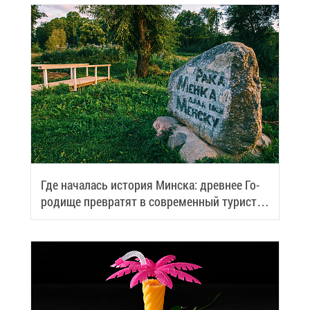
Где на­ча­лась ис­то­рия Мин­ска: древ­нее Го­
ро­ди­ще пре­вра­тят в со­вре­мен­ный ту­ри­сти­
че­ский центр