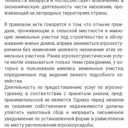
тель­но­сти Бе­ла­ру­си и по­спо­соб­ству­ет во­вле­че­нию в
эко­но­ми­че­скую де­я­тель­ность ча­сти на­се­ле­ния, про­
жи­ва­ю­щей на за­го­род­ных тер­ри­то­ри­ях стра­ны.
В пра­во­вом ак­те го­во­рит­ся о том, что от­ныне граж­
дане, про­жи­ва­ю­щие в сель­ской мест­но­сти и име­ю­
щие зе­мель­ные участ­ки под стро­и­тель­ство и об­слу­
жи­ва­ние жи­лых до­мов, впра­ве за­ни­мать­ся аг­ро­эко­ту­
риз­мом без из­ме­не­ния це­ле­во­го на­зна­че­ния этих зе­
мель­ных участ­ков. Ра­нее аг­ро­эко­ту­ри­сти­че­ские услу­
ги мог­ли ока­зы­вать­ся толь­ко те­ми граж­да­на­ми, у ко­
то­рых в поль­зо­ва­нии име­лись зе­мель­ные участ­ки,
опре­де­лен­ные под ве­де­ние лич­но­го под­соб­но­го хо­
зяй­ства.
Де­я­тель­ность по предо­став­ле­нию услуг по аг­ро­эко­
ту­риз­му, в со­от­вет­ствии с при­ня­тым ука­зом, пред­
при­ни­ма­тель­ской не яв­ля­ет­ся. Од­на­ко пе­ред на­ча­лом
их ока­за­ния соб­ствен­ни­ки недви­жи­мо­сти долж­ны
упла­тить на­ло­го­вый сбор и на­пра­вить пись­мен­ное
уве­дом­ле­ние по уста­нов­лен­ной фор­ме в рай­ис­пол­ком
по ме­сту рас­по­ло­же­ния аг­ро­эко­усадь­бы.