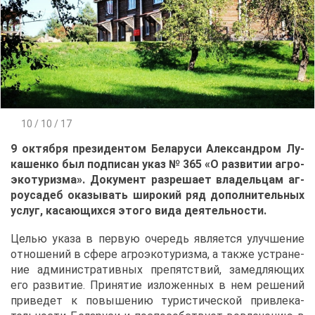
10 / 10 / 17
9 ок­тяб­ря пре­зи­ден­том Бе­ла­ру­си Алек­сан­дром Лу­
ка­шен­ко был под­пи­сан указ № 365 «О раз­ви­тии аг­ро­
эко­ту­риз­ма». До­ку­мент раз­ре­ша­ет вла­дель­цам аг­
ро­уса­деб ока­зы­вать ши­ро­кий ряд до­пол­ни­тель­ных
услуг, ка­са­ю­щих­ся это­го ви­да де­я­тель­но­сти.
Це­лью ука­за в первую оче­редь яв­ля­ет­ся улуч­ше­ние
от­но­ше­ний в сфе­ре аг­ро­эко­ту­риз­ма, а та­к­же устра­не­
ние ад­ми­ни­стра­тив­ных пре­пят­ствий, за­мед­ля­ю­щих
его раз­ви­тие. При­ня­тие из­ло­жен­ных в нем ре­ше­ний
при­ве­дет к по­вы­ше­нию ту­ри­сти­че­ской при­вле­ка­