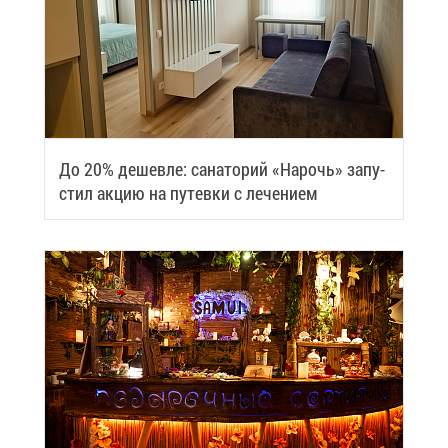
До 20% де­шев­ле: са­на­то­рий «На­рочь» за­пу­
стил ак­цию на пу­тев­ки с ле­че­ни­ем