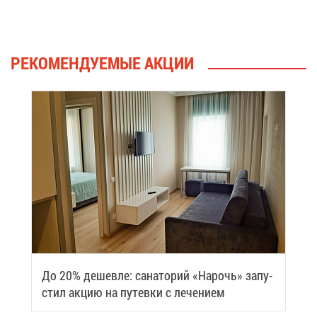
РЕ­КО­МЕН­ДУ­Е­МЫЕ АК­ЦИИ
До 20% де­шев­ле: са­на­то­рий «На­рочь» за­пу­
стил ак­цию на пу­тев­ки с ле­че­ни­ем