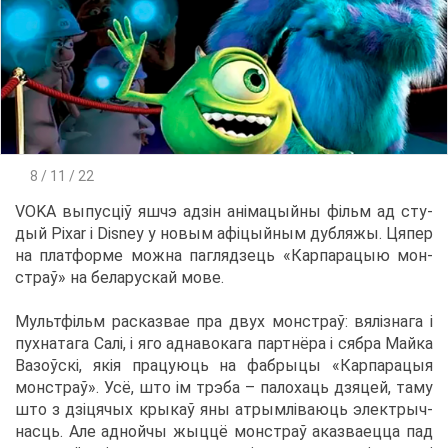
8 / 11 / 22
VOKA вы­пусціў яш­чэ адзін аніма­цый­ны фільм ад сту­
дый Pixar і Disney у но­вым афіцый­ным дуб­ля­жы. Ця­пер
на плат­фор­ме мож­на па­гляд­зе­ць «Кар­па­ра­цыю мон­
страў» на бе­ла­рус­кай мо­ве.
Мультфільм рас­каз­вае пра двух мон­страў: вялізна­га і
пух­на­та­га Салі, і яго ад­на­во­ка­га парт­нё­ра і сяб­ра Май­ка
Ва­зоўскі, якія пра­цу­ю­ць на фаб­ры­цы «Кар­па­ра­цыя
мон­страў». Усё, што ім тр­э­ба – па­ло­ха­ць дзя­цей, та­му
што з дзіцячых кры­каў яны ат­рымліва­ю­ць элек­трыч­
на­сць. Але ад­ной­чы жыц­цё мон­страў аказ­ва­ец­ца пад