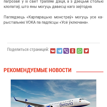
па­гро­зай: у іх свет трап­ляе дзіця, а з дзе­цьмі столькі
кло­па­таў, што яны мо­гу­ць да­весці ка­го заўгод­на.
Па­гляд­зе­ць «Кар­па­ра­цыю мон­страў» мо­гу­ць усе ка­
ры­стальнікі VOKA па падпісцы «Усё ўклю­ча­на».
По­де­лить­ся стра­ни­цей:
РЕ­КО­МЕН­ДУ­Е­МЫЕ НО­ВО­СТИ