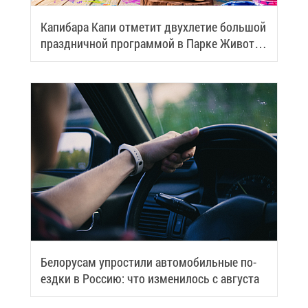
Ка­пи­ба­ра Ка­пи от­ме­тит двух­ле­тие боль­шой
празд­нич­ной про­грам­мой в Пар­ке Жи­вот­
ных
Бе­ло­ру­сам упро­сти­ли ав­то­мо­биль­ные по­
езд­ки в Рос­сию: что из­ме­ни­лось с ав­гу­ста