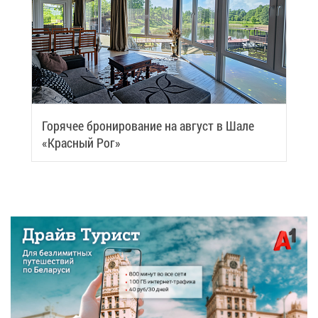
Го­ря­чее бро­ни­ро­ва­ние на ав­густ в Ша­ле
«Крас­ный Рог»