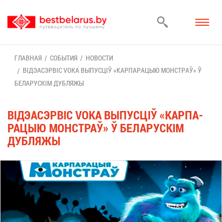
ГЛАВ­НАЯ
СО­БЫ­ТИЯ
НО­ВО­СТИ
ВІДЭАС­Э­РВІС VOKA ВЫ­ПУСЦІЎ «КАР­ПА­РА­ЦЫЮ МОН­СТРАЎ» Ў
БЕ­ЛА­РУСКІМ ДУБ­ЛЯ­ЖЫ
ВІДЭАС­Э­РВІС VOKA ВЫ­ПУСЦІЎ «КАР­ПА­
РА­ЦЫЮ МОН­СТРАЎ» Ў БЕ­ЛА­РУСКІМ
ДУБ­ЛЯ­ЖЫ