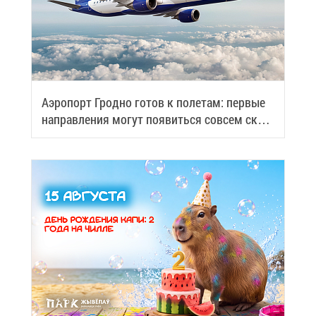
Аэро­порт Грод­но го­тов к по­ле­там: пер­вые
на­прав­ле­ния мо­гут по­явить­ся со­всем ско­
ро