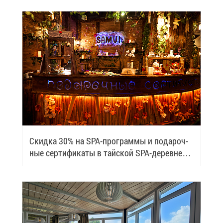
Скид­ка 30% на SPA-про­грам­мы и по­да­роч­
ные сер­ти­фи­ка­ты в тай­ской SPA-де­ревне
Samui