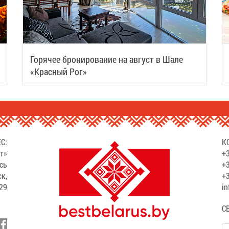
Горячее бронирование на август в Шале
«Красный Рог»
С:
К
т»
+3
сь
+3
ск,
+3
529
in
С