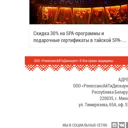
Скидка 30% на SPA-программы и
подарочные сертификаты в тайской SPA-
деревне Samui
ООО «РенессансАйТиДискаунт» © Все права защищены
АДРЕ
ООО «РенессансАйТиДискаун
Республика Белару
220035, г. Мин
ул. Тимирязева, 65А, оф. 
МЫ В СОЦИАЛЬНЫХ СЕТЯХ: