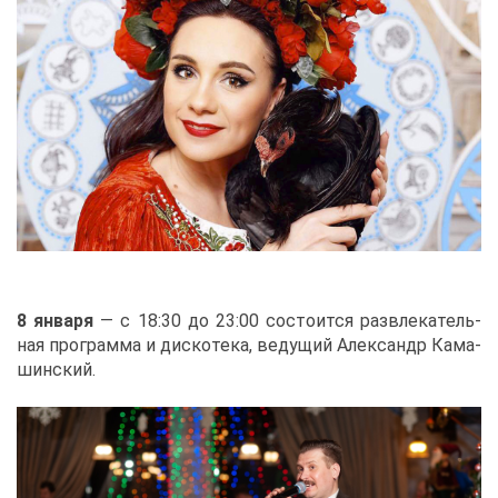
8 ян­ва­ря
— с 18:30 до 23:00 со­сто­ит­ся раз­вле­ка­тель­
ная про­грам­ма и дис­ко­те­ка, ве­ду­щий Алек­сандр Ка­ма­
шин­ский.