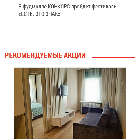
В фуд­мол­ле КОН­КОРС прой­дет фе­сти­валь
«ЕСТЬ. ЭТО ЗНАК»
РЕ­КО­МЕН­ДУ­Е­МЫЕ АК­ЦИИ