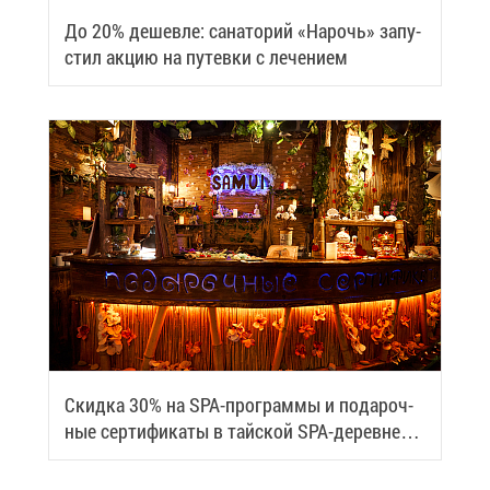
До 20% де­шев­ле: са­на­то­рий «На­рочь» за­пу­
стил ак­цию на пу­тев­ки с ле­че­ни­ем
Скид­ка 30% на SPA-про­грам­мы и по­да­роч­
ные сер­ти­фи­ка­ты в тай­ской SPA-де­ревне
Samui