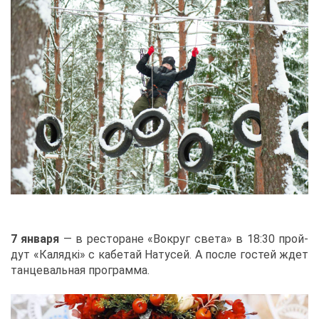
7 ян­ва­ря
— в ре­сто­ране «Во­круг све­та» в 18:30 прой­
дут «Каляд­кi» с ка­бе­тай На­ту­сей. А по­сле го­стей ждет
тан­це­валь­ная про­грам­ма.