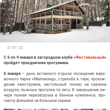
5 / 01 / 22
С 6 по 9 ян­ва­ря в за­го­род­ном клу­бе «
Фе­сти­валь­ный
»
прой­дет празд­нич­ная про­грам­ма.
6 ян­ва­ря
— день ак­тив­но­го от­ды­ха: по­се­ще­ние ве­ре­
воч­но­го пар­ка «Мал­пал­энд», стрель­ба в ти­ре, про­хож­
де­ние кве­стру­мов, на­столь­ный тен­нис на све­жем
воз­ду­хе, лыж­ные про­гул­ки по ле­су. В за­вер­ше­ние ве­
че­ра пол­ная пе­ре­за­груз­ка в бан­ном ком­плек­се, про­
смотр филь­мов на боль­шом экране.