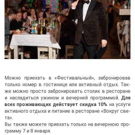
Мож­но при­е­хать в «Фе­сти­валь­ный», за­бро­ни­ро­вав
толь­ко но­мер в го­сти­ни­це или ак­тив­ный от­дых. Та­к­
же мож­но про­сто за­бро­ни­ро­вать сто­лик в ре­сто­ране
и на­сла­дить­ся ужи­ном и ве­чер­ней про­грам­мой.
Для
всех про­жи­ва­ю­щих дей­ству­ет скид­ка 10%
на услу­ги
ак­тив­но­го от­ды­ха и пи­та­ние в ре­сто­ране «Во­круг све­
та».
Вы та­к­же мо­же­те при­е­хать толь­ко на ве­чер­нюю про­
грам­му 7 и 8 ян­ва­ря.