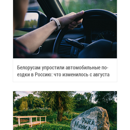
Бе­ло­ру­сам упро­сти­ли ав­то­мо­биль­ные по­
езд­ки в Рос­сию: что из­ме­ни­лось с ав­гу­ста