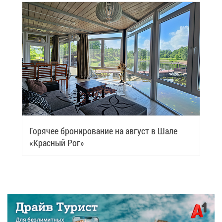
Го­ря­чее бро­ни­ро­ва­ние на ав­густ в Ша­ле
«Крас­ный Рог»