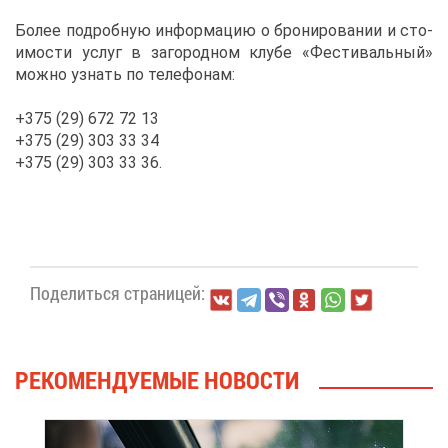
Бо­лее по­дроб­ную ин­фор­ма­цию о бро­ни­ро­ва­нии и сто­
и­мо­сти услуг в за­го­род­ном клу­бе «Фе­сти­валь­ный»
мож­но узнать по те­ле­фо­нам:
+375 (29) 672 72 13
+375 (29) 303 33 34
+375 (29) 303 33 36.
По­де­лить­ся стра­ни­цей:
РЕ­КО­МЕН­ДУ­Е­МЫЕ НО­ВО­СТИ