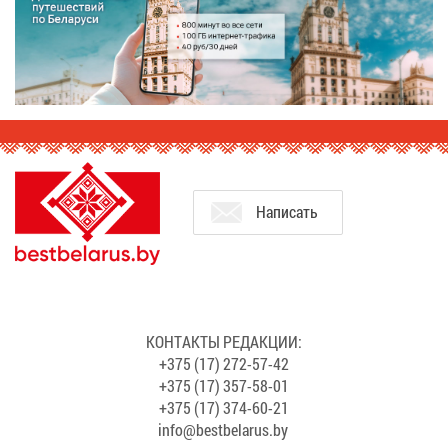
На­пи­сать
КОН­ТАК­ТЫ РЕ­ДАК­ЦИИ:
+375 (17) 272-57-42
+375 (17) 357-58-01
+375 (17) 374-60-21
info@​bes​tbel​arus.​by