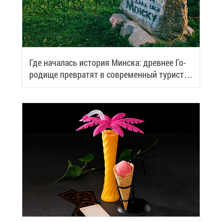
Где на­ча­лась ис­то­рия Мин­ска: древ­нее Го­
ро­ди­ще пре­вра­тят в со­вре­мен­ный ту­ри­сти­
че­ский центр