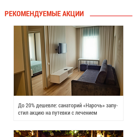
РЕ­КО­МЕН­ДУ­Е­МЫЕ АК­ЦИИ
До 20% де­шев­ле: са­на­то­рий «На­рочь» за­пу­
стил ак­цию на пу­тев­ки с ле­че­ни­ем