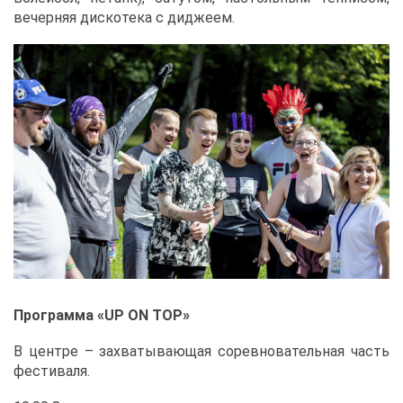
ве­чер­няя дис­ко­те­ка с ди­дже­ем.
Про­грам­ма «UP ON TOP»
В цен­тре – за­хва­ты­ва­ю­щая со­рев­но­ва­тель­ная часть
фе­сти­ва­ля.