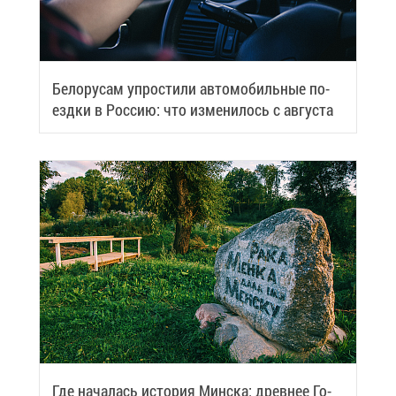
Бе­ло­ру­сам упро­сти­ли ав­то­мо­биль­ные по­
езд­ки в Рос­сию: что из­ме­ни­лось с ав­гу­ста
Где на­ча­лась ис­то­рия Мин­ска: древ­нее Го­