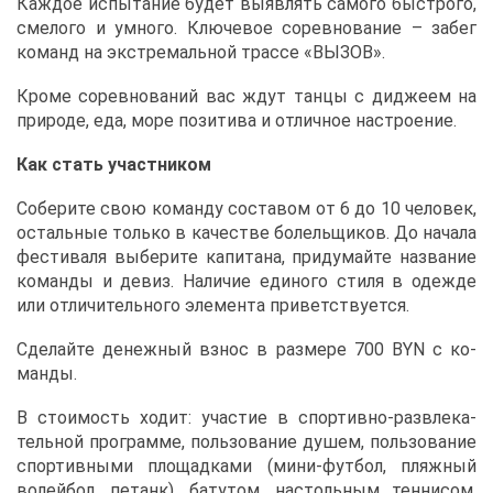
Каж­дое ис­пы­та­ние бу­дет вы­яв­лять са­мо­го быст­ро­го,
сме­ло­го и ум­но­го. Клю­че­вое со­рев­но­ва­ние – за­бег
ко­манд на экс­тре­маль­ной трас­се «ВЫ­ЗОВ».
Кро­ме со­рев­но­ва­ний вас ждут тан­цы с ди­дже­ем на
при­ро­де, еда, мо­ре по­зи­ти­ва и от­лич­ное на­стро­е­ние.
Как стать участ­ни­ком
Со­бе­ри­те свою ко­ман­ду со­ста­вом от 6 до 10 че­ло­век,
осталь­ные толь­ко в ка­че­стве бо­лель­щи­ков. До на­ча­ла
фе­сти­ва­ля вы­бе­ри­те ка­пи­та­на, при­ду­май­те на­зва­ние
ко­ман­ды и де­виз. На­ли­чие еди­но­го сти­ля в одеж­де
или от­ли­чи­тель­но­го эле­мен­та при­вет­ству­ет­ся.
Сде­лай­те де­неж­ный взнос в раз­ме­ре 700 BYN с ко­
ман­ды.
В сто­и­мость хо­дит: уча­стие в спор­тив­но-раз­вле­ка­
тель­ной про­грам­ме, поль­зо­ва­ние ду­шем, поль­зо­ва­ние
спор­тив­ны­ми пло­щад­ка­ми (ми­ни-фут­бол, пляж­ный
во­лей­бол, пе­танк), ба­ту­том, на­столь­ным тен­ни­сом,