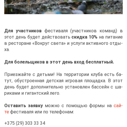
Д
ля участ­ни­ков
фе­сти­ва­ля (участ­ни­ков ко­манд) в
этот день бу­дет дей­ство­вать
скид­ка 10%
на пи­та­ние
в ре­сто­ране «Во­круг све­та» и услу­ги ак­тив­но­го от­ды­
ха.
Для бо­лель­щи­ков в этот день вход бес­плат­ный.
При­ез­жай­те с детьми! На тер­ри­то­рии клу­ба есть ба­
тут, обу­стро­ен­ная дет­ская иг­ро­вая пло­щад­ка. В этот
день бу­дет до­пол­ни­тель­но уста­нов­лен бас­сейн с ша­
ри­ка­ми и ги­гант­ский ле­го.
Оста­вить за­яв­ку
мож­но с по­мо­щью фор­мы на
сай­
те
фе­сти­ва­ля или по те­ле­фо­нам:
+375 (29) 303 33 34