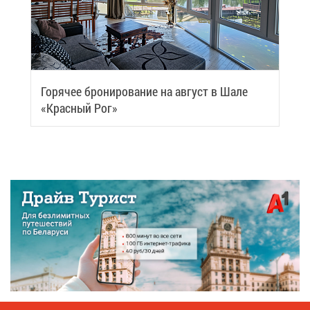
Го­ря­чее бро­ни­ро­ва­ние на ав­густ в Ша­ле
«Крас­ный Рог»