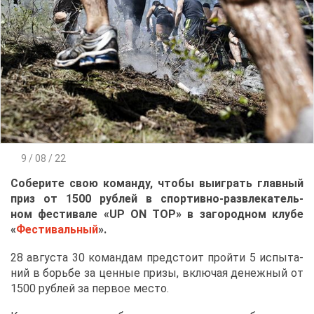
9 / 08 / 22
Со­бе­ри­те свою ко­ман­ду, что­бы вы­иг­рать глав­ный
приз от 1500 руб­лей в спор­тив­но-раз­вле­ка­тель­
ном фе­сти­ва­ле «UP ON TOP» в за­го­род­ном клу­бе
«
Фе­сти­валь­ный
».
28 ав­гу­ста 30 ко­ман­дам пред­сто­ит прой­ти 5 ис­пы­та­
ний в борь­бе за цен­ные при­зы, вклю­чая де­неж­ный от
1500 руб­лей за пер­вое ме­сто.