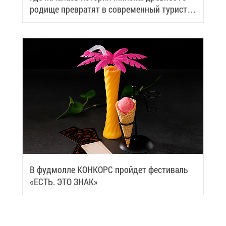
ро­ди­ще пре­вра­тят в со­вре­мен­ный ту­ри­сти­
че­ский центр
В фуд­мол­ле КОН­КОРС прой­дет фе­сти­валь
«ЕСТЬ. ЭТО ЗНАК»