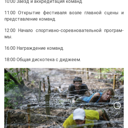
10:00 За­езд и ак­кре­ди­та­ция ко­манд.
11:00 От­кры­тие фе­сти­ва­ля воз­ле глав­ной сце­ны и
пред­став­ле­ние ко­манд.
12:00 На­ча­ло спор­тив­но-со­рев­но­ва­тель­ной про­грам­
мы.
16:00 На­граж­де­ние ко­манд.
18:00 Об­щая дис­ко­те­ка с ди­дже­ем.