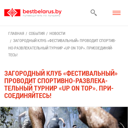
ГЛАВ­НАЯ
СО­БЫ­ТИЯ
НО­ВО­СТИ
ЗА­ГО­РОД­НЫЙ КЛУБ «ФЕ­СТИ­ВАЛЬ­НЫЙ» ПРО­ВО­ДИТ СПОР­ТИВ­
НО-РАЗ­ВЛЕ­КА­ТЕЛЬ­НЫЙ ТУР­НИР «UP ON TOP». ПРИ­СО­ЕДИ­НЯЙ­
ТЕСЬ!
ЗА­ГО­РОД­НЫЙ КЛУБ «ФЕ­СТИ­ВАЛЬ­НЫЙ»
ПРО­ВО­ДИТ СПОР­ТИВ­НО-РАЗ­ВЛЕ­КА­
ТЕЛЬ­НЫЙ ТУР­НИР «UP ON TOP». ПРИ­
СО­ЕДИ­НЯЙ­ТЕСЬ!