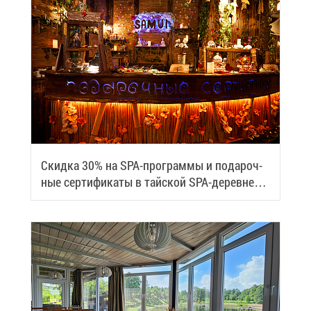
Скид­ка 30% на SPA-про­грам­мы и по­да­роч­
ные сер­ти­фи­ка­ты в тай­ской SPA-де­ревне
Samui