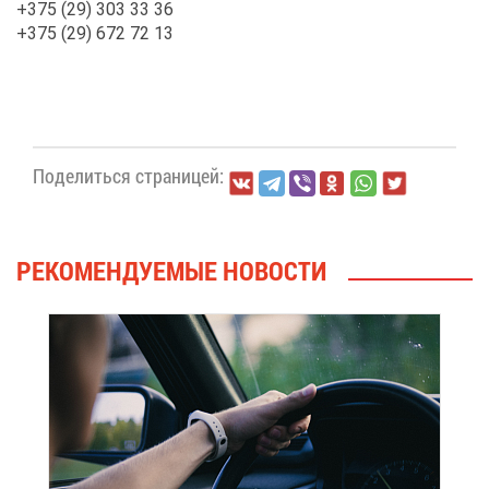
+375 (29) 303 33 36
+375 (29) 672 72 13
По­де­лить­ся стра­ни­цей:
РЕ­КО­МЕН­ДУ­Е­МЫЕ НО­ВО­СТИ