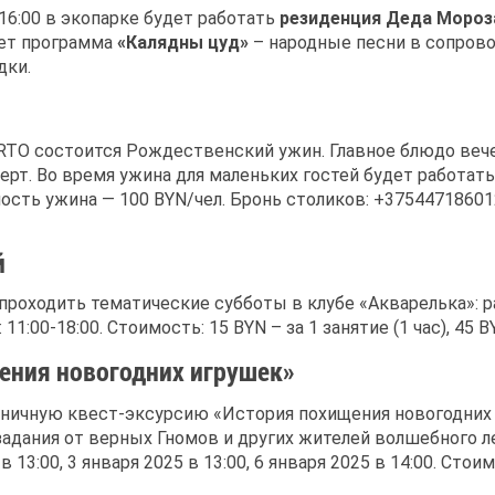
16:00 в экопарке будет работать
резиденция Деда Мороза
дет программа
«Калядны цуд»
– народные песни в сопров
дки.
ORTO состоится Рождественский ужин. Главное блюдо веч
ерт. Во время ужина для маленьких гостей будет работать
мость ужина — 100 BYN/чел. Бронь столиков: +37544718601
й
 проходить тематические субботы в клубе «Акварелька»:
:00-18:00. Стоимость: 15 BYN – за 1 занятие (1 час), 45 B
ения новогодних игрушек»
здничную квест-эксурсию «История похищения новогодни
дания от верных Гномов и других жителей волшебного л
в 13:00, 3 января 2025 в 13:00, 6 января 2025 в 14:00. Ст