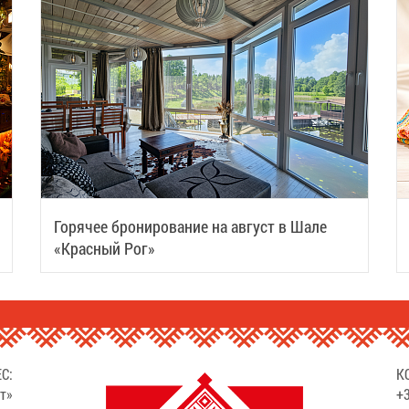
Горячее бронирование на август в Шале
«Красный Рог»
С:
К
т»
+3