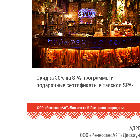
Скидка 30% на SPA-программы и
подарочные сертификаты в тайской SPA-
деревне Samui
ООО «РенессансАйТиДискаунт» © Все права защищены
АДРЕ
ООО «РенессансАйТиДискаун