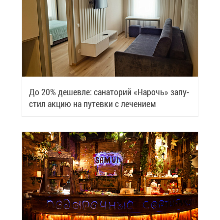
До 20% де­шев­ле: са­на­то­рий «На­рочь» за­пу­
стил ак­цию на пу­тев­ки с ле­че­ни­ем