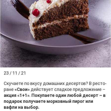
23 / 11 / 21
Ску­ча­е­те по вку­су до­маш­них де­сер­тов? В ре­сто­
ране
«Свои»
дей­ству­ет слад­кое пред­ло­же­ние –
ак­ция «1+1»
.
По­ку­па­е­те один лю­бой де­серт – в
по­да­рок по­лу­ча­е­те мор­ков­ный пи­рог или
вафли на вы­бор.