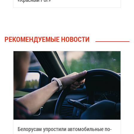
РЕ­КО­МЕН­ДУ­Е­МЫЕ НО­ВО­СТИ
Бе­ло­ру­сам упро­сти­ли ав­то­мо­биль­ные по­