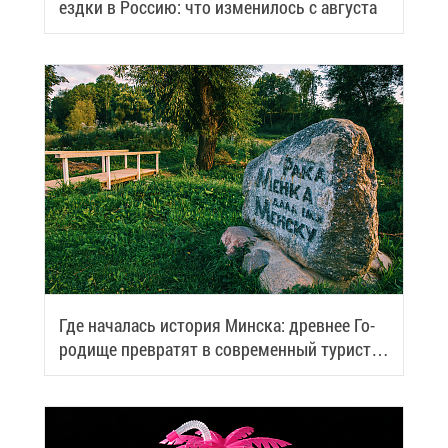
езд­ки в Рос­сию: что из­ме­ни­лось с ав­гу­ста
Где на­ча­лась ис­то­рия Мин­ска: древ­нее Го­
ро­ди­ще пре­вра­тят в со­вре­мен­ный ту­ри­сти­
че­ский центр