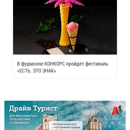
В фуд­мол­ле КОН­КОРС прой­дет фе­сти­валь
«ЕСТЬ. ЭТО ЗНАК»