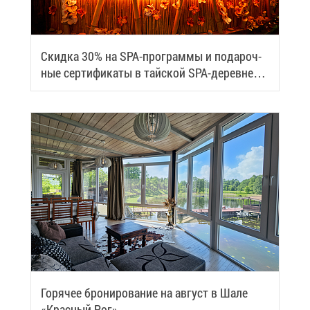
Скид­ка 30% на SPA-про­грам­мы и по­да­роч­
ные сер­ти­фи­ка­ты в тай­ской SPA-де­ревне
Samui
Го­ря­чее бро­ни­ро­ва­ние на ав­густ в Ша­ле
«Крас­ный Рог»