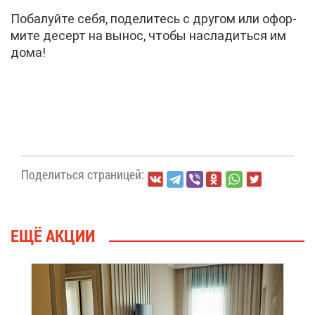
По­ба­луй­те се­бя, по­де­ли­тесь с дру­гом или офор­
ми­те де­серт на вы­нос, что­бы на­сла­дить­ся им
до­ма!
По­де­лить­ся стра­ни­цей:
ЕЩЁ АК­ЦИИ