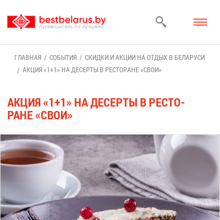
ГЛАВ­НАЯ
СО­БЫ­ТИЯ
СКИД­КИ И АК­ЦИИ НА ОТ­ДЫХ В БЕ­ЛА­РУ­СИ
АК­ЦИЯ «1+1» НА ДЕ­СЕР­ТЫ В РЕ­СТО­РАНЕ «СВОИ»
АК­ЦИЯ «1+1» НА ДЕ­СЕР­ТЫ В РЕ­СТО­
РАНЕ «СВОИ»