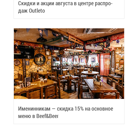
Скид­ки и ак­ции ав­гу­ста в цен­тре рас­про­
даж Outleto
Име­нин­ни­кам — скид­ка 15% на ос­нов­ное
ме­ню в Beef&Beer