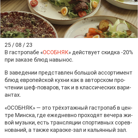
25 / 08 / 23
В га­стро­па­бе «
ОСОБ­НЯК
» дей­ству­ет скид­ка -20%
при за­ка­зе блюд на­вы­нос.
В за­ве­де­нии пред­став­лен боль­шой ас­сор­ти­мент
блюд ев­ро­пей­ской кух­ни как в ав­тор­ском про­
чте­нии шеф-по­ва­ров, так и в клас­си­че­ских ва­ри­
ан­тах.
«ОСОБ­НЯК» — это трёх­этаж­ный га­стро­паб в цен­
тре Мин­ска, где еже­днев­но про­хо­дят ве­че­ра жи­
вой му­зы­ки, есть транс­ля­ции спор­тив­ных со­рев­
но­ва­ний, а та­к­же ка­ра­оке-зал и ка­льян­ный зал.