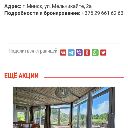
Ад­рес:
г. Минск, ул. Мель­ни­кай­те, 2а
По­дроб­но­сти и бро­ни­ро­ва­ние:
+375 29 661 62 63
По­де­лить­ся стра­ни­цей:
ЕЩЁ АК­ЦИИ