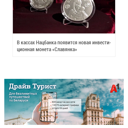
В кас­сах Нац­бан­ка по­явит­ся но­вая ин­ве­сти­
ци­он­ная мо­не­та «Сла­вян­ка»