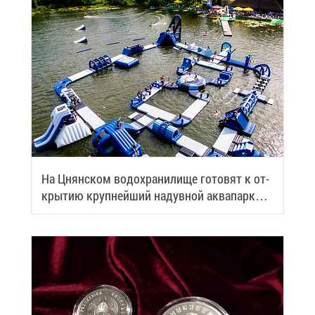
На Цнян­ском во­до­хра­ни­ли­ще го­то­вят к от­
кры­тию круп­ней­ший на­дув­ной ак­ва­парк
Бе­ла­ру­си