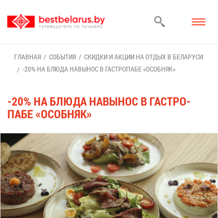
ГЛАВ­НАЯ
СО­БЫ­ТИЯ
СКИД­КИ И АК­ЦИИ НА ОТ­ДЫХ В БЕ­ЛА­РУ­СИ
-20% НА БЛЮ­ДА НА­ВЫ­НОС В ГА­СТРО­ПА­БЕ «ОСОБ­НЯК»
-20% НА БЛЮ­ДА НА­ВЫ­НОС В ГА­СТРО­
ПА­БЕ «ОСОБ­НЯК»