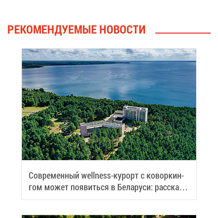
РЕ­КО­МЕН­ДУ­Е­МЫЕ НО­ВО­СТИ
Со­вре­мен­ный wellness-ку­рорт с ко­вор­кин­
гом мо­жет по­явить­ся в Бе­ла­ру­си: рас­ска­
зы­ва­ем по­дроб­но­сти