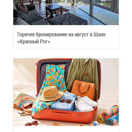
Го­ря­чее бро­ни­ро­ва­ние на ав­густ в Ша­ле
«Крас­ный Рог»