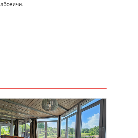
олбовичи.