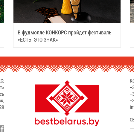
В фудмолле КОНКОРС пройдет фестиваль
«ЕСТЬ. ЭТО ЗНАК»
С:
К
т»
+3
сь
+3
ск,
+3
529
in
С