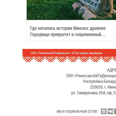
Где началась история Минска: древнее
Городище превратят в современный
туристический центр
ООО «РенессансАйТиДискаунт» © Все права защищены
АДРЕ
ООО «РенессансАйТиДискаун
Республика Белару
220035, г. Мин
ул. Тимирязева, 65А, оф. 
МЫ В СОЦИАЛЬНЫХ СЕТЯХ: