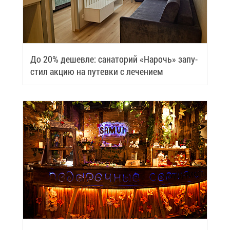
До 20% де­шев­ле: са­на­то­рий «На­рочь» за­пу­
стил ак­цию на пу­тев­ки с ле­че­ни­ем