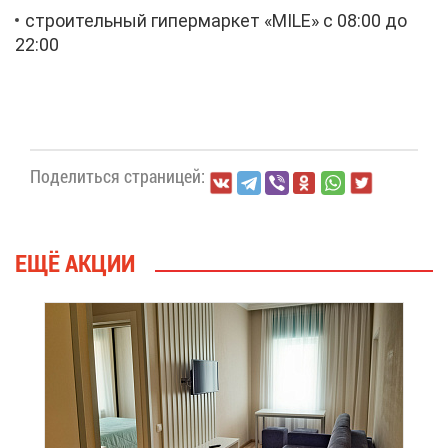
стро­и­тель­ный ги­пер­мар­кет «MILE» с 08:00 до
22:00
По­де­лить­ся стра­ни­цей:
ЕЩЁ АК­ЦИИ