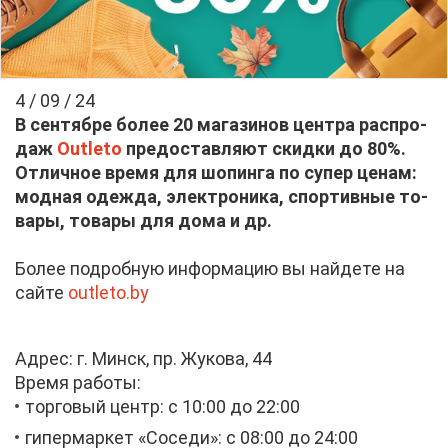
4 / 09 / 24
В сен­тяб­ре бо­лее 20 ма­га­зи­нов цен­тра рас­про­
даж
Outleto
предо­став­ля­ют скид­ки до 80%.
От­лич­ное вре­мя для шо­пин­га по су­пер це­нам:
мод­ная одеж­да, элек­тро­ни­ка, спор­тив­ные то­
ва­ры, то­ва­ры для до­ма и др.
Бо­лее по­дроб­ную ин­фор­ма­цию вы най­де­те на
сай­те
outleto.by
Ад­рес: г. Минск, пр. Жу­ко­ва, 44
Вре­мя ра­бо­ты:
тор­го­вый центр: c 10:00 до 22:00
ги­пер­мар­кет «Со­се­ди»: с 08:00 до 24:00