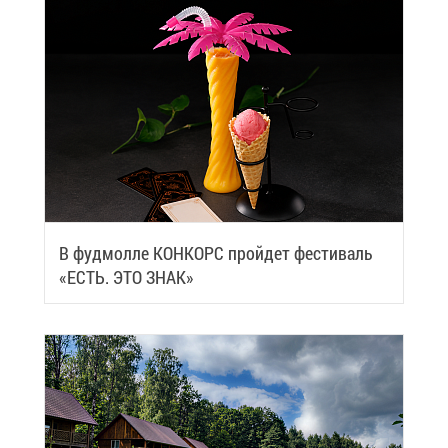
В фуд­мол­ле КОН­КОРС прой­дет фе­сти­валь
«ЕСТЬ. ЭТО ЗНАК»