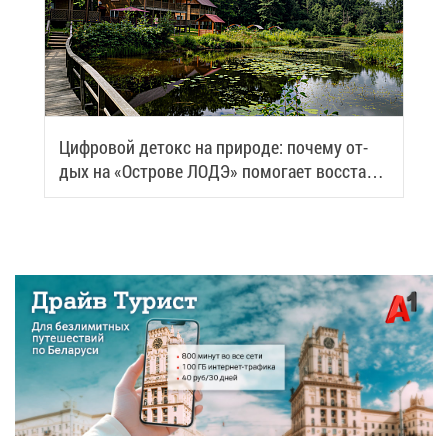
Циф­ро­вой де­токс на при­ро­де: по­че­му от­
дых на «Ост­ро­ве ЛОДЭ» по­мо­га­ет вос­ста­но­
вить си­лы