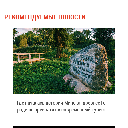
РЕ­КО­МЕН­ДУ­Е­МЫЕ НО­ВО­СТИ
Где на­ча­лась ис­то­рия Мин­ска: древ­нее Го­
ро­ди­ще пре­вра­тят в со­вре­мен­ный ту­ри­сти­
че­ский центр