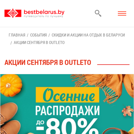
ГЛАВ­НАЯ
СО­БЫ­ТИЯ
СКИД­КИ И АК­ЦИИ НА ОТ­ДЫХ В БЕ­ЛА­РУ­СИ
АК­ЦИИ СЕН­ТЯБ­РЯ В OUTLETO
АК­ЦИИ СЕН­ТЯБ­РЯ В OUTLETO