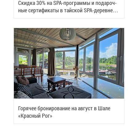
Скид­ка 30% на SPA-про­грам­мы и по­да­роч­
ные сер­ти­фи­ка­ты в тай­ской SPA-де­ревне
Samui
Го­ря­чее бро­ни­ро­ва­ние на ав­густ в Ша­ле
«Крас­ный Рог»