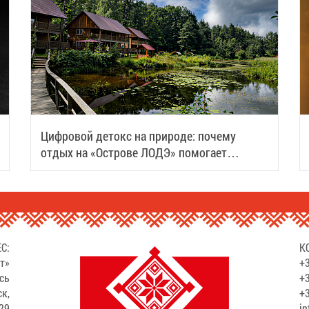
Цифровой детокс на природе: почему
отдых на «Острове ЛОДЭ» помогает
восстановить силы
С:
К
т»
+3
сь
+3
ск,
+3
529
in