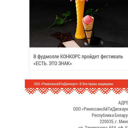
В фудмолле КОНКОРС пройдет фестиваль
«ЕСТЬ. ЭТО ЗНАК»
ООО «РенессансАйТиДискаунт» © Все права защищены
АДРЕ
ООО «РенессансАйТиДискаун
Республика Белару
220035, г. Мин
ул. Тимирязева, 65А, оф. 