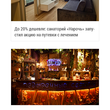
До 20% де­шев­ле: са­на­то­рий «На­рочь» за­пу­
стил ак­цию на пу­тев­ки с ле­че­ни­ем