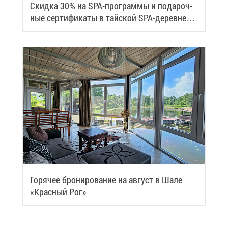
Скид­ка 30% на SPA-про­грам­мы и по­да­роч­
ные сер­ти­фи­ка­ты в тай­ской SPA-де­ревне
Samui
Го­ря­чее бро­ни­ро­ва­ние на ав­густ в Ша­ле
«Крас­ный Рог»