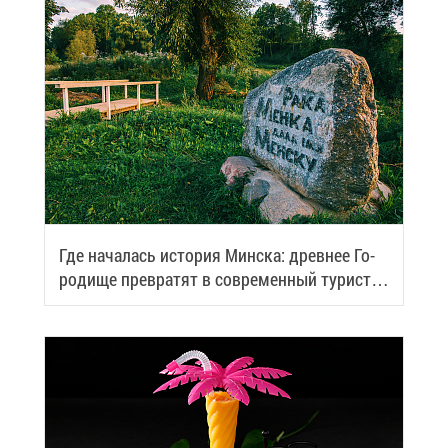
Где на­ча­лась ис­то­рия Мин­ска: древ­нее Го­
ро­ди­ще пре­вра­тят в со­вре­мен­ный ту­ри­сти­
че­ский центр