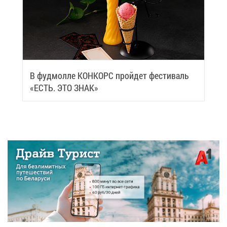
В фуд­мол­ле КОН­КОРС прой­дет фе­сти­валь
«ЕСТЬ. ЭТО ЗНАК»