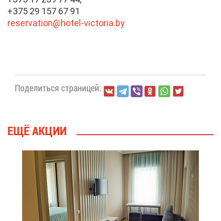
+375 29 157 67 91
reservation@​hotel-​vic​tori​a.​by
По­де­лить­ся стра­ни­цей:
ЕЩЁ АК­ЦИИ