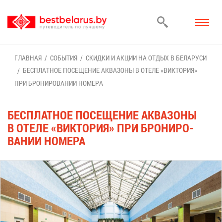
ГЛАВ­НАЯ
СО­БЫ­ТИЯ
СКИД­КИ И АК­ЦИИ НА ОТ­ДЫХ В БЕ­ЛА­РУ­СИ
БЕС­ПЛАТ­НОЕ ПО­СЕ­ЩЕ­НИЕ АК­ВА­ЗО­НЫ В ОТЕ­ЛЕ «ВИК­ТО­РИЯ»
ПРИ БРО­НИ­РО­ВА­НИИ НО­МЕ­РА
БЕС­ПЛАТ­НОЕ ПО­СЕ­ЩЕ­НИЕ АК­ВА­ЗО­НЫ
В ОТЕ­ЛЕ «ВИК­ТО­РИЯ» ПРИ БРО­НИ­РО­
ВА­НИИ НО­МЕ­РА