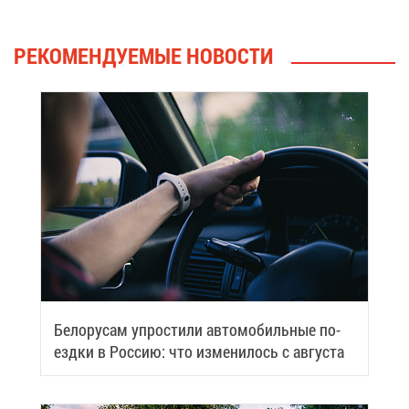
РЕ­КО­МЕН­ДУ­Е­МЫЕ НО­ВО­СТИ
Бе­ло­ру­сам упро­сти­ли ав­то­мо­биль­ные по­
езд­ки в Рос­сию: что из­ме­ни­лось с ав­гу­ста