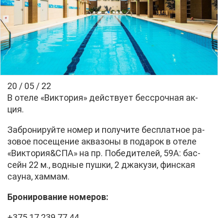
20 / 05 / 22
В оте­ле «Вик­то­рия» дей­ству­ет бес­сроч­ная ак­
ция.
За­бро­ни­руй­те но­мер и по­лу­чи­те бес­плат­ное ра­
зо­вое по­се­ще­ние ак­ва­зо­ны в по­да­рок в оте­ле
«Вик­то­рия&СПА» на пр. По­бе­ди­те­лей, 59А: бас­
сейн 22 м., вод­ные пуш­ки, 2 джа­ку­зи, фин­ская
сау­на, хам­мам.
Бро­ни­ро­ва­ние но­ме­ров:
+375 17 239 77 44,