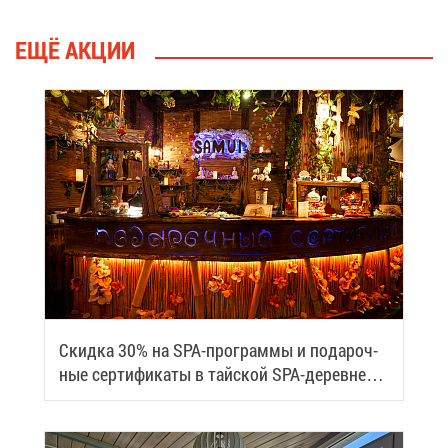
ЕЩЁ АК­ЦИИ
Скид­ка 30% на SPA-про­грам­мы и по­да­роч­
ные сер­ти­фи­ка­ты в тай­ской SPA-де­ревне
Samui