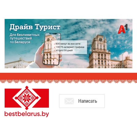
На­пи­сать