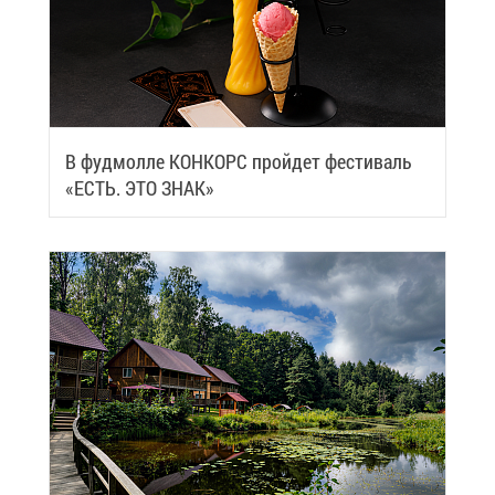
В фуд­мол­ле КОН­КОРС прой­дет фе­сти­валь
«ЕСТЬ. ЭТО ЗНАК»