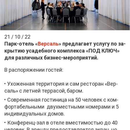
21 / 10 / 22
Парк-отель «
Вер­саль
» пред­ла­га­ет услу­гу по за­
кры­тию уса­деб­но­го ком­плек­са «ПОД КЛЮЧ»
для раз­лич­ных биз­нес-ме­ро­при­я­тий.
В рас­по­ря­же­нии го­стей:
Ухо­жен­ная тер­ри­то­рия и сам ре­сто­ран «Вер­
саль» с лет­ней тер­ра­сой, ба­ром.
Со­вре­мен­ная го­сти­ни­ца на 50 че­ло­век с ком­
фор­та­бель­ны­ми двух­мест­ны­ми но­ме­ра­ми и 5
ин­ди­ви­ду­аль­ных до­мов.
Кон­фе­ренц-зал в оте­ле вме­сти­мо­стью до 40
че­ло­век. В арен­ду предо­став­ля­ет­ся экран, но