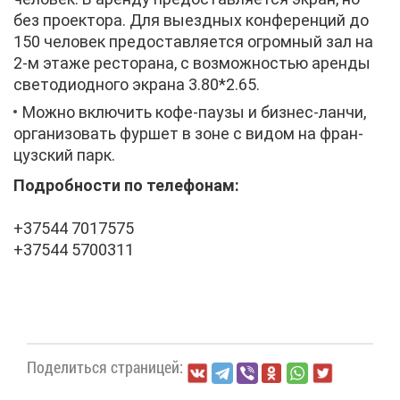
без про­ек­то­ра. Для вы­езд­ных кон­фе­рен­ций до
150 че­ло­век предо­став­ля­ет­ся огром­ный зал на
2-м эта­же ре­сто­ра­на, с воз­мож­но­стью арен­ды
све­то­ди­од­но­го экра­на 3.80*2.65.
Мож­но вклю­чить ко­фе-па­у­зы и биз­нес-лан­чи,
ор­га­ни­зо­вать фур­шет в зоне с ви­дом на фран­
цуз­ский парк.
По­дроб­но­сти по те­ле­фо­нам:
+37544 7017575
+37544 5700311
По­де­лить­ся стра­ни­цей: