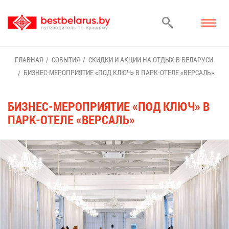
ГЛАВ­НАЯ
СО­БЫ­ТИЯ
СКИД­КИ И АК­ЦИИ НА ОТ­ДЫХ В БЕ­ЛА­РУ­СИ
БИЗ­НЕС-МЕ­РО­ПРИ­Я­ТИЕ «ПОД КЛЮЧ» В ПАРК-ОТЕ­ЛЕ «ВЕР­САЛЬ»
БИЗ­НЕС-МЕ­РО­ПРИ­Я­ТИЕ «ПОД КЛЮЧ» В
ПАРК-ОТЕ­ЛЕ «ВЕР­САЛЬ»