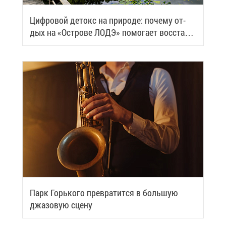
Циф­ро­вой де­токс на при­ро­де: по­че­му от­
дых на «Ост­ро­ве ЛОДЭ» по­мо­га­ет вос­ста­но­
вить си­лы
Парк Горь­ко­го пре­вра­тит­ся в боль­шую
джа­зо­вую сце­ну