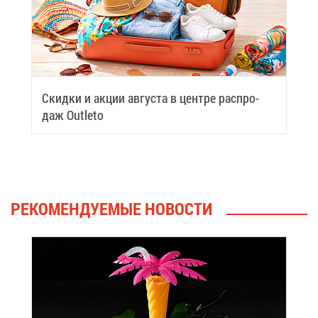
Скид­ки и ак­ции ав­гу­ста в цен­тре рас­про­
даж Outleto
РЕ­КО­МЕН­ДУ­Е­МЫЕ НО­ВО­СТИ