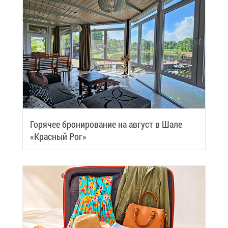
Го­ря­чее бро­ни­ро­ва­ние на ав­густ в Ша­ле
«Крас­ный Рог»