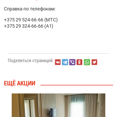
Справ­ка по те­ле­фо­нам:
+375 29 524-66-66 (МТС)
+375 29 324-66-66 (А1)
По­де­лить­ся стра­ни­цей:
ЕЩЁ АК­ЦИИ