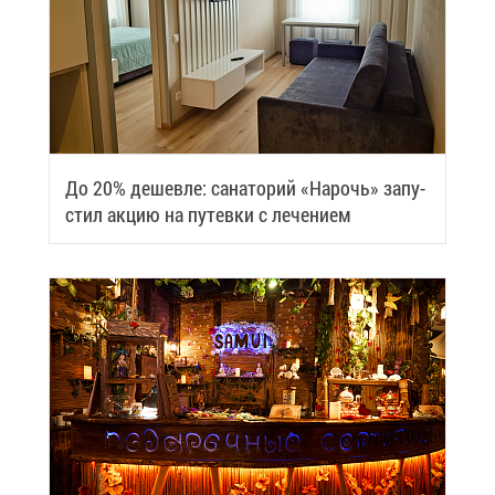
До 20% де­шев­ле: са­на­то­рий «На­рочь» за­пу­
стил ак­цию на пу­тев­ки с ле­че­ни­ем