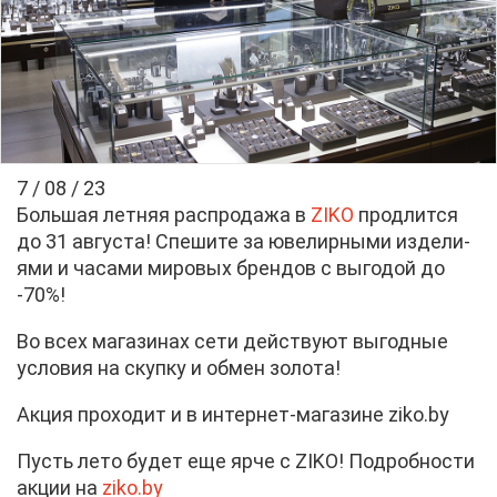
7 / 08 / 23
Боль­шая лет­няя рас­про­да­жа в
ZIKO
про­длит­ся
до 31 ав­гу­ста! Спе­ши­те за юве­лир­ны­ми из­де­ли­
я­ми и ча­са­ми ми­ро­вых брен­дов с вы­го­дой до
-70%!
Во всех ма­га­зи­нах се­ти дей­ству­ют вы­год­ные
усло­вия на скуп­ку и об­мен зо­ло­та!
Ак­ция про­хо­дит и в ин­тер­нет-ма­га­зине ziko.by
Пусть ле­то бу­дет еще яр­че с ZIKO! По­дроб­но­сти
ак­ции на
ziko.by