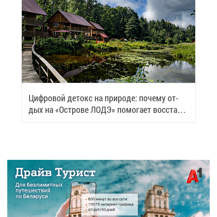
Циф­ро­вой де­токс на при­ро­де: по­че­му от­
дых на «Ост­ро­ве ЛОДЭ» по­мо­га­ет вос­ста­но­
вить си­лы