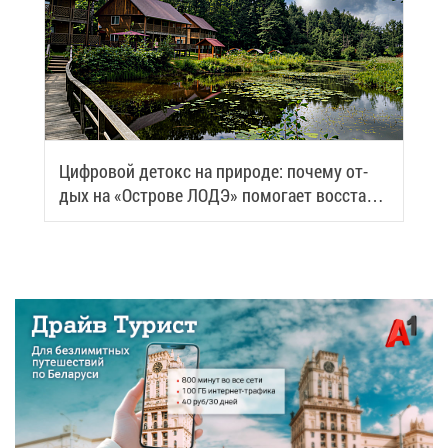
Циф­ро­вой де­токс на при­ро­де: по­че­му от­
дых на «Ост­ро­ве ЛОДЭ» по­мо­га­ет вос­ста­но­
вить си­лы