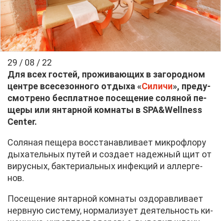
29 / 08 / 22
Для всех го­стей, про­жи­ва­ю­щих в за­го­род­ном
цен­тре все­се­зон­но­го от­ды­ха «
Си­ли­чи
», преду­
смот­ре­но бес­плат­ное по­се­ще­ние со­ля­ной пе­
ще­ры или ян­тар­ной ком­на­ты в SPA&Wellness
Center.
Со­ля­ная пе­ще­ра вос­ста­нав­ли­ва­ет мик­ро­фло­ру
ды­ха­тель­ных пу­тей и со­зда­ет на­деж­ный щит от
ви­рус­ных, бак­те­ри­аль­ных ин­фек­ций и ал­лер­ге­
нов.
По­се­ще­ние ян­тар­ной ком­на­ты оздо­рав­ли­ва­ет
нерв­ную си­сте­му, нор­ма­ли­зу­ет де­я­тель­ность ки­