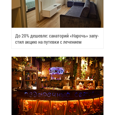
До 20% де­шев­ле: са­на­то­рий «На­рочь» за­пу­
стил ак­цию на пу­тев­ки с ле­че­ни­ем