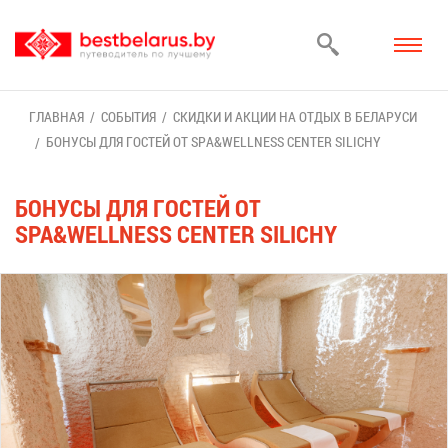
ГЛАВ­НАЯ
СО­БЫ­ТИЯ
СКИД­КИ И АК­ЦИИ НА ОТ­ДЫХ В БЕ­ЛА­РУ­СИ
БО­НУ­СЫ ДЛЯ ГО­СТЕЙ ОТ SPA&WELLNESS CENTER SILICHY
БО­НУ­СЫ ДЛЯ ГО­СТЕЙ ОТ
SPA&WELLNESS CENTER SILICHY