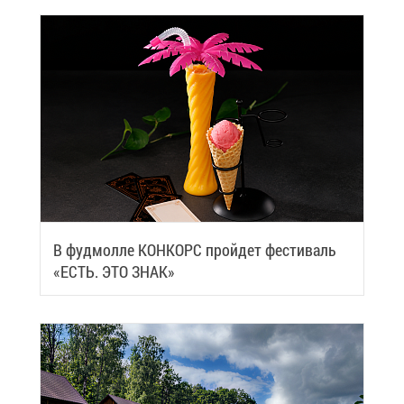
В фуд­мол­ле КОН­КОРС прой­дет фе­сти­валь
«ЕСТЬ. ЭТО ЗНАК»