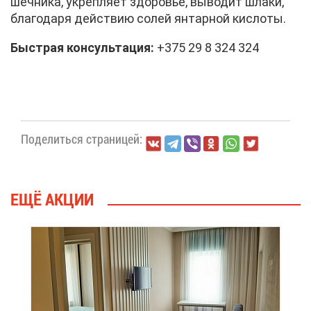
шеч­ни­ка, укреп­ля­ет здо­ро­вье, вы­во­дит шла­ки,
бла­го­да­ря дей­ствию со­лей ян­тар­ной кис­ло­ты.
Быст­рая кон­суль­та­ция:
+375 29 8 324 324
По­де­лить­ся стра­ни­цей:
ЕЩЁ АК­ЦИИ