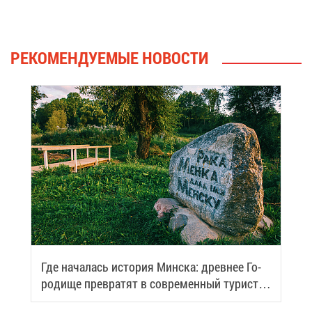
РЕ­КО­МЕН­ДУ­Е­МЫЕ НО­ВО­СТИ
Где на­ча­лась ис­то­рия Мин­ска: древ­нее Го­
ро­ди­ще пре­вра­тят в со­вре­мен­ный ту­ри­сти­
че­ский центр