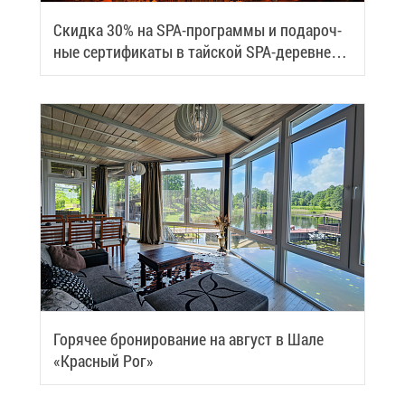
Скид­ка 30% на SPA-про­грам­мы и по­да­роч­
ные сер­ти­фи­ка­ты в тай­ской SPA-де­ревне
Samui
Го­ря­чее бро­ни­ро­ва­ние на ав­густ в Ша­ле
«Крас­ный Рог»