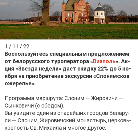
1 / 11 / 22
Вос­поль­зуй­тесь спе­ци­аль­ным пред­ло­же­ни­ем
от бе­ло­рус­ско­го ту­ро­пе­ра­то­ра «
Виа­поль
». Ак­
ция «Звез­да неде­ли» да­ет скид­ку 22% до 5 но­
яб­ря на при­об­ре­те­ние экс­кур­сии «Сло­ним­ское
оже­ре­лье».
Про­грам­ма марш­рута: Сло­ним — Жи­ро­ви­чи —
Сын­ко­ви­чи (с обе­дом).
Вы уви­ди­те один из ста­рей­ших го­ро­дов Бе­ла­ру­
си — Сло­ним, Жи­ро­вич­ский мо­на­стырь, цер­ковь-
кре­пость Св. Ми­ха­и­ла и мно­гое дру­гое.