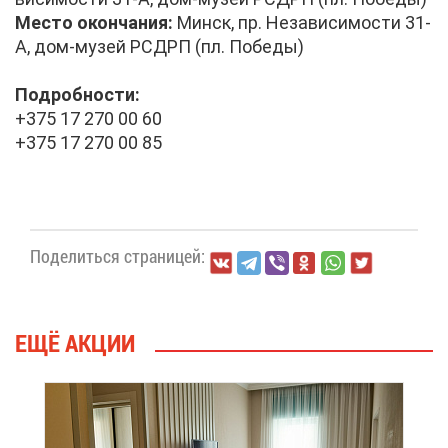
Ме­сто окон­ча­ния:
Минск, пр. Неза­ви­си­мо­сти 31-
А, дом-му­зей РСДРП (пл. По­бе­ды)
По­дроб­но­сти:
+375 17 270 00 60
+375 17 270 00 85
По­де­лить­ся стра­ни­цей:
ЕЩЁ АК­ЦИИ