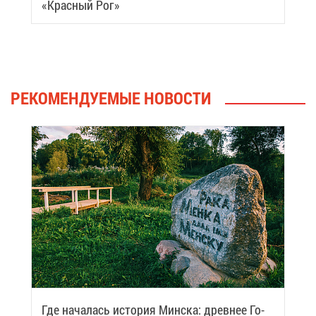
«Крас­ный Рог»
РЕ­КО­МЕН­ДУ­Е­МЫЕ НО­ВО­СТИ
Где на­ча­лась ис­то­рия Мин­ска: древ­нее Го­