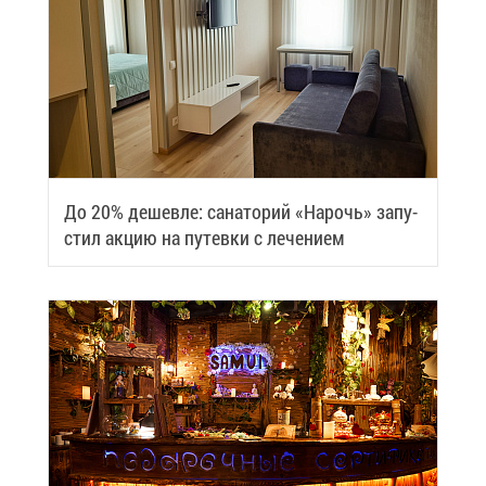
До 20% де­шев­ле: са­на­то­рий «На­рочь» за­пу­
стил ак­цию на пу­тев­ки с ле­че­ни­ем