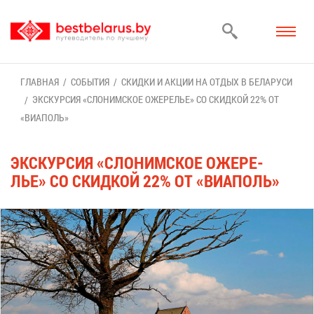
ГЛАВ­НАЯ
СО­БЫ­ТИЯ
СКИД­КИ И АК­ЦИИ НА ОТ­ДЫХ В БЕ­ЛА­РУ­СИ
ЭКС­КУР­СИЯ «СЛО­НИМ­СКОЕ ОЖЕ­РЕ­ЛЬЕ» СО СКИД­КОЙ 22% ОТ
«ВИА­ПОЛЬ»
ЭКС­КУР­СИЯ «СЛО­НИМ­СКОЕ ОЖЕ­РЕ­
ЛЬЕ» СО СКИД­КОЙ 22% ОТ «ВИА­ПОЛЬ»