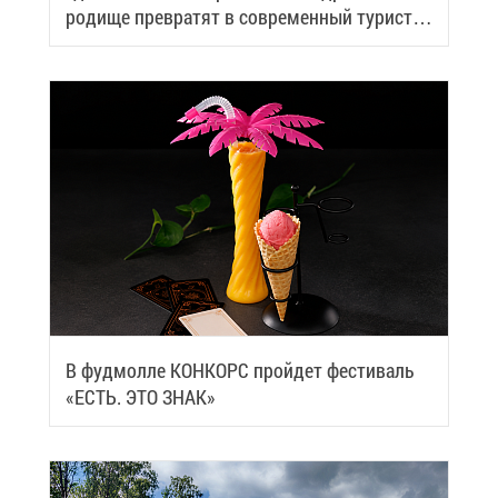
ро­ди­ще пре­вра­тят в со­вре­мен­ный ту­ри­сти­
че­ский центр
В фуд­мол­ле КОН­КОРС прой­дет фе­сти­валь
«ЕСТЬ. ЭТО ЗНАК»