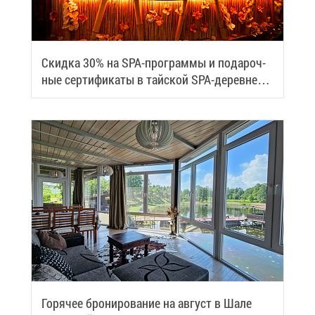
Скид­ка 30% на SPA-про­грам­мы и по­да­роч­
ные сер­ти­фи­ка­ты в тай­ской SPA-де­ревне
Samui
Го­ря­чее бро­ни­ро­ва­ние на ав­густ в Ша­ле