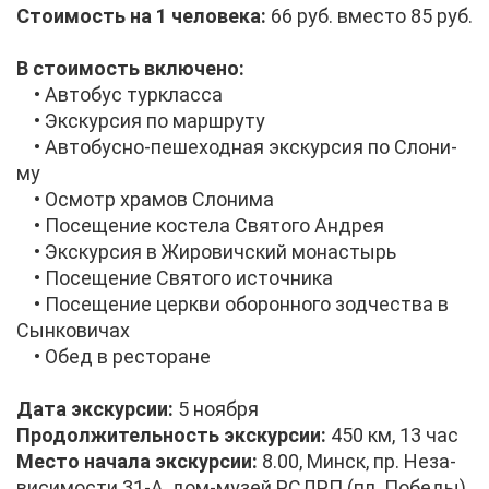
Сто­и­мость на 1 че­ло­ве­ка:
66 руб. вме­сто 85 руб.
В сто­и­мость вклю­чено:
• Ав­то­бус турклас­са
• Экс­кур­сия по марш­ру­ту
• Ав­то­бус­но-пе­ше­ход­ная экс­кур­сия по Сло­ни­
му
• Осмотр хра­мов Сло­ни­ма
• По­се­ще­ние ко­сте­ла Свя­то­го Ан­дрея
• Экс­кур­сия в Жи­ро­вич­ский мо­на­стырь
• По­се­ще­ние Свя­то­го ис­точ­ни­ка
• По­се­ще­ние церк­ви обо­рон­но­го зод­че­ства в
Сын­ко­ви­чах
• Обед в ре­сто­ра­не
Да­та экс­кур­сии:
5 но­яб­ря
Про­дол­жи­тель­ность экс­кур­сии:
450 км, 13 час
Ме­сто на­ча­ла экс­кур­сии:
8.00, Минск, пр. Неза­
ви­си­мо­сти 31-А, дом-му­зей РСДРП (пл. По­бе­ды)