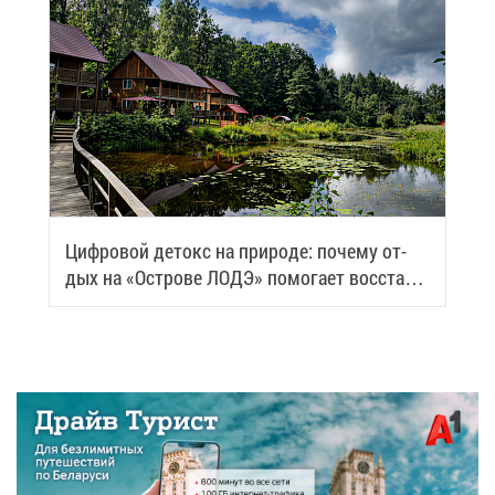
Циф­ро­вой де­токс на при­ро­де: по­че­му от­
дых на «Ост­ро­ве ЛОДЭ» по­мо­га­ет вос­ста­но­
вить си­лы