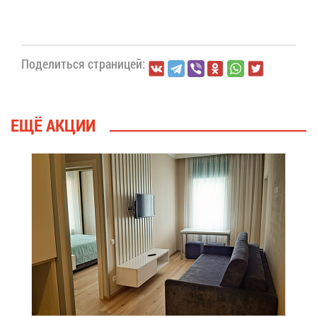
По­де­лить­ся стра­ни­цей:
ЕЩЁ АК­ЦИИ