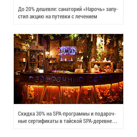
До 20% де­шев­ле: са­на­то­рий «На­рочь» за­пу­
стил ак­цию на пу­тев­ки с ле­че­ни­ем
Скид­ка 30% на SPA-про­грам­мы и по­да­роч­
ные сер­ти­фи­ка­ты в тай­ской SPA-де­ревне
Samui