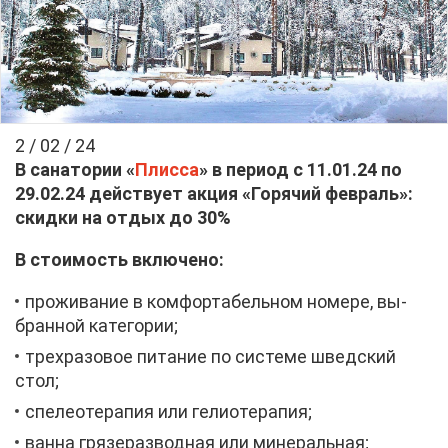
2 / 02 / 24
В са­на­то­рии «
Плис­са
» в пе­ри­од с 11.01.24 по
29.02.24 дей­ству­ет ак­ция «Го­ря­чий фев­раль»:
скид­ки на от­дых до 30%
В сто­и­мость вклю­че­но:
про­жи­ва­ние в ком­фор­та­бель­ном но­ме­ре, вы­
бран­ной ка­те­го­рии;
трех­ра­зо­вое пи­та­ние по си­сте­ме швед­ский
стол;
спе­лео­те­ра­пия или ге­лио­те­ра­пия;
ван­на гря­зе­раз­вод­ная или ми­не­раль­ная;