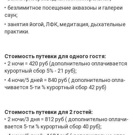
без­ли­мит­ное по­се­ще­ние ак­ва­зо­ны и га­ле­реи
саун;
за­ня­тия йо­гой, ЛФК, ме­ди­та­ция, ды­ха­тель­ные
прак­ти­ки.
Сто­и­мость пу­тев­ки для од­но­го го­стя:
2 но­чи = 420 руб (до­пол­ни­тель­но опла­чи­ва­ет­ся
ку­рорт­ный сбор 5% - 21 руб);
4 но­чи/5 дней = 840 руб ( до­пол­ни­тель­но опла­
чи­ва­ет­ся 5-ти % ку­рорт­ный сбор 42 руб)
Сто­и­мость пу­тев­ки для 2 го­стей:
2 но­чи/3 дня = 812 руб ( до­пол­ни­тель­но опла­чи­
ва­ет­ся 5-ти % ку­рорт­ный сбор 40 руб);