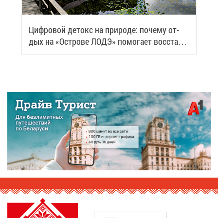
Циф­ро­вой де­токс на при­ро­де: по­че­му от­
дых на «Ост­ро­ве ЛОДЭ» по­мо­га­ет вос­ста­но­
вить си­лы