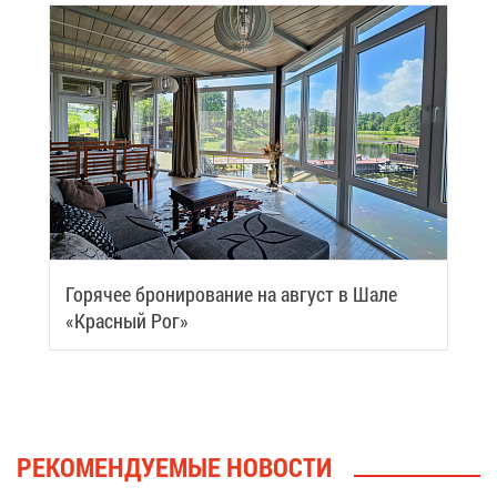
Го­ря­чее бро­ни­ро­ва­ние на ав­густ в Ша­ле
«Крас­ный Рог»
РЕ­КО­МЕН­ДУ­Е­МЫЕ НО­ВО­СТИ