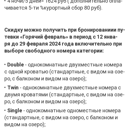
4 но­чи/5 дней= 1624 руб ( до­пол­ни­тель­но опла­
чи­ва­ет­ся 5-ти %ку­рорт­ный сбор 80 руб).
Скид­ку мож­но по­лу­чить при бро­ни­ро­ва­ни­ии пу­
тев­ки «Го­ря­чий фев­раль» в пе­ри­од с 12 ян­ва­
ря до 29 фев­ра­ля 2024 го­да вклю­чи­тель­но при
вы­бо­ре сво­бод­но­го но­ме­ра ка­те­го­рии:
Double
- од­но­ком­нат­ные двух­мест­ные но­ме­ра
с од­ной кро­ва­тью (стан­дарт­ные, с ви­дом на озе­
ро, с бал­ко­ном и ви­дом на озе­ро);
Twin
- од­но­ком­нат­ные двух­мест­ные но­ме­ра с
дву­мя кро­ва­тя­ми (стан­дарт­ные, с ви­дом на озе­
ро, с бал­ко­ном и ви­дом на озе­ро);
Single
- од­но­ком­нат­ные од­но­мест­ные но­ме­ра
(стан­дарт­ные, с ви­дом на озе­ро, с бал­ко­ном и
ви­дом на озе­ро);