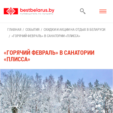
ГЛАВ­НАЯ
СО­БЫ­ТИЯ
СКИД­КИ И АК­ЦИИ НА ОТ­ДЫХ В БЕ­ЛА­РУ­СИ
«ГО­РЯ­ЧИЙ ФЕВ­РАЛЬ» В СА­НА­ТО­РИИ «ПЛИС­СА»
«ГО­РЯ­ЧИЙ ФЕВ­РАЛЬ» В СА­НА­ТО­РИИ
«ПЛИС­СА»