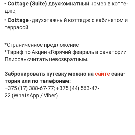
Cottage (Suite)
двух­ком­нат­ный но­мер в кот­те­
дже;
Cottage
-двух­этаж­ный кот­тедж с ка­би­не­том и
тер­ра­сой.
*Огра­ни­чен­ное пред­ло­же­ние
*Та­риф по Ак­ции «Го­ря­чий фев­раль в са­на­то­рии
Плис­са» счи­тать невоз­врат­ным.
За­бро­ни­ро­вать пу­тев­ку мож­но на
сай­те
са­на­
то­рия или по те­ле­фо­нам:
+375 (17) 388-67-77; +375 (44) 563-47-
22 (WhatsApp / Viber)