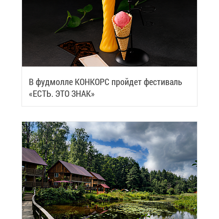
В фуд­мол­ле КОН­КОРС прой­дет фе­сти­валь
«ЕСТЬ. ЭТО ЗНАК»