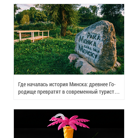
Где на­ча­лась ис­то­рия Мин­ска: древ­нее Го­
ро­ди­ще пре­вра­тят в со­вре­мен­ный ту­ри­сти­
че­ский центр