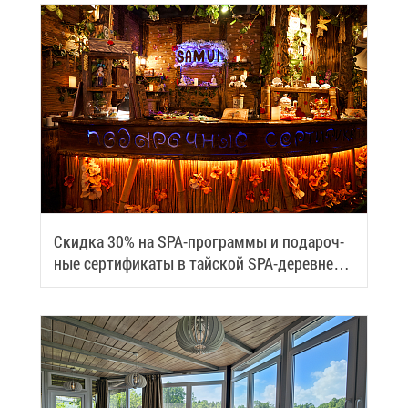
Скид­ка 30% на SPA-про­грам­мы и по­да­роч­
ные сер­ти­фи­ка­ты в тай­ской SPA-де­ревне
Samui