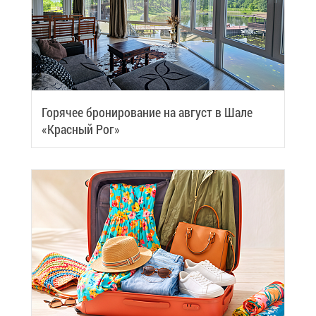
Го­ря­чее бро­ни­ро­ва­ние на ав­густ в Ша­ле
«Крас­ный Рог»