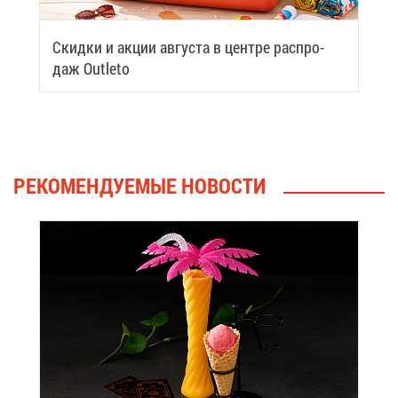
Скид­ки и ак­ции ав­гу­ста в цен­тре рас­про­
даж Outleto
РЕ­КО­МЕН­ДУ­Е­МЫЕ НО­ВО­СТИ