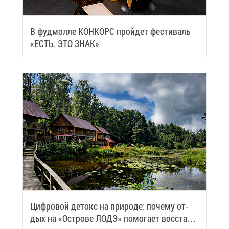
В фуд­мол­ле КОН­КОРС прой­дет фе­сти­валь
«ЕСТЬ. ЭТО ЗНАК»
Циф­ро­вой де­токс на при­ро­де: по­че­му от­
дых на «Ост­ро­ве ЛОДЭ» по­мо­га­ет вос­ста­но­