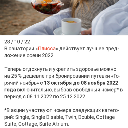
28 / 10 / 22
В са­на­то­рии «
Плис­са
» дей­ству­ет луч­шее пред­
ло­же­ние осе­ни 2022.
Те­перь от­дох­нуть и укре­пить здо­ро­вье мож­но
на 25 % де­шев­ле при бро­ни­ро­ва­нии пу­тев­ки «Го­
ря­чий но­ябрь»
с 13 ок­тяб­ря до 08 но­яб­ря 2022
го­да
вклю­чи­тель­но, вы­брав сво­бод­ный но­мер* в
пе­ри­од с 08.11.2022 по 25.12.2022.
*В ак­ции участ­ву­ют но­ме­ра сле­ду­ю­щих ка­те­го­
рий: Single, Single Disable, Twin, Double, Cottage
Suite, Cottage, Suite Atrium.