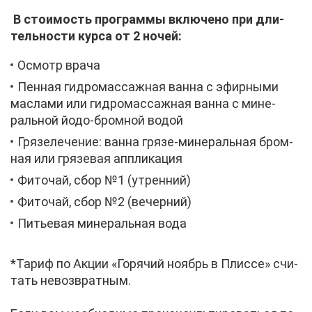
В сто­и­мость про­грам­мы вклю­че­но
при дли­
тель­но­сти кур­са от 2 но­чей
:
Осмотр вра­ча
Пен­ная гид­ро­мас­саж­ная ван­на с эфир­ны­ми
мас­ла­ми или гид­ро­мас­саж­ная ван­на с ми­не­
раль­ной йо­до-бром­ной во­дой
Гря­зе­ле­че­ние: ван­на гря­зе-ми­не­раль­ная бром­
ная или гря­зе­вая ап­пли­ка­ция
Фи­то­чай, сбор №1 (утрен­ний)
Фи­то­чай, сбор №2 (ве­чер­ний)
Пи­тье­вая ми­не­раль­ная во­да
*Та­риф по Ак­ции «Го­ря­чий но­ябрь в Плис­се» счи­
тать невоз­врат­ным.