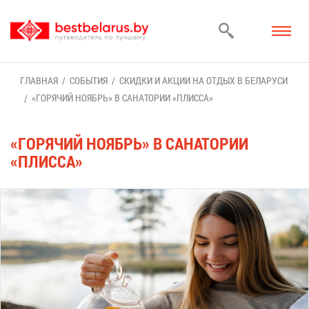
ГЛАВ­НАЯ
СО­БЫ­ТИЯ
СКИД­КИ И АК­ЦИИ НА ОТ­ДЫХ В БЕ­ЛА­РУ­СИ
«ГО­РЯ­ЧИЙ НО­ЯБРЬ» В СА­НА­ТО­РИИ «ПЛИС­СА»
«ГО­РЯ­ЧИЙ НО­ЯБРЬ» В СА­НА­ТО­РИИ
«ПЛИС­СА»