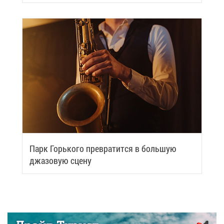
вить си­лы
Парк Горь­ко­го пре­вра­тит­ся в боль­шую
джа­зо­вую сце­ну