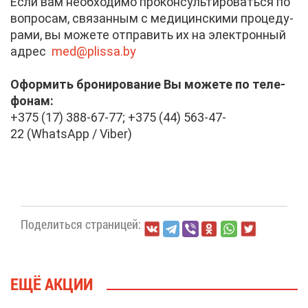
Ес­ли вам необ­хо­ди­мо про­кон­суль­ти­ро­вать­ся по
во­про­сам, свя­зан­ным с ме­ди­цин­ски­ми про­це­ду­
ра­ми, вы мо­же­те от­пра­вить их на элек­трон­ный
ад­рес
med@​plissa.​by
Офор­мить бро­ни­ро­ва­ние Вы мо­же­те по те­ле­
фо­нам:
+375 (17) 388-67-77; +375 (44) 563-47-
22 (WhatsApp / Viber)
По­де­лить­ся стра­ни­цей:
ЕЩЁ АК­ЦИИ