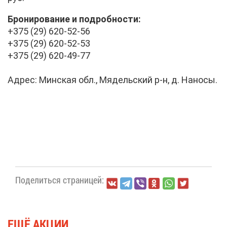
Бро­ни­ро­ва­ние и по­дроб­но­сти:
+375 (29) 620-52-56
+375 (29) 620-52-53
+375 (29) 620-49-77
Ад­рес: Мин­ская обл., Мя­дель­ский р-н, д. На­но­сы.
По­де­лить­ся стра­ни­цей:
ЕЩЁ АК­ЦИИ