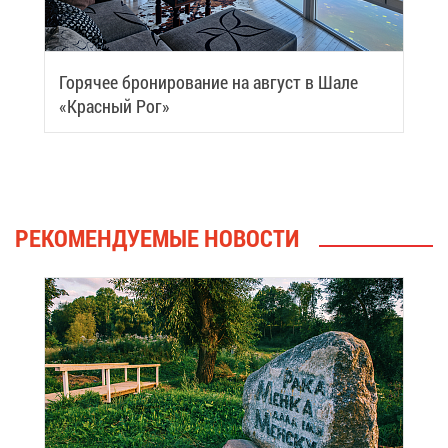
Го­ря­чее бро­ни­ро­ва­ние на ав­густ в Ша­ле
«Крас­ный Рог»
РЕ­КО­МЕН­ДУ­Е­МЫЕ НО­ВО­СТИ