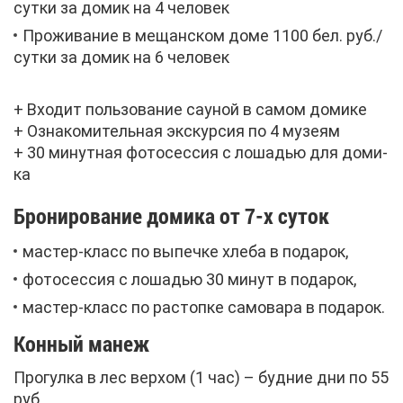
сут­ки за до­мик на 4 че­ло­век
Про­жи­ва­ние в ме­щан­ском до­ме 1100 бел. руб./
сут­ки за до­мик на 6 че­ло­век
+ Вхо­дит поль­зо­ва­ние сау­ной в са­мом до­ми­ке
+ Озна­ко­ми­тель­ная экс­кур­сия по 4 му­зе­ям
+ 30 ми­нут­ная фо­то­сес­сия с ло­ша­дью для до­ми­
ка
Бро­ни­ро­ва­ние до­ми­ка от 7-х су­ток
ма­стер-класс по вы­печ­ке хле­ба в по­да­рок,
фо­то­сес­сия с ло­ша­дью 30 ми­нут в по­да­рок,
ма­стер-класс по рас­топ­ке са­мо­ва­ра в по­да­рок.
Кон­ный ма­неж
Про­гул­ка в лес вер­хом (1 час) – буд­ние дни по 55
руб.