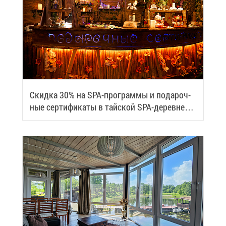
Скид­ка 30% на SPA-про­грам­мы и по­да­роч­
ные сер­ти­фи­ка­ты в тай­ской SPA-де­ревне
Samui