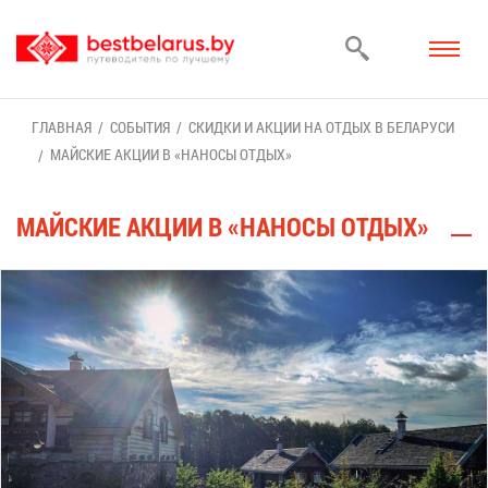
ГЛАВ­НАЯ
СО­БЫ­ТИЯ
СКИД­КИ И АК­ЦИИ НА ОТ­ДЫХ В БЕ­ЛА­РУ­СИ
МАЙ­СКИЕ АК­ЦИИ В «НА­НО­СЫ ОТ­ДЫХ»
МАЙ­СКИЕ АК­ЦИИ В «НА­НО­СЫ ОТ­ДЫХ»