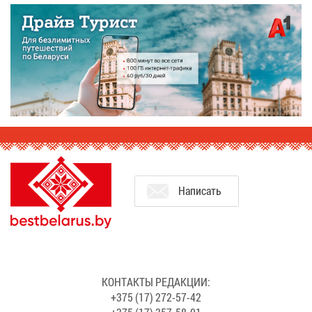
На­пи­сать
КОН­ТАК­ТЫ РЕ­ДАК­ЦИИ:
+375 (17) 272-57-42