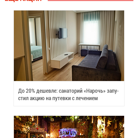
До 20% де­шев­ле: са­на­то­рий «На­рочь» за­пу­
стил ак­цию на пу­тев­ки с ле­че­ни­ем