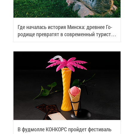
Где на­ча­лась ис­то­рия Мин­ска: древ­нее Го­
ро­ди­ще пре­вра­тят в со­вре­мен­ный ту­ри­сти­
че­ский центр
В фуд­мол­ле КОН­КОРС прой­дет фе­сти­валь