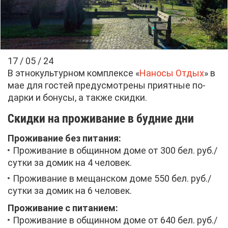
17 / 05 / 24
В эт­но­куль­тур­ном ком­плек­се «
На­но­сы От­дых
» в
мае для го­стей преду­смот­ре­ны при­ят­ные по­
дар­ки и бо­ну­сы, а та­к­же скид­ки.
Скид­ки на про­жи­ва­ние в буд­ние дни
Про­жи­ва­ние без пи­та­ния:
Про­жи­ва­ние в об­щин­ном до­ме от 300 бел. руб./
сут­ки за до­мик на 4 че­ло­век.
Про­жи­ва­ние в ме­щан­ском до­ме 550 бел. руб./
сут­ки за до­мик на 6 че­ло­век.
Про­жи­ва­ние с пи­та­ни­ем:
Про­жи­ва­ние в об­щин­ном до­ме от 640 бел. руб./