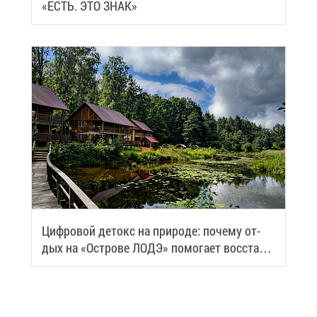
«ЕСТЬ. ЭТО ЗНАК»
Циф­ро­вой де­токс на при­ро­де: по­че­му от­
дых на «Ост­ро­ве ЛОДЭ» по­мо­га­ет вос­ста­но­
вить си­лы