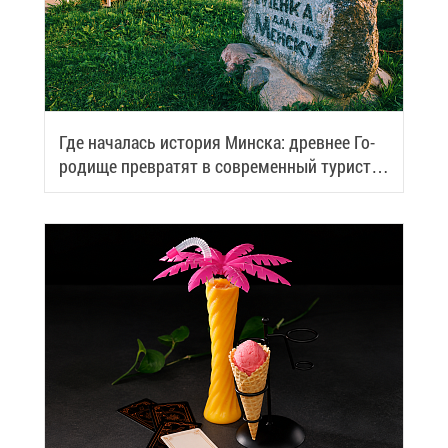
Где на­ча­лась ис­то­рия Мин­ска: древ­нее Го­
ро­ди­ще пре­вра­тят в со­вре­мен­ный ту­ри­сти­
че­ский центр