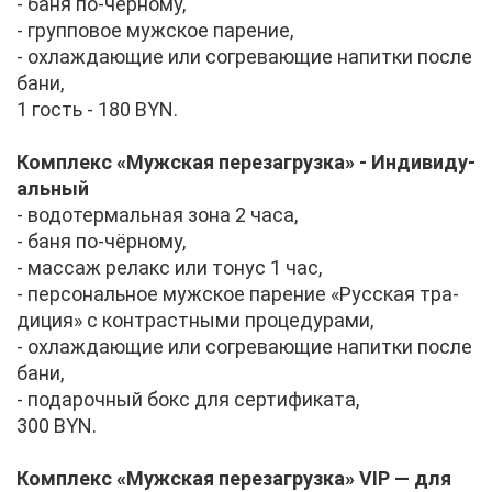
- ба­ня по-чёр­но­му,
- груп­по­вое муж­ское па­ре­ние,
- охла­жда­ю­щие или со­гре­ва­ю­щие на­пит­ки по­сле
ба­ни,
1 гость - 180 BYN.
Ком­плекс «Муж­ская пе­ре­за­груз­ка» - Ин­ди­ви­ду­
аль­ный
- во­до­тер­маль­ная зо­на 2 ча­са,
- ба­ня по-чёр­но­му,
- мас­саж ре­лакс или то­нус 1 час,
- пер­со­наль­ное муж­ское па­ре­ние «Рус­ская тра­
ди­ция» с кон­траст­ны­ми про­це­ду­ра­ми,
- охла­жда­ю­щие или со­гре­ва­ю­щие на­пит­ки по­сле
ба­ни,
- по­да­роч­ный бокс для сер­ти­фи­ка­та,
300 BYN.
Ком­плекс «Муж­ская пе­ре­за­груз­ка» VIP — для