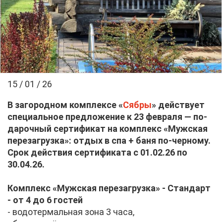
15 / 01 / 26
В за­го­род­ном ком­плек­се «
Сяб­ры
» дей­ству­ет
спе­ци­аль­ное пред­ло­же­ние к 23 фев­ра­ля — по­
да­роч­ный сер­ти­фи­кат на ком­плекс «Муж­ская
пе­ре­за­груз­ка»: от­дых в спа + ба­ня по-чер­но­му.
Срок дей­ствия сер­ти­фи­ка­та с 01.02.26 по
30.04.26.
Ком­плекс «Муж­ская пе­ре­за­груз­ка» - Стан­дарт
- от 4 до 6 го­стей
- во­до­тер­маль­ная зо­на 3 ча­са,