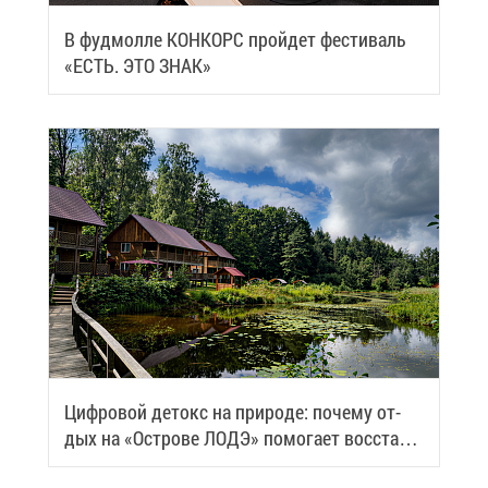
В фуд­мол­ле КОН­КОРС прой­дет фе­сти­валь
«ЕСТЬ. ЭТО ЗНАК»
Циф­ро­вой де­токс на при­ро­де: по­че­му от­
дых на «Ост­ро­ве ЛОДЭ» по­мо­га­ет вос­ста­но­
вить си­лы