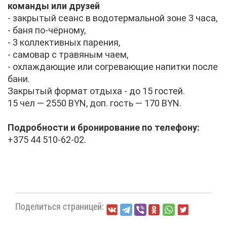
ко­ман­ды или дру­зей
- за­кры­тый се­анс в во­до­тер­маль­ной зоне 3 ча­са,
- ба­ня по-чёр­но­му,
- 3 кол­лек­тив­ных па­ре­ния,
- са­мо­вар с тра­вя­ным ча­ем,
- охла­жда­ю­щие или со­гре­ва­ю­щие на­пит­ки по­сле
ба­ни.
За­кры­тый фор­мат от­ды­ха - до 15 го­стей.
15 чел — 2550 BYN, доп. гость — 170 BYN.
По­дроб­но­сти и бро­ни­ро­ва­ние по те­ле­фо­ну:
+375 44 510-62-02.
По­де­лить­ся стра­ни­цей: