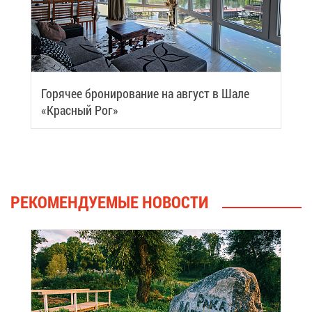
Го­ря­чее бро­ни­ро­ва­ние на ав­густ в Ша­ле
«Крас­ный Рог»
РЕ­КО­МЕН­ДУ­Е­МЫЕ НО­ВО­СТИ