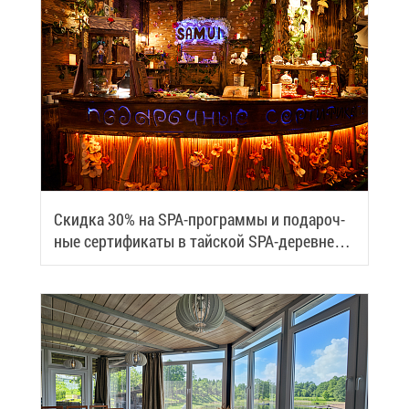
Скид­ка 30% на SPA-про­грам­мы и по­да­роч­
ные сер­ти­фи­ка­ты в тай­ской SPA-де­ревне
Samui