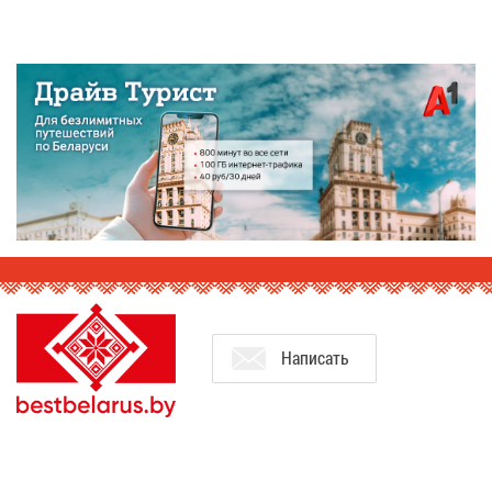
На­пи­сать