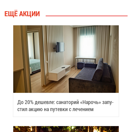
ЕЩЁ АК­ЦИИ
До 20% де­шев­ле: са­на­то­рий «На­рочь» за­пу­
стил ак­цию на пу­тев­ки с ле­че­ни­ем