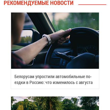
РЕ­КО­МЕН­ДУ­Е­МЫЕ НО­ВО­СТИ
Бе­ло­ру­сам упро­сти­ли ав­то­мо­биль­ные по­
езд­ки в Рос­сию: что из­ме­ни­лось с ав­гу­ста