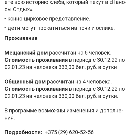
е­те всю ис­то­рию хле­ба, ко­то­рый пе­кут в «На­но­
сы От­дых».
кон­но-цир­ко­вое пред­став­ле­ние.
де­ти мо­гут про­ка­тить­ся на по­ни и осли­ке.
Про­жи­ва­ние
Ме­щан­ский дом
рас­счи­тан на 6 че­ло­век.
Сто­и­мость про­жи­ва­ния
в пе­ри­од с 30.12.22 по
02.01.23 на че­ло­ве­ка 333,00 бел. руб. в сут­ки
Об­щин­ный дом
рас­счи­тан на 4 че­ло­ве­ка.
Сто­и­мость про­жи­ва­ния
в пе­ри­од с 30.12.22 по
02.01.23 на че­ло­ве­ка 330,00 бел. руб. в сут­ки.
В про­грам­ме воз­мож­ны из­ме­не­ния и до­пол­не­
ния.
По­дроб­но­сти:
+375 (29) 620-52-56