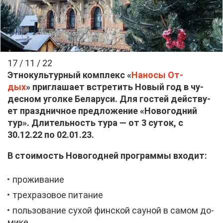
17 / 11 / 22
Эт­но­куль­тур­ный ком­плекс
«
На­но­сы От­
дых
»
при­гла­ша­ет встре­тить Но­вый год в чу­
дес­ном угол­ке Бе­ла­ру­си. Для го­стей дей­ству­
ет празд­нич­ное пред­ло­же­ние «Но­во­год­ний
тур». Дли­тель­ность ту­ра — от 3 су­ток, с
30.12.22 по 02.01.23.
В сто­и­мость Но­во­год­ней про­грам­мы вхо­дит:
про­жи­ва­ние
трех­ра­зо­вое пи­та­ние
поль­зо­ва­ние су­хой фин­ской сау­ной в са­мом до­
ми­ке