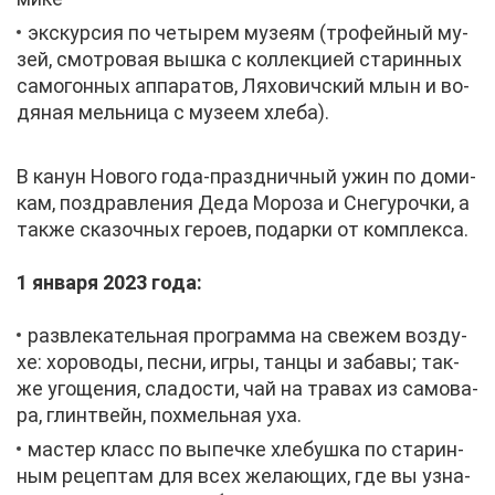
экс­кур­сия по че­ты­рем му­зе­ям (тро­фей­ный му­
зей, смот­ро­вая выш­ка с кол­лек­ци­ей ста­рин­ных
са­мо­гон­ных ап­па­ра­тов, Ля­хо­вич­ский млын и во­
дя­ная мель­ни­ца с му­зе­ем хле­ба).
В ка­нун Но­во­го го­да-празд­нич­ный ужин по до­ми­
кам, по­здрав­ле­ния Де­да Мо­ро­за и Сне­гу­роч­ки, а
та­к­же ска­зоч­ных ге­ро­ев, по­дар­ки от ком­плек­са.
1 ян­ва­ря 2023 го­да:
раз­вле­ка­тель­ная про­грам­ма на све­жем воз­ду­
хе: хо­ро­во­ды, пес­ни, иг­ры, тан­цы и за­ба­вы; та­к­
же уго­ще­ния, сла­до­сти, чай на тра­вах из са­мо­ва­
ра, глинт­вейн, по­хмель­ная уха.
ма­стер класс по вы­печ­ке хле­буш­ка по ста­рин­
ным ре­цеп­там для всех же­ла­ю­щих, где вы узна­