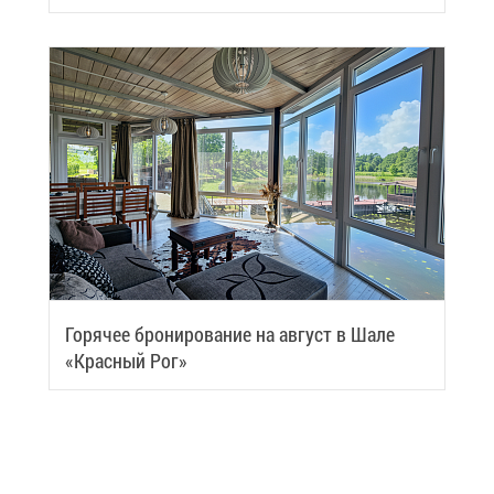
Samui
Го­ря­чее бро­ни­ро­ва­ние на ав­густ в Ша­ле
«Крас­ный Рог»