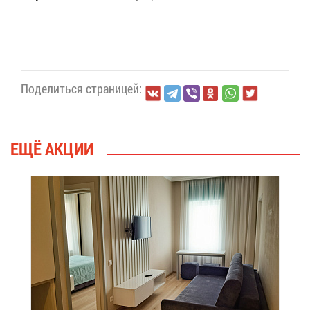
По­де­лить­ся стра­ни­цей:
ЕЩЁ АК­ЦИИ