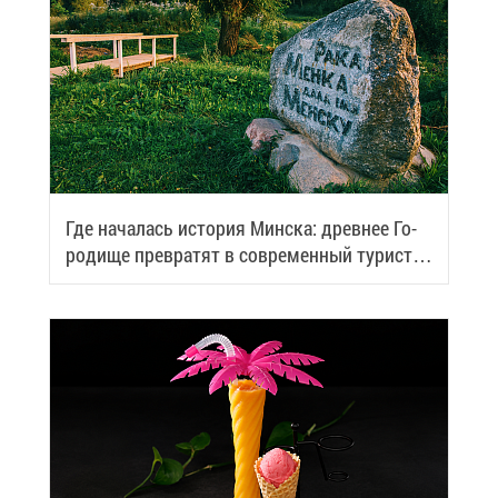
Где на­ча­лась ис­то­рия Мин­ска: древ­нее Го­
ро­ди­ще пре­вра­тят в со­вре­мен­ный ту­ри­сти­
че­ский центр