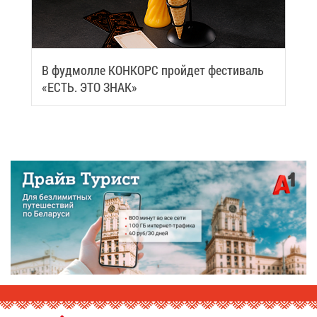
В фуд­мол­ле КОН­КОРС прой­дет фе­сти­валь
«ЕСТЬ. ЭТО ЗНАК»