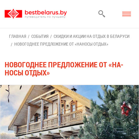
ГЛАВ­НАЯ
СО­БЫ­ТИЯ
СКИД­КИ И АК­ЦИИ НА ОТ­ДЫХ В БЕ­ЛА­РУ­СИ
НО­ВО­ГОД­НЕЕ ПРЕД­ЛО­ЖЕ­НИЕ ОТ «НА­НО­СЫ ОТ­ДЫХ»
НО­ВО­ГОД­НЕЕ ПРЕД­ЛО­ЖЕ­НИЕ ОТ «НА­
НО­СЫ ОТ­ДЫХ»