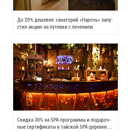
До 20% де­шев­ле: са­на­то­рий «На­рочь» за­пу­
стил ак­цию на пу­тев­ки с ле­че­ни­ем
Скид­ка 30% на SPA-про­грам­мы и по­да­роч­
ные сер­ти­фи­ка­ты в тай­ской SPA-де­ревне