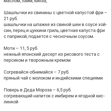
мас­лом, лайм, кин­за;
Шаш­лыч­ки из сви­ни­ны с цвет­ной ка­пу­стой фри –
21 руб.
шаш­лыч­ки на шпаж­ке из сви­ной шеи в со­усе хой­
син, пе­рец и цук­ки­ни гриль, цвет­ная ка­пу­ста фри
с па­при­кой, по­да­ет­ся с чес­ноч­ным со­усом.
Мо­ти – 11, 5 руб.
неж­ный япон­ский де­серт из ри­со­во­го те­ста с
пер­си­ком и тво­рож­ным кре­мом
Со­гре­вай­ся-об­ни­май­ся – 7 руб.
пря­ный чай с мо­ло­ком и ин­дий­ски­ми спе­ци­я­ми
По­верь в Де­да Мо­ро­за – 6,5 руб.
со­гре­ва­ю­щий на­пи­ток с им­би­рем и ягод­ной кис­
лин­кой