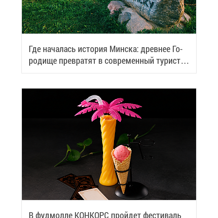
Где на­ча­лась ис­то­рия Мин­ска: древ­нее Го­
ро­ди­ще пре­вра­тят в со­вре­мен­ный ту­ри­сти­
че­ский центр
В фуд­мол­ле КОН­КОРС прой­дет фе­сти­валь