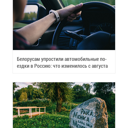
Бе­ло­ру­сам упро­сти­ли ав­то­мо­биль­ные по­
езд­ки в Рос­сию: что из­ме­ни­лось с ав­гу­ста