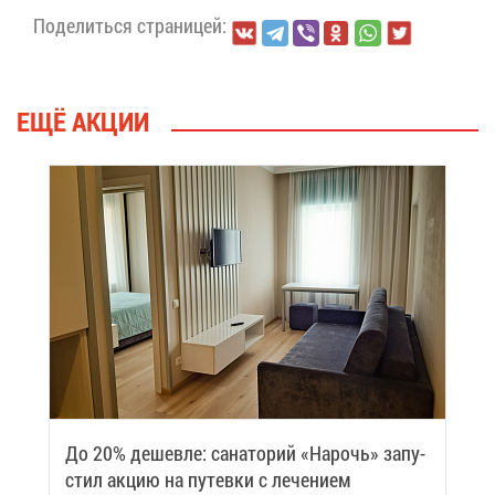
По­де­лить­ся стра­ни­цей:
ЕЩЁ АК­ЦИИ
До 20% де­шев­ле: са­на­то­рий «На­рочь» за­пу­
стил ак­цию на пу­тев­ки с ле­че­ни­ем