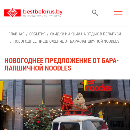
ГЛАВ­НАЯ
СО­БЫ­ТИЯ
СКИД­КИ И АК­ЦИИ НА ОТ­ДЫХ В БЕ­ЛА­РУ­СИ
НО­ВО­ГОД­НЕЕ ПРЕД­ЛО­ЖЕ­НИЕ ОТ БА­РА-ЛАП­ШИЧ­НОЙ NOODLES
НО­ВО­ГОД­НЕЕ ПРЕД­ЛО­ЖЕ­НИЕ ОТ БА­РА-
ЛАП­ШИЧ­НОЙ NOODLES