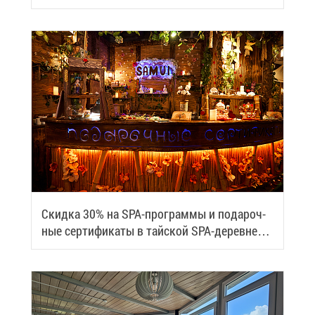
Скид­ка 30% на SPA-про­грам­мы и по­да­роч­
ные сер­ти­фи­ка­ты в тай­ской SPA-де­ревне
Samui