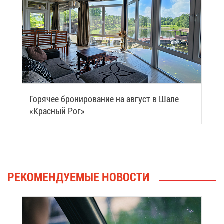
Го­ря­чее бро­ни­ро­ва­ние на ав­густ в Ша­ле
«Крас­ный Рог»
РЕ­КО­МЕН­ДУ­Е­МЫЕ НО­ВО­СТИ