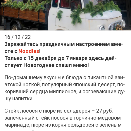
16 / 12 / 22
За­ря­жай­тесь празд­нич­ным на­стро­е­ни­ем вме­
сте с
Noodles
!
Толь­ко с 15 де­каб­ря до 7 ян­ва­ря здесь дей­
ству­ет Но­во­год­нее спешл ме­ню!
По-до­маш­не­му вкус­ные блю­да с пи­кант­ной ази­
ат­ской нот­кой, по­пу­ляр­ный япон­ский де­серт, по­
ко­рив­ший серд­ца мил­ли­о­нов, и со­гре­ва­ю­щие ду­
шу на­пит­ки:
Стейк ло­со­ся с пю­ре из сель­де­рея – 27 руб.
за­пе­чен­ный стейк ло­со­ся в гор­чич­но-ме­до­вом
ма­ри­на­де, пю­ре из кор­ня сель­де­рея с зе­ле­ным