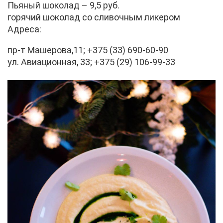
Пья­ный шо­ко­лад – 9,5 руб.
го­ря­чий шо­ко­лад со сли­воч­ным ли­ке­ром
Ад­ре­са:
пр-т Ма­ше­ро­ва,11; +375 (33) 690-60-90
ул. Авиа­ци­он­ная, 33; +375 (29) 106-99-33