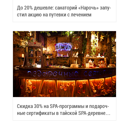
До 20% де­шев­ле: са­на­то­рий «На­рочь» за­пу­
стил ак­цию на пу­тев­ки с ле­че­ни­ем
Скид­ка 30% на SPA-про­грам­мы и по­да­роч­
ные сер­ти­фи­ка­ты в тай­ской SPA-де­ревне
Samui