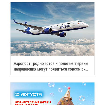
Аэро­порт Грод­но го­тов к по­ле­там: пер­вые
на­прав­ле­ния мо­гут по­явить­ся со­всем ско­
ро