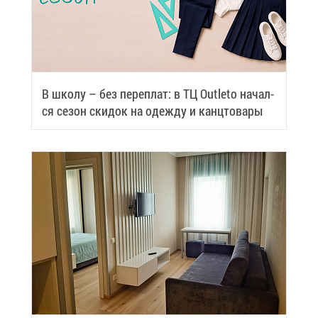
В шко­лу – без пе­ре­плат: в ТЦ Outleto на­чал­
ся се­зон ски­док на одеж­ду и канц­то­ва­ры