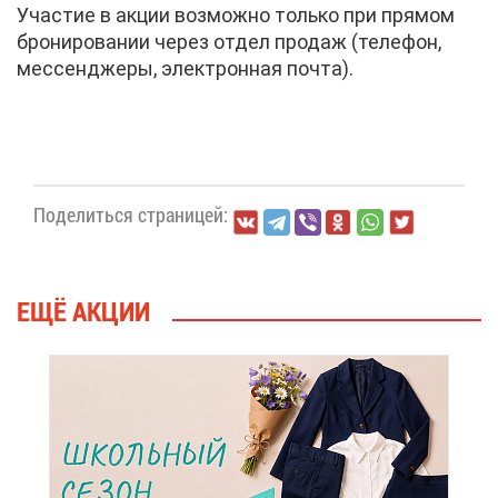
Уча­стие в ак­ции воз­мож­но толь­ко при пря­мом
бро­ни­ро­ва­нии че­рез от­дел про­даж (те­ле­фон,
мес­сен­дже­ры, элек­трон­ная поч­та).
По­де­лить­ся стра­ни­цей:
ЕЩЁ АК­ЦИИ