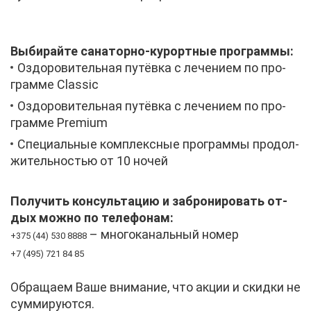
Вы­би­рай­те са­на­тор­но-ку­рорт­ные про­грам­мы:
Оздо­ро­ви­тель­ная пу­тёв­ка с ле­че­ни­ем по про­
грам­ме Classic
Оздо­ро­ви­тель­ная пу­тёв­ка с ле­че­ни­ем по про­
грам­ме Premium
Спе­ци­аль­ные ком­плекс­ные про­грам­мы про­дол­
жи­тель­но­стью от 10 но­чей
По­лу­чить кон­суль­та­цию и за­бро­ни­ро­вать от­
дых мож­но по те­ле­фо­нам:
– мно­го­ка­наль­ный но­мер
+
3
7
5
(
4
4
)
5
3
0
8
8
8
8
+
7
(
4
9
5
)
7
2
1
8
4
8
5
Об­ра­ща­ем Ва­ше вни­ма­ние, что ак­ции и скид­ки не
сум­ми­ру­ют­ся.