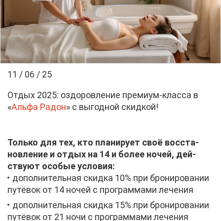
11 / 06 / 25
От­дых 2025: оздо­ров­ле­ние пре­ми­ум-клас­са в
«
Аль­фа Ра­дон
» с вы­год­ной скид­кой!
Толь­ко для тех, кто пла­ни­ру­ет своё вос­ста­
нов­ле­ние и от­дых на 14 и бо­лее но­чей, дей­
ству­ют осо­бые усло­вия:
до­пол­ни­тель­ная скид­ка 10% при бро­ни­ро­ва­нии
пу­тё­вок от 14 но­чей с про­грам­ма­ми ле­че­ния
до­пол­ни­тель­ная скид­ка 15% при бро­ни­ро­ва­нии
пу­тё­вок от 21 но­чи с про­грам­ма­ми ле­че­ния