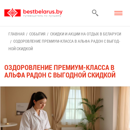
ГЛАВ­НАЯ
СО­БЫ­ТИЯ
СКИД­КИ И АК­ЦИИ НА ОТ­ДЫХ В БЕ­ЛА­РУ­СИ
ОЗДО­РОВ­ЛЕ­НИЕ ПРЕ­МИ­УМ-КЛАС­СА В АЛЬ­ФА РА­ДОН С ВЫ­ГОД­
НОЙ СКИД­КОЙ
ОЗДО­РОВ­ЛЕ­НИЕ ПРЕ­МИ­УМ-КЛАС­СА В
АЛЬ­ФА РА­ДОН С ВЫ­ГОД­НОЙ СКИД­КОЙ