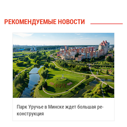
РЕ­КО­МЕН­ДУ­Е­МЫЕ НО­ВО­СТИ
Парк Уру­чье в Мин­ске ждет боль­шая ре­
кон­струк­ция