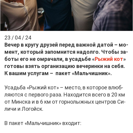
23 / 04 / 24
Ве­чер в кру­гу дру­зей пе­ред важ­ной да­той – мо­
мент, ко­то­рый за­пом­нит­ся на­дол­го. Что­бы за­
бо­ты его не омра­ча­ли, в усадь­бе «
Ры­жий кот
»
го­то­вы взять ор­га­ни­за­цию ве­че­рин­ки на се­бя.
К ва­шим услу­гам – па­кет «Маль­чиш­ник».
Усадь­ба «Ры­жий кот» – ме­сто, в ко­то­рое влюб­
ля­ют­ся с пер­во­го ра­за. На­хо­дит­ся все­го в 20 км
от Мин­ска и в 6 км от гор­но­лыж­ных цен­тров Си­
ли­чи и Ло­гойск.
В па­кет «Маль­чиш­ник» вхо­дит: