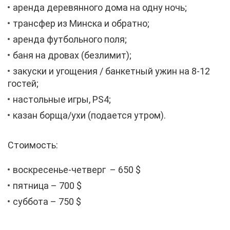
арен­да де­ре­вян­но­го до­ма на од­ну ночь;
транс­фер из Мин­ска и об­рат­но;
арен­да фут­боль­но­го по­ля;
ба­ня на дро­вах (без­ли­мит);
за­кус­ки и уго­ще­ния / бан­кет­ный ужин на 8-12
го­стей;
на­столь­ные иг­ры, PS4;
ка­зан бор­ща/ухи (по­да­ет­ся утром).
Сто­и­мость:
вос­кре­се­нье-чет­верг – 650 $
пят­ни­ца – 700 $
суб­бо­та – 750 $