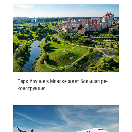
Парк Уру­чье в Мин­ске ждет боль­шая ре­
кон­струк­ция