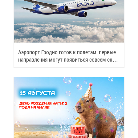
Аэро­порт Грод­но го­тов к по­ле­там: пер­вые
на­прав­ле­ния мо­гут по­явить­ся со­всем ско­
ро