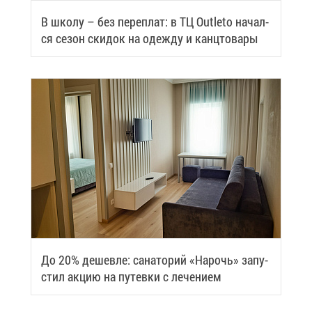
В шко­лу – без пе­ре­плат: в ТЦ Outleto на­чал­
ся се­зон ски­док на одеж­ду и канц­то­ва­ры
До 20% де­шев­ле: са­на­то­рий «На­рочь» за­пу­
стил ак­цию на пу­тев­ки с ле­че­ни­ем