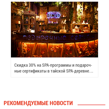
Скид­ка 30% на SPA-про­грам­мы и по­да­роч­
ные сер­ти­фи­ка­ты в тай­ской SPA-де­ревне
Samui
РЕ­КО­МЕН­ДУ­Е­МЫЕ НО­ВО­СТИ