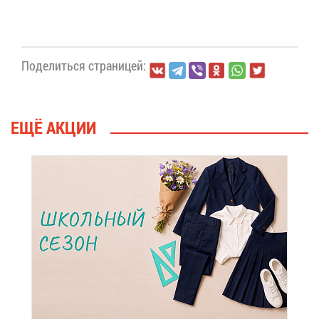
По­де­лить­ся стра­ни­цей:
ЕЩЁ АК­ЦИИ