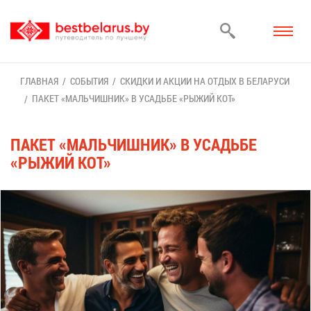
ГЛАВ­НАЯ
СО­БЫ­ТИЯ
СКИД­КИ И АК­ЦИИ НА ОТ­ДЫХ В БЕ­ЛА­РУ­СИ
ПА­КЕТ «МАЛЬ­ЧИШ­НИК» В УСАДЬ­БЕ «РЫ­ЖИЙ КОТ»
ПА­КЕТ «МАЛЬ­ЧИШ­НИК» В УСАДЬ­БЕ
«РЫ­ЖИЙ КОТ»