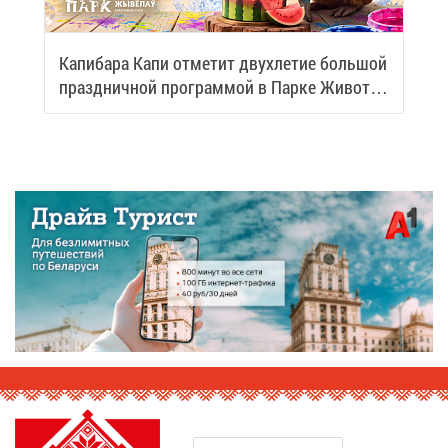
Ка­пи­ба­ра Ка­пи от­ме­тит двух­ле­тие боль­шой
празд­нич­ной про­грам­мой в Пар­ке Жи­вот­
ных