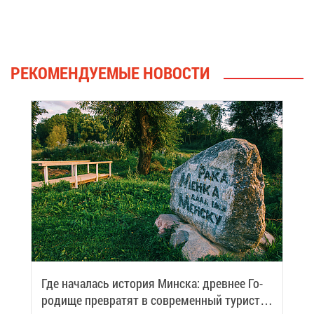
РЕ­КО­МЕН­ДУ­Е­МЫЕ НО­ВО­СТИ
Где на­ча­лась ис­то­рия Мин­ска: древ­нее Го­
ро­ди­ще пре­вра­тят в со­вре­мен­ный ту­ри­сти­