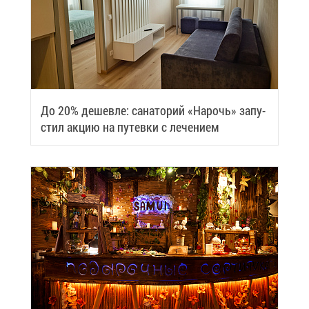
До 20% де­шев­ле: са­на­то­рий «На­рочь» за­пу­
стил ак­цию на пу­тев­ки с ле­че­ни­ем