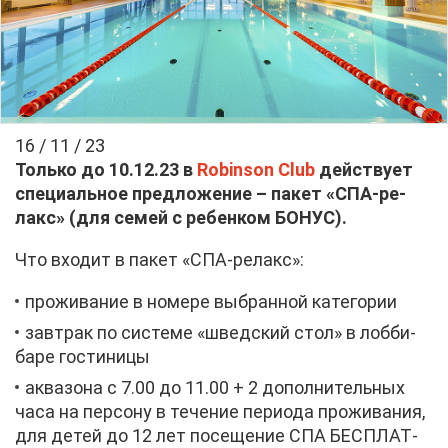
16 / 11 / 23
Толь­ко до 10.12.23 в
Robinson Club
дей­ству­ет
спе­ци­аль­ное пред­ло­же­ние – па­кет «СПА-ре­
лакс» (для се­мей с ре­бен­ком БО­НУС).
Что вхо­дит в па­кет «СПА-ре­лакс»:
про­жи­ва­ние в но­ме­ре вы­бран­ной ка­те­го­рии
зав­трак по си­сте­ме «швед­ский стол» в лоб­би-
ба­ре го­сти­ни­цы
ак­ва­зо­на с 7.00 до 11.00 + 2 до­пол­ни­тель­ных
ча­са на пер­со­ну в те­че­ние пе­ри­о­да про­жи­ва­ния,
для де­тей до 12 лет по­се­ще­ние СПА БЕС­ПЛАТ­