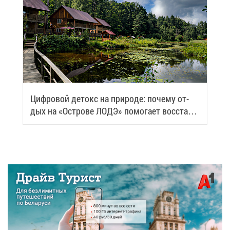
Циф­ро­вой де­токс на при­ро­де: по­че­му от­
дых на «Ост­ро­ве ЛОДЭ» по­мо­га­ет вос­ста­но­
вить си­лы