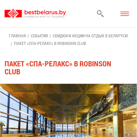
ГЛАВ­НАЯ
СО­БЫ­ТИЯ
СКИД­КИ И АК­ЦИИ НА ОТ­ДЫХ В БЕ­ЛА­РУ­СИ
ПА­КЕТ «СПА-РЕ­ЛАКС» В ROBINSON CLUB
ПА­КЕТ «СПА-РЕ­ЛАКС» В ROBINSON
CLUB