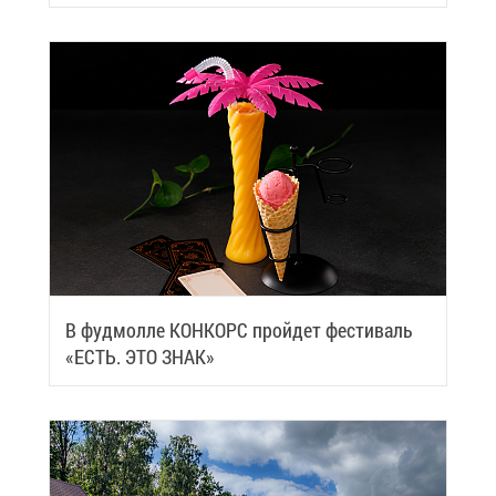
че­ский центр
В фуд­мол­ле КОН­КОРС прой­дет фе­сти­валь
«ЕСТЬ. ЭТО ЗНАК»