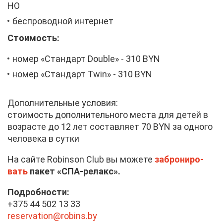
НО
бес­про­вод­ной ин­тер­нет
Сто­и­мость:
но­мер «Стан­дарт Double» - 310 BYN
но­мер «Стан­дарт Twin» - 310 BYN
До­пол­ни­тель­ные усло­вия:
сто­и­мость до­пол­ни­тель­но­го ме­ста для де­тей в
воз­расте до 12 лет со­став­ля­ет 70 BYN за од­но­го
че­ло­ве­ка в сут­ки
На сай­те Robinson Club вы мо­же­те
за­бро­ни­ро­
вать
па­кет «СПА-ре­лакс».
По­дроб­но­сти:
+375 44 502 13 33
reservation@​robins.​by