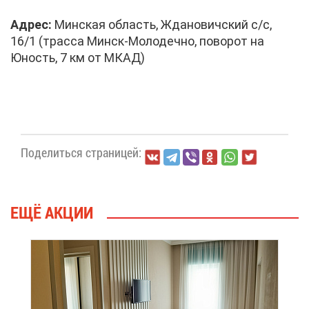
Ад­рес:
Мин­ская об­ласть, Жда­но­вич­ский с/с,
16/1 (трас­са Минск-Мо­ло­деч­но, по­во­рот на
Юность, 7 км от МКАД)
По­де­лить­ся стра­ни­цей:
ЕЩЁ АК­ЦИИ