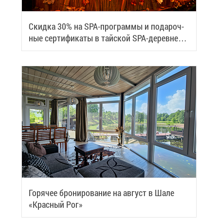
Скид­ка 30% на SPA-про­грам­мы и по­да­роч­
ные сер­ти­фи­ка­ты в тай­ской SPA-де­ревне
Samui
Го­ря­чее бро­ни­ро­ва­ние на ав­густ в Ша­ле
«Крас­ный Рог»