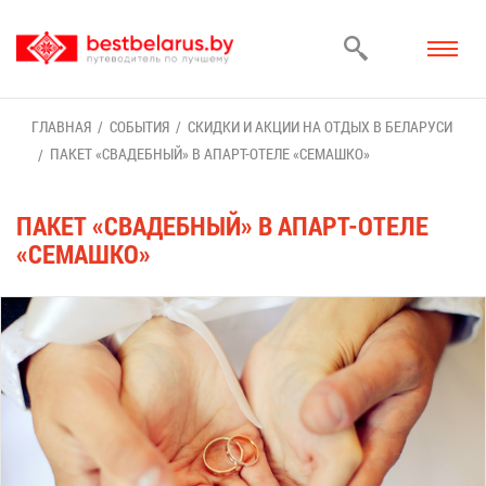
ГЛАВ­НАЯ
СО­БЫ­ТИЯ
СКИД­КИ И АК­ЦИИ НА ОТ­ДЫХ В БЕ­ЛА­РУ­СИ
ПА­КЕТ «СВА­ДЕБ­НЫЙ» В АПАРТ-ОТЕ­ЛЕ «СЕ­МАШ­КО»
ПА­КЕТ «СВА­ДЕБ­НЫЙ» В АПАРТ-ОТЕ­ЛЕ
«СЕ­МАШ­КО»