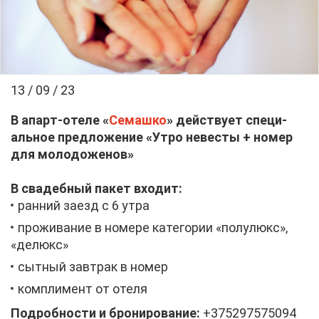
13 / 09 / 23
В апарт-оте­ле «
Се­маш­ко
» дей­ству­ет спе­ци­
аль­ное пред­ло­же­ние «Утро неве­сты + но­мер
для мо­ло­до­же­нов»
В сва­деб­ный па­кет вхо­дит:
ран­ний за­езд с 6 утра
про­жи­ва­ние в но­ме­ре ка­те­го­рии «по­лу­люкс»,
«де­люкс»
сыт­ный зав­трак в но­мер
ком­пли­мент от оте­ля
По­дроб­но­сти и бро­ни­ро­ва­ние:
+375297575094