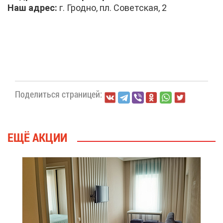
Наш ад­рес:
г. Грод­но, пл. Со­вет­ская, 2
По­де­лить­ся стра­ни­цей:
ЕЩЁ АК­ЦИИ