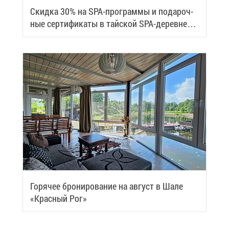
Скид­ка 30% на SPA-про­грам­мы и по­да­роч­
ные сер­ти­фи­ка­ты в тай­ской SPA-де­ревне
Samui
Го­ря­чее бро­ни­ро­ва­ние на ав­густ в Ша­ле
«Крас­ный Рог»