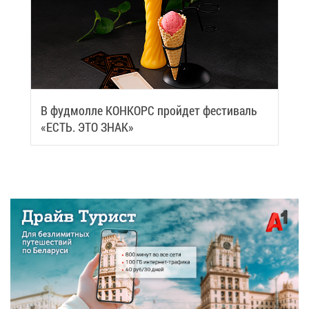
В фуд­мол­ле КОН­КОРС прой­дет фе­сти­валь
«ЕСТЬ. ЭТО ЗНАК»