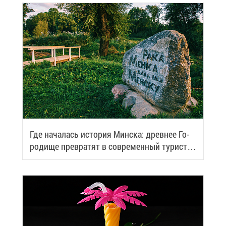
Где на­ча­лась ис­то­рия Мин­ска: древ­нее Го­
ро­ди­ще пре­вра­тят в со­вре­мен­ный ту­ри­сти­
че­ский центр