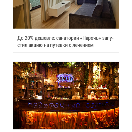
До 20% де­шев­ле: са­на­то­рий «На­рочь» за­пу­
стил ак­цию на пу­тев­ки с ле­че­ни­ем