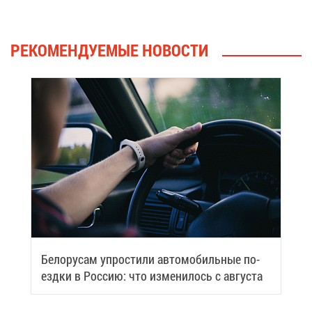
РЕ­КО­МЕН­ДУ­Е­МЫЕ НО­ВО­СТИ
Бе­ло­ру­сам упро­сти­ли ав­то­мо­биль­ные по­
езд­ки в Рос­сию: что из­ме­ни­лось с ав­гу­ста