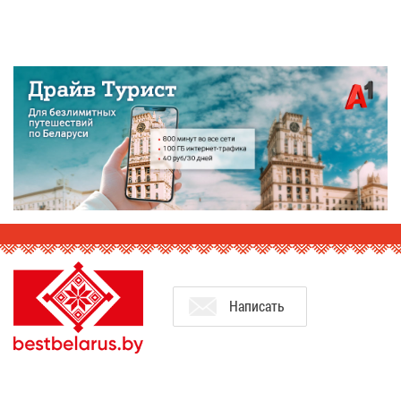
На­пи­сать