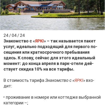
24 / 04 / 24
Зна­ком­ство с
«
ЯРKI
» –
так на­зы­ва­ет­ся па­кет
услуг
, иде­аль­но под­хо­дя­щий для пер­во­го по­
се­ще­ния или крат­ко­сроч­но­го пре­бы­ва­ния
здесь. К сло­ву, сей­час для это­го иде­аль­ный
мо­мент: до кон­ца ап­ре­ля в парк-оте­ле дей­
ству­ет скид­ка
10% на все та­ри­фы.
В сто­и­мость та­ри­фа
Зна­ком­ство с «
ЯРKI
»
вхо­
дит:
про­жи­ва­ние в но­ме­ре или кот­те­дже вы­бран­ной
ка­те­го­рии –;