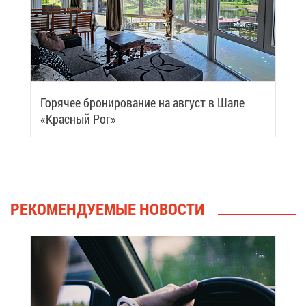
Го­ря­чее бро­ни­ро­ва­ние на ав­густ в Ша­ле
«Крас­ный Рог»
РЕ­КО­МЕН­ДУ­Е­МЫЕ НО­ВО­СТИ