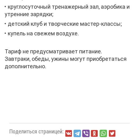
круг­ло­су­точ­ный тре­на­жер­ный зал, аэро­би­ка и
утрен­ние за­ряд­ки;
дет­ский клуб и твор­че­ские ма­стер-клас­сы;
ку­пель на све­жем воз­ду­хе.
Та­риф не преду­смат­ри­ва­ет пи­та­ние.
Зав­тра­ки, обе­ды, ужи­ны мо­гут при­об­ре­тать­ся
до­пол­ни­тель­но.
По­де­лить­ся стра­ни­цей: