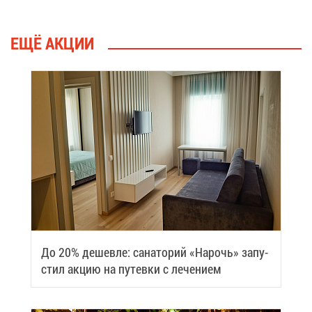
ЕЩЁ АК­ЦИИ
До 20% де­шев­ле: са­на­то­рий «На­рочь» за­пу­
стил ак­цию на пу­тев­ки с ле­че­ни­ем