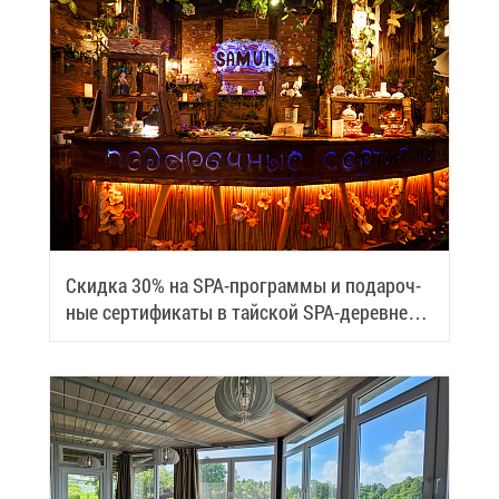
Скид­ка 30% на SPA-про­грам­мы и по­да­роч­
ные сер­ти­фи­ка­ты в тай­ской SPA-де­ревне
Samui