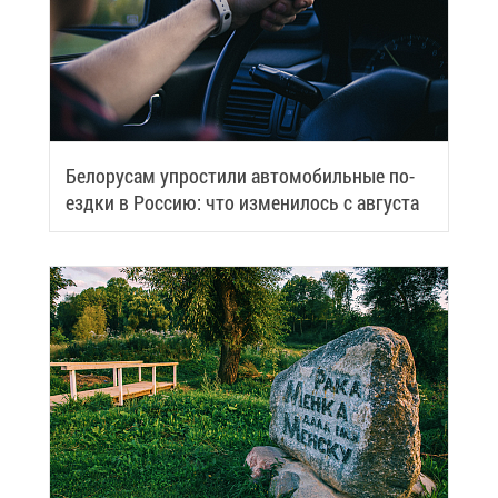
Бе­ло­ру­сам упро­сти­ли ав­то­мо­биль­ные по­
езд­ки в Рос­сию: что из­ме­ни­лось с ав­гу­ста