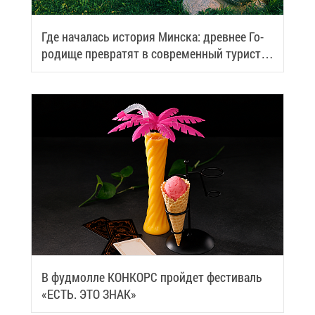
Где на­ча­лась ис­то­рия Мин­ска: древ­нее Го­
ро­ди­ще пре­вра­тят в со­вре­мен­ный ту­ри­сти­
че­ский центр
В фуд­мол­ле КОН­КОРС прой­дет фе­сти­валь
«ЕСТЬ. ЭТО ЗНАК»