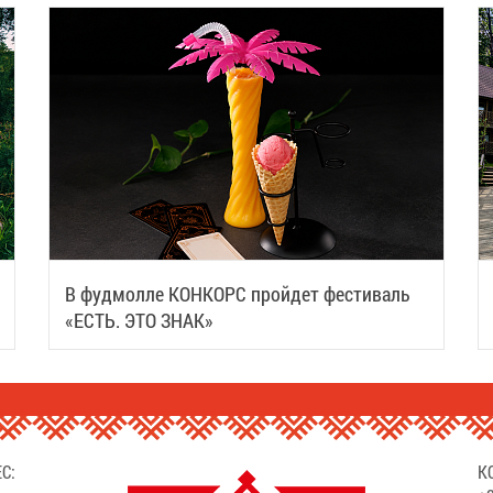
В фудмолле КОНКОРС пройдет фестиваль
«ЕСТЬ. ЭТО ЗНАК»
С:
К