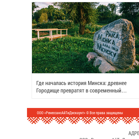
Где началась история Минска: древнее
Городище превратят в современный
туристический центр
ООО «РенессансАйТиДискаунт» © Все права защищены
АДРЕ