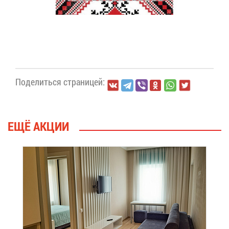
По­де­лить­ся стра­ни­цей:
ЕЩЁ АК­ЦИИ