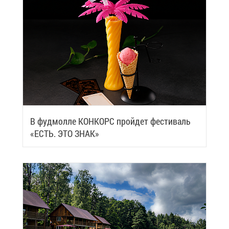
В фуд­мол­ле КОН­КОРС прой­дет фе­сти­валь
«ЕСТЬ. ЭТО ЗНАК»