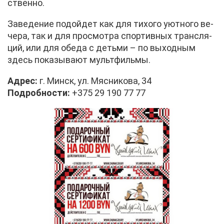
ствен­но.
За­ве­де­ние по­дой­дет как для ти­хо­го уют­но­го ве­
че­ра, так и для про­смот­ра спор­тив­ных транс­ля­
ций, или для обе­да с детьми – по вы­ход­ным
здесь по­ка­зы­ва­ют мульт­филь­мы.
Ад­рес:
г. Минск, ул. Мяс­ни­ко­ва, 34
По­дроб­но­сти:
+375 29 190 77 77