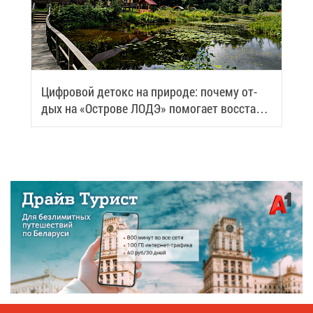
Циф­ро­вой де­токс на при­ро­де: по­че­му от­
дых на «Ост­ро­ве ЛОДЭ» по­мо­га­ет вос­ста­но­
вить си­лы