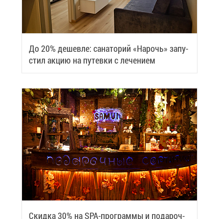
До 20% де­шев­ле: са­на­то­рий «На­рочь» за­пу­
стил ак­цию на пу­тев­ки с ле­че­ни­ем
Скид­ка 30% на SPA-про­грам­мы и по­да­роч­