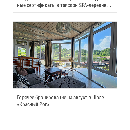
ные сер­ти­фи­ка­ты в тай­ской SPA-де­ревне
Samui
Го­ря­чее бро­ни­ро­ва­ние на ав­густ в Ша­ле
«Крас­ный Рог»