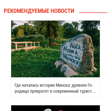
РЕ­КО­МЕН­ДУ­Е­МЫЕ НО­ВО­СТИ
Где на­ча­лась ис­то­рия Мин­ска: древ­нее Го­
ро­ди­ще пре­вра­тят в со­вре­мен­ный ту­ри­сти­
че­ский центр