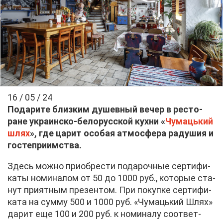
16 / 05 / 24
По­да­ри­те близ­ким ду­шев­ный ве­чер в ре­сто­
ране укра­ин­ско-бе­ло­рус­ской кух­ни «
Чу­ма­ць­кий
шлях
», где ца­рит осо­бая ат­мо­сфе­ра ра­ду­шия и
го­сте­при­им­ства.
Здесь мож­но при­об­ре­сти по­да­роч­ные сер­ти­фи­
ка­ты но­ми­на­лом от 50 до 1000 руб., ко­то­рые ста­
нут при­ят­ным пре­зен­том. При по­куп­ке сер­ти­фи­
ка­та на сум­му 500 и 1000 руб. «Чу­ма­ць­кий Шлях»
да­рит еще 100 и 200 руб. к но­ми­на­лу со­от­вет­