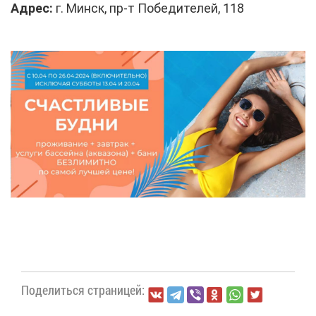
Ад­рес:
г. Минск, пр-т По­бе­ди­те­лей, 118
По­де­лить­ся стра­ни­цей: