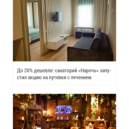
До 20% де­шев­ле: са­на­то­рий «На­рочь» за­пу­
стил ак­цию на пу­тев­ки с ле­че­ни­ем