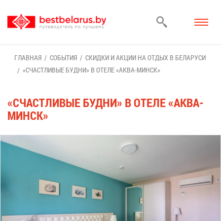
ГЛАВ­НАЯ
СО­БЫ­ТИЯ
СКИД­КИ И АК­ЦИИ НА ОТ­ДЫХ В БЕ­ЛА­РУ­СИ
«СЧАСТ­ЛИ­ВЫЕ БУД­НИ» В ОТЕ­ЛЕ «АК­ВА-МИНСК»
«СЧАСТ­ЛИ­ВЫЕ БУД­НИ» В ОТЕ­ЛЕ «АК­ВА-
МИНСК»