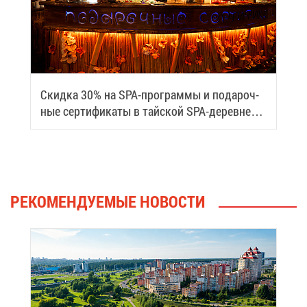
Скид­ка 30% на SPA-про­грам­мы и по­да­роч­
ные сер­ти­фи­ка­ты в тай­ской SPA-де­ревне
Samui
РЕ­КО­МЕН­ДУ­Е­МЫЕ НО­ВО­СТИ