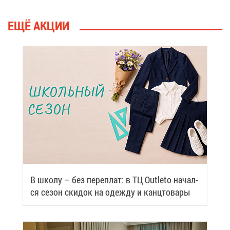
ЕЩЁ АК­ЦИИ
В шко­лу – без пе­ре­плат: в ТЦ Outleto на­чал­
ся се­зон ски­док на одеж­ду и канц­то­ва­ры