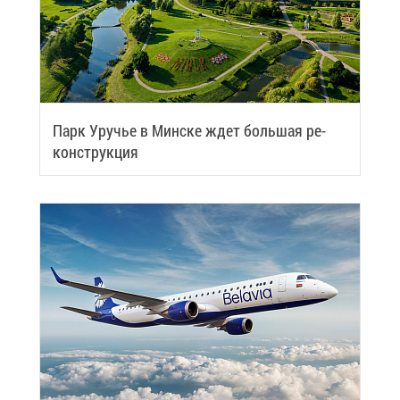
Парк Уру­чье в Мин­ске ждет боль­шая ре­
кон­струк­ция