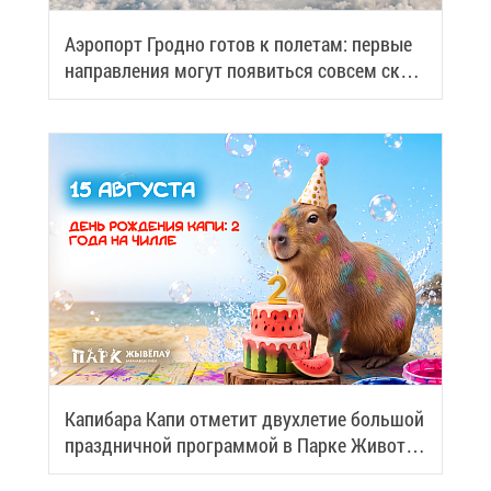
Аэро­порт Грод­но го­тов к по­ле­там: пер­вые
на­прав­ле­ния мо­гут по­явить­ся со­всем ско­
ро
Ка­пи­ба­ра Ка­пи от­ме­тит двух­ле­тие боль­шой
празд­нич­ной про­грам­мой в Пар­ке Жи­вот­
ных