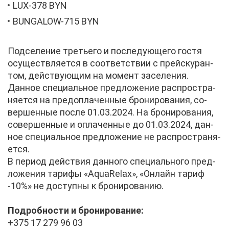
LUX-378 BYN
BUNGALOW-715 BYN
Под­се­ле­ние тре­тье­го и по­сле­ду­ю­ще­го го­стя
осу­ществ­ля­ет­ся в со­от­вет­ствии с прейс­ку­ран­
том, дей­ству­ю­щим на мо­мент за­се­ле­ния.
Дан­ное спе­ци­аль­ное пред­ло­же­ние рас­про­стра­
ня­ет­ся на пред­опла­чен­ные бро­ни­ро­ва­ния, со­
вер­шен­ные по­сле 01.03.2024. На бро­ни­ро­ва­ния,
со­вер­шен­ные и опла­чен­ные до 01.03.2024, дан­
ное спе­ци­аль­ное пред­ло­же­ние не рас­про­стра­ня­
ет­ся.
В пе­ри­од дей­ствия дан­но­го спе­ци­аль­но­го пред­
ло­же­ния та­ри­фы «AquaRelax», «Он­лайн та­риф
-10%» не до­ступ­ны к бро­ни­ро­ва­нию.
По­дроб­но­сти и бро­ни­ро­ва­ние:
+375 17 279 96 03