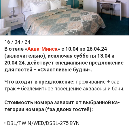
16 / 04 / 24
В оте­ле «
Ак­ва-Минск
» с 10.04 по 26.04.24
(вклю­чи­тель­но), ис­клю­чая суб­бо­ты 13.04 и
20.04.24, дей­ству­ет спе­ци­аль­ное пред­ло­же­ние
для го­стей – «Счаст­ли­вые буд­ни».
Что вхо­дит в пред­ло­же­ние:
про­жи­ва­ние + зав­
трак + без­ле­мит­ное по­се­ще­ние ак­ва­зо­ны и ба­ни.
Сто­и­мость но­ме­ра за­ви­сит от вы­бран­ной ка­
те­го­рии но­ме­ра (
*за дво­их го­стей):
DBL/TWIN/WED/DSBL-275 BYN