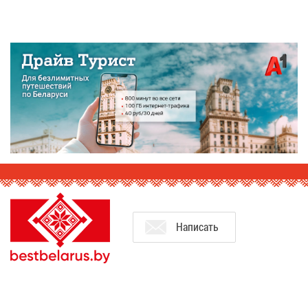
На­пи­сать