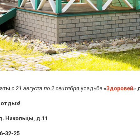
даты
с 21 августа по 2 сентября
усадьба «
Здоровей
» 
 отдых!
д. Никольцы, д.11
6-32-25