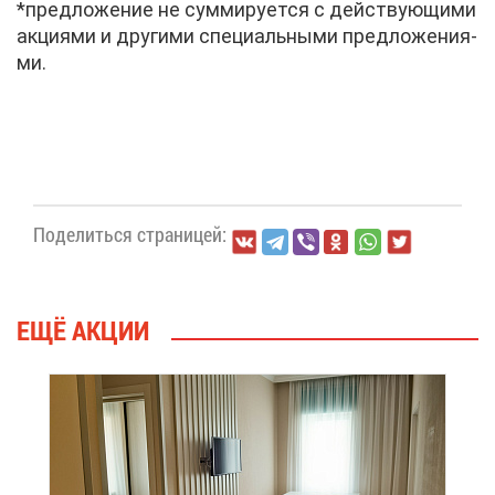
*пред­ло­же­ние не сум­ми­ру­ет­ся с дей­ству­ю­щи­ми
ак­ци­я­ми и дру­ги­ми спе­ци­аль­ны­ми пред­ло­же­ни­я­
ми.
По­де­лить­ся стра­ни­цей:
ЕЩЁ АК­ЦИИ