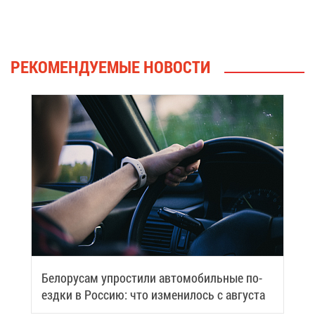
РЕ­КО­МЕН­ДУ­Е­МЫЕ НО­ВО­СТИ
Бе­ло­ру­сам упро­сти­ли ав­то­мо­биль­ные по­
езд­ки в Рос­сию: что из­ме­ни­лось с ав­гу­ста