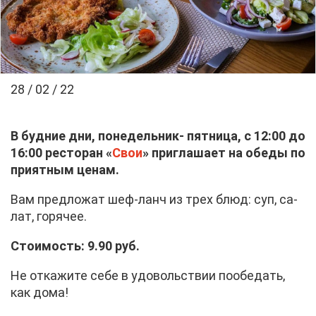
28 / 02 / 22
В буд­ние дни, по­не­дель­ник- пят­ни­ца, с 12:00 до
16:00 ре­сто­ран «
Свои
» при­гла­ша­ет на обе­ды по
при­ят­ным це­нам.
Вам пред­ло­жат шеф-ланч из трех блюд: суп, са­
лат, го­ря­чее.
Сто­и­мость: 9.90 руб.
Не от­ка­жи­те се­бе в удо­воль­ствии по­обе­дать,
как до­ма!