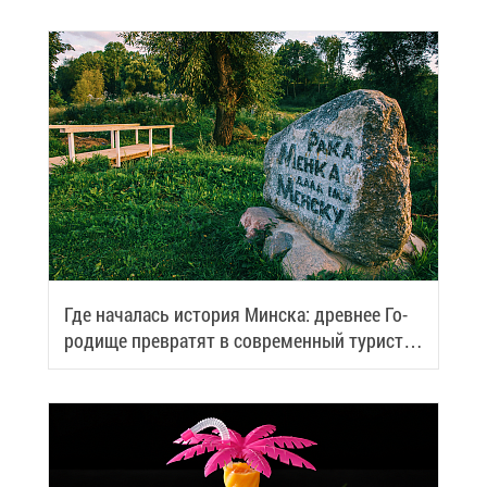
Где на­ча­лась ис­то­рия Мин­ска: древ­нее Го­
ро­ди­ще пре­вра­тят в со­вре­мен­ный ту­ри­сти­
че­ский центр