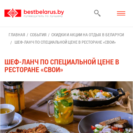
ГЛАВ­НАЯ
СО­БЫ­ТИЯ
СКИД­КИ И АК­ЦИИ НА ОТ­ДЫХ В БЕ­ЛА­РУ­СИ
ШЕФ-ЛАНЧ ПО СПЕ­ЦИ­АЛЬ­НОЙ ЦЕНЕ В РЕ­СТО­РАНЕ «СВОИ»
ШЕФ-ЛАНЧ ПО СПЕ­ЦИ­АЛЬ­НОЙ ЦЕНЕ В
РЕ­СТО­РАНЕ «СВОИ»