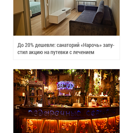
До 20% де­шев­ле: са­на­то­рий «На­рочь» за­пу­
стил ак­цию на пу­тев­ки с ле­че­ни­ем