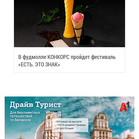
В фуд­мол­ле КОН­КОРС прой­дет фе­сти­валь
«ЕСТЬ. ЭТО ЗНАК»