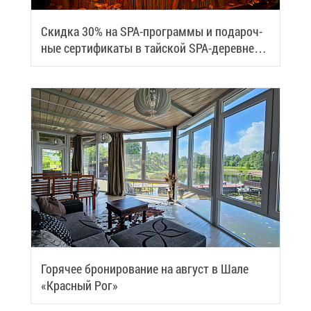
Скид­ка 30% на SPA-про­грам­мы и по­да­роч­
ные сер­ти­фи­ка­ты в тай­ской SPA-де­ревне
Samui
Го­ря­чее бро­ни­ро­ва­ние на ав­густ в Ша­ле
«Крас­ный Рог»