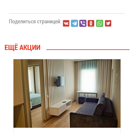
По­де­лить­ся стра­ни­цей:
ЕЩЁ АК­ЦИИ