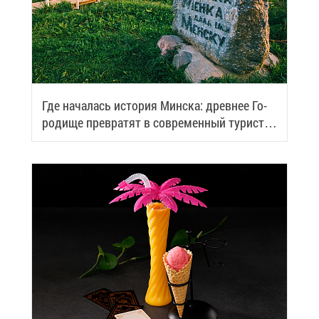
Где на­ча­лась ис­то­рия Мин­ска: древ­нее Го­
ро­ди­ще пре­вра­тят в со­вре­мен­ный ту­ри­сти­
че­ский центр