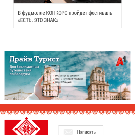
В фуд­мол­ле КОН­КОРС прой­дет фе­сти­валь
«ЕСТЬ. ЭТО ЗНАК»
На­пи­сать