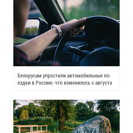
Бе­ло­ру­сам упро­сти­ли ав­то­мо­биль­ные по­
езд­ки в Рос­сию: что из­ме­ни­лось с ав­гу­ста