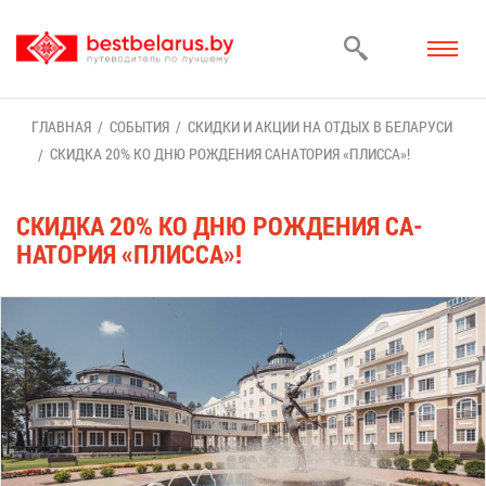
ГЛАВ­НАЯ
СО­БЫ­ТИЯ
СКИД­КИ И АК­ЦИИ НА ОТ­ДЫХ В БЕ­ЛА­РУ­СИ
СКИД­КА 20% КО ДНЮ РОЖ­ДЕ­НИЯ СА­НА­ТО­РИЯ «ПЛИС­СА»!
СКИД­КА 20% КО ДНЮ РОЖ­ДЕ­НИЯ СА­
НА­ТО­РИЯ «ПЛИС­СА»!