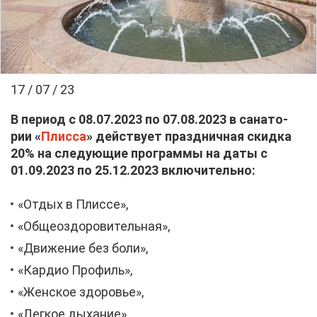
17 / 07 / 23
В пе­ри­од с 08.07.2023 по 07.08.2023 в са­на­то­
рии
«
Плис­са
» дей­ству­ет празд­нич­ная скид­ка
20% на сле­ду­ю­щие про­грам­мы на да­ты с
01.09.2023 по 25.12.2023 вклю­чи­тель­но:
«От­дых в Плис­се»,
«Об­щеоздо­ро­ви­тель­ная»,
«Дви­же­ние без бо­ли»,
«Кар­дио Про­филь»,
«Жен­ское здо­ро­вье»,
«Лег­кое ды­ха­ние»,