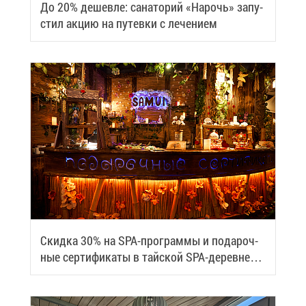
До 20% де­шев­ле: са­на­то­рий «На­рочь» за­пу­
стил ак­цию на пу­тев­ки с ле­че­ни­ем
Скид­ка 30% на SPA-про­грам­мы и по­да­роч­
ные сер­ти­фи­ка­ты в тай­ской SPA-де­ревне
Samui