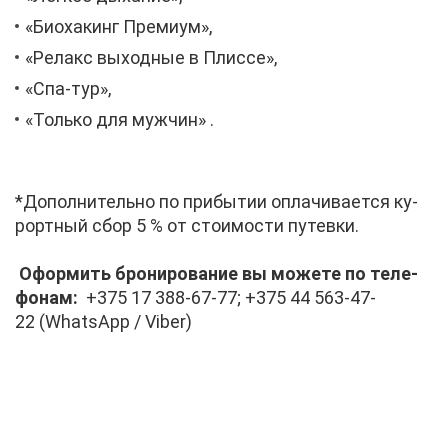
«Биох­а­кинг Пре­ми­ум»,
«Ре­лакс вы­ход­ные в Плис­се»,
«Спа-тур»,
«Толь­ко для муж­чин» .
*До­пол­ни­тель­но по при­бы­тии опла­чи­ва­ет­ся ку­
рорт­ный сбор 5 % от сто­и­мо­сти пу­тев­ки.
Офор­мить бро­ни­ро­ва­ние вы мо­же­те по те­ле­
фо­нам:
+375 17 388-67-77; +375 44 563-47-
22 (WhatsApp / Viber)