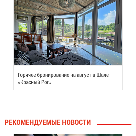
Го­ря­чее бро­ни­ро­ва­ние на ав­густ в Ша­ле
«Крас­ный Рог»
РЕ­КО­МЕН­ДУ­Е­МЫЕ НО­ВО­СТИ