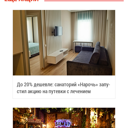
До 20% де­шев­ле: са­на­то­рий «На­рочь» за­пу­
стил ак­цию на пу­тев­ки с ле­че­ни­ем