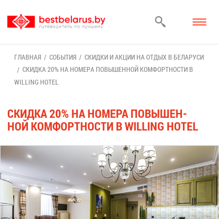
ГЛАВ­НАЯ
СО­БЫ­ТИЯ
СКИД­КИ И АК­ЦИИ НА ОТ­ДЫХ В БЕ­ЛА­РУ­СИ
СКИД­КА 20% НА НО­МЕ­РА ПО­ВЫ­ШЕН­НОЙ КОМ­ФОРТ­НО­СТИ В
WILLING HOTEL
СКИД­КА 20% НА НО­МЕ­РА ПО­ВЫ­ШЕН­
НОЙ КОМ­ФОРТ­НО­СТИ В WILLING HOTEL