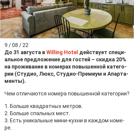
9 / 08 / 22
До 31 ав­гу­ста в
Willing Hotel
дей­ству­ет спе­ци­
аль­ное пред­ло­же­ние для го­стей – скид­ка 20%
на про­жи­ва­ние в но­ме­рах по­вы­шен­ной ка­те­го­
рии (Сту­дио, Люкс, Сту­дио-Пре­ми­ум и Апар­та­
мен­ты).
Чем от­ли­ча­ют­ся но­ме­ра по­вы­шен­ной ка­те­го­рии?
1. Боль­ше квад­рат­ных мет­ров.
2. Боль­ше спаль­ных мест.
3. Есть уни­каль­ные ми­ни-кух­ни в каж­дом но­ме­
ре.