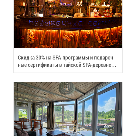
Скид­ка 30% на SPA-про­грам­мы и по­да­роч­
ные сер­ти­фи­ка­ты в тай­ской SPA-де­ревне
Samui