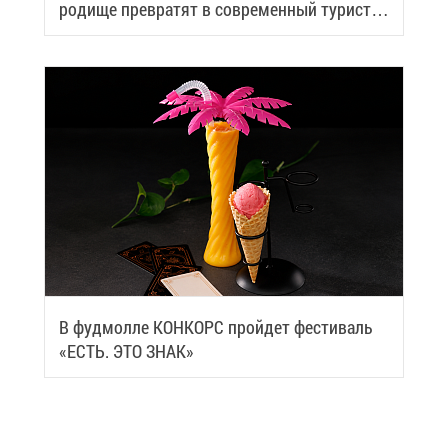
ро­ди­ще пре­вра­тят в со­вре­мен­ный ту­ри­сти­
че­ский центр
В фуд­мол­ле КОН­КОРС прой­дет фе­сти­валь
«ЕСТЬ. ЭТО ЗНАК»