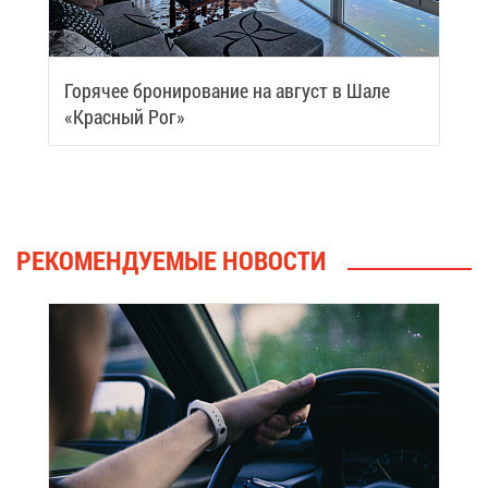
Го­ря­чее бро­ни­ро­ва­ние на ав­густ в Ша­ле
«Крас­ный Рог»
РЕ­КО­МЕН­ДУ­Е­МЫЕ НО­ВО­СТИ