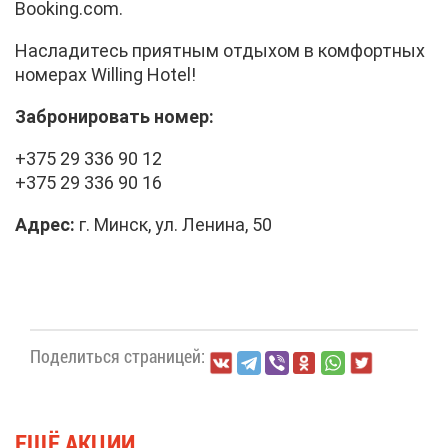
Booking.com.
На­сла­ди­тесь при­ят­ным от­ды­хом в ком­форт­ных
но­ме­рах Willing Hotel!
За­бро­ни­ро­вать но­мер:
+375 29 336 90 12
+375 29 336 90 16
Ад­рес:
г. Минск, ул. Ле­ни­на, 50
По­де­лить­ся стра­ни­цей:
ЕЩЁ АК­ЦИИ