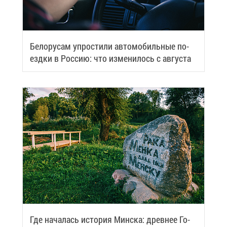
Бе­ло­ру­сам упро­сти­ли ав­то­мо­биль­ные по­
езд­ки в Рос­сию: что из­ме­ни­лось с ав­гу­ста
Где на­ча­лась ис­то­рия Мин­ска: древ­нее Го­