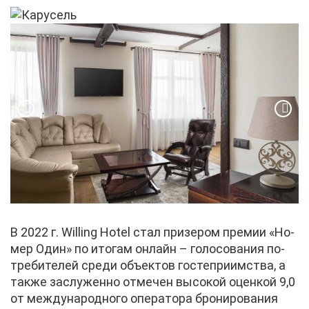
В 2022 г. Willing Hotel стал при­зе­ром пре­мии «Но­
мер Один» по ито­гам он­лайн – го­ло­со­ва­ния по­
тре­би­те­лей сре­ди объ­ек­тов го­сте­при­им­ства, а
та­к­же за­слу­жен­но от­ме­чен вы­со­кой оцен­кой 9,0
от меж­ду­на­род­но­го опе­ра­то­ра бро­ни­ро­ва­ния