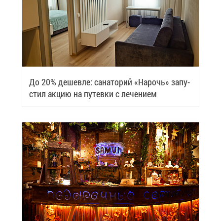
До 20% де­шев­ле: са­на­то­рий «На­рочь» за­пу­
стил ак­цию на пу­тев­ки с ле­че­ни­ем