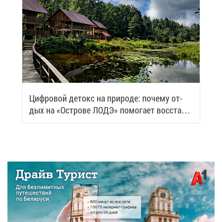
Циф­ро­вой де­токс на при­ро­де: по­че­му от­
дых на «Ост­ро­ве ЛОДЭ» по­мо­га­ет вос­ста­но­
вить си­лы