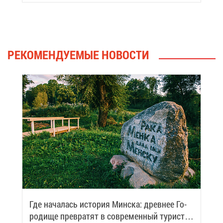
РЕ­КО­МЕН­ДУ­Е­МЫЕ НО­ВО­СТИ
Где на­ча­лась ис­то­рия Мин­ска: древ­нее Го­
ро­ди­ще пре­вра­тят в со­вре­мен­ный ту­ри­сти­