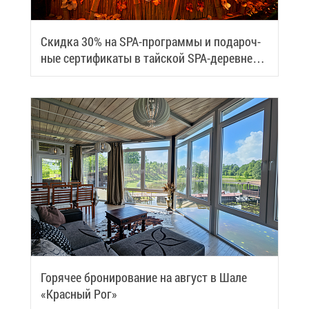
Скид­ка 30% на SPA-про­грам­мы и по­да­роч­
ные сер­ти­фи­ка­ты в тай­ской SPA-де­ревне
Samui
Го­ря­чее бро­ни­ро­ва­ние на ав­густ в Ша­ле
«Крас­ный Рог»