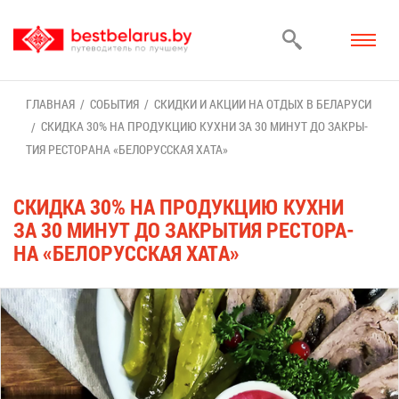
ГЛАВ­НАЯ
СО­БЫ­ТИЯ
СКИД­КИ И АК­ЦИИ НА ОТ­ДЫХ В БЕ­ЛА­РУ­СИ
СКИД­КА 30% НА ПРО­ДУК­ЦИЮ КУХ­НИ ЗА 30 МИ­НУТ ДО ЗА­КРЫ­
ТИЯ РЕ­СТО­РА­НА «БЕ­ЛО­РУС­СКАЯ ХА­ТА»
СКИД­КА 30% НА ПРО­ДУК­ЦИЮ КУХ­НИ
ЗА 30 МИ­НУТ ДО ЗА­КРЫ­ТИЯ РЕ­СТО­РА­
НА «БЕ­ЛО­РУС­СКАЯ ХА­ТА»