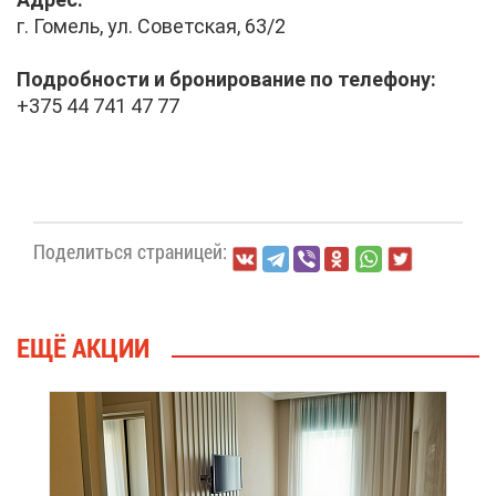
г. Го­мель, ул. Со­вет­ская, 63/2
По­дроб­но­сти и бро­ни­ро­ва­ние по те­ле­фо­ну:
+375 44 741 47 77
По­де­лить­ся стра­ни­цей:
ЕЩЁ АК­ЦИИ