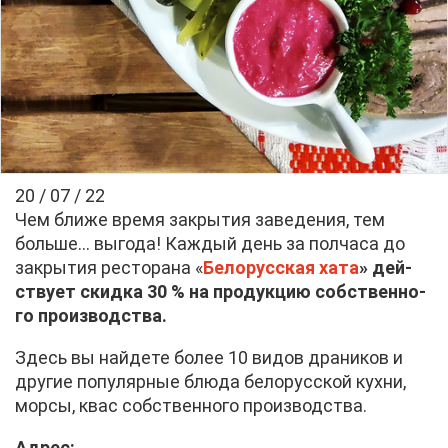
20 / 07 / 22
Чем бли­же вре­мя за­кры­тия за­ве­де­ния, тем
боль­ше… вы­го­да! Каж­дый день за пол­ча­са до
за­кры­тия ре­сто­ра­на «
Бе­ло­рус­ская ха­та
» дей­
ству­ет скид­ка 30 % на про­дук­цию соб­ствен­но­
го про­из­вод­ства.
Здесь вы най­де­те бо­лее 10 ви­дов дра­ни­ков и
дру­гие по­пу­ляр­ные блю­да бе­ло­рус­ской кух­ни,
мор­сы, квас соб­ствен­но­го про­из­вод­ства.
Ад­рес: