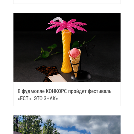
че­ский центр
В фуд­мол­ле КОН­КОРС прой­дет фе­сти­валь
«ЕСТЬ. ЭТО ЗНАК»