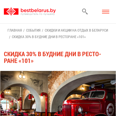
ГЛАВ­НАЯ
СО­БЫ­ТИЯ
СКИД­КИ И АК­ЦИИ НА ОТ­ДЫХ В БЕ­ЛА­РУ­СИ
СКИД­КА 30% В БУД­НИЕ ДНИ В РЕ­СТО­РАНЕ «101»
СКИД­КА 30% В БУД­НИЕ ДНИ В РЕ­СТО­
РАНЕ «101»