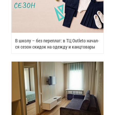
В шко­лу – без пе­ре­плат: в ТЦ Outleto на­чал­
ся се­зон ски­док на одеж­ду и канц­то­ва­ры