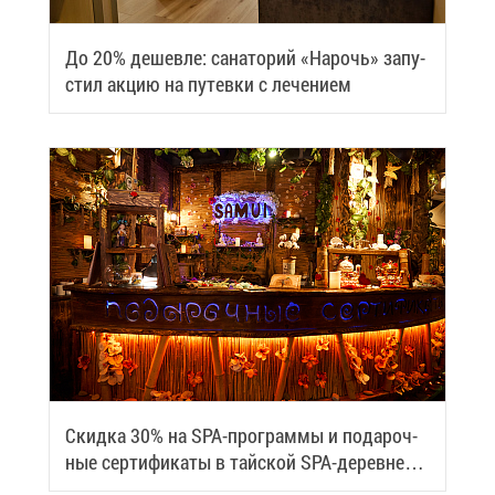
До 20% де­шев­ле: са­на­то­рий «На­рочь» за­пу­
стил ак­цию на пу­тев­ки с ле­че­ни­ем
Скид­ка 30% на SPA-про­грам­мы и по­да­роч­
ные сер­ти­фи­ка­ты в тай­ской SPA-де­ревне
Samui