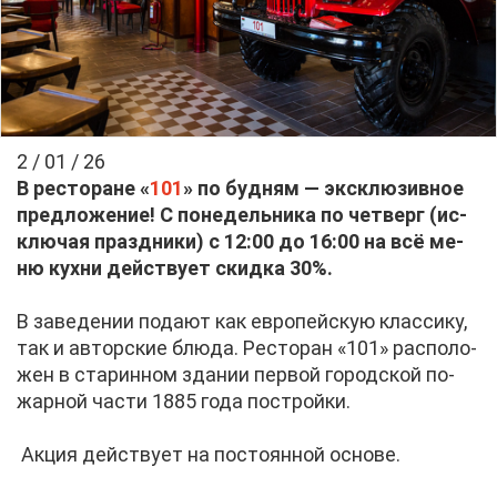
2 / 01 / 26
В ре­сто­ране «
101
»
по буд­ням — экс­клю­зив­ное
пред­ло­же­ние! С по­не­дель­ни­ка по чет­верг (ис­
клю­чая празд­ни­ки) с 12:00 до 16:00 на всё ме­
ню кух­ни дей­ству­ет скид­ка 30%.
В за­ве­де­нии по­да­ют как ев­ро­пей­скую клас­си­ку,
так и ав­тор­ские блю­да. Ре­сто­ран «101» рас­по­ло­
жен в ста­рин­ном зда­нии пер­вой го­род­ской по­
жар­ной ча­сти 1885 го­да по­строй­ки.
Ак­ция дей­ству­ет на по­сто­ян­ной ос­но­ве.