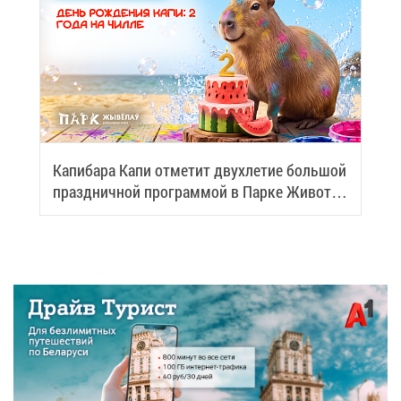
Ка­пи­ба­ра Ка­пи от­ме­тит двух­ле­тие боль­шой
празд­нич­ной про­грам­мой в Пар­ке Жи­вот­
ных