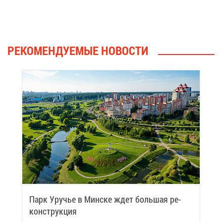
РЕ­КО­МЕН­ДУ­Е­МЫЕ НО­ВО­СТИ
Парк Уру­чье в Мин­ске ждет боль­шая ре­
кон­струк­ция