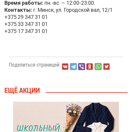
Вре­мя ра­бо­ты:
пн.-вс. – 12:00-23:00.
Кон­так­ты:
г. Минск, ул. Го­род­ской вал, 12/1
+375 29 347 31 01
+375 33 347 31 01
+375 17 347 31 01
По­де­лить­ся стра­ни­цей:
ЕЩЁ АК­ЦИИ