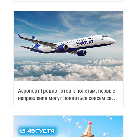
Аэро­порт Грод­но го­тов к по­ле­там: пер­вые
на­прав­ле­ния мо­гут по­явить­ся со­всем ско­
ро