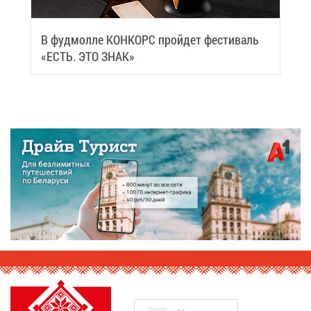
В фуд­мол­ле КОН­КОРС прой­дет фе­сти­валь
«ЕСТЬ. ЭТО ЗНАК»