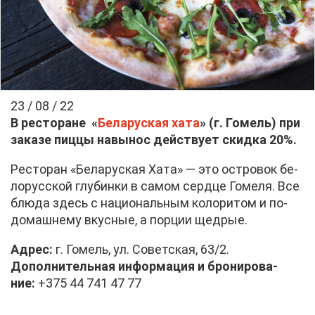
23 / 08 / 22
В ре­сто­ране «
Бе­ла­рус­кая ха­та
» (г. Го­мель) при
за­ка­зе пиц­цы на­вы­нос дей­ству­ет скид­ка 20%.
Ре­сто­ран «Бе­ла­рус­кая Ха­та» — это ост­ро­вок бе­
ло­рус­ской глу­бин­ки в са­мом серд­це Го­ме­ля. Все
блю­да здесь с на­ци­о­наль­ным ко­ло­ри­том и по-
до­маш­не­му вкус­ные, а пор­ции щед­рые.
Ад­рес:
г. Го­мель, ул. Со­вет­ская, 63/2.
До­пол­ни­тель­ная ин­фор­ма­ция и бро­ни­ро­ва­
ние:
+375 44 741 47 77