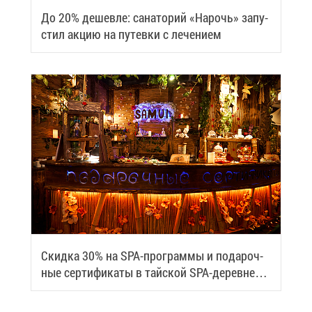
До 20% де­шев­ле: са­на­то­рий «На­рочь» за­пу­
стил ак­цию на пу­тев­ки с ле­че­ни­ем
Скид­ка 30% на SPA-про­грам­мы и по­да­роч­
ные сер­ти­фи­ка­ты в тай­ской SPA-де­ревне
Samui