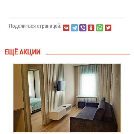
По­де­лить­ся стра­ни­цей:
ЕЩЁ АК­ЦИИ