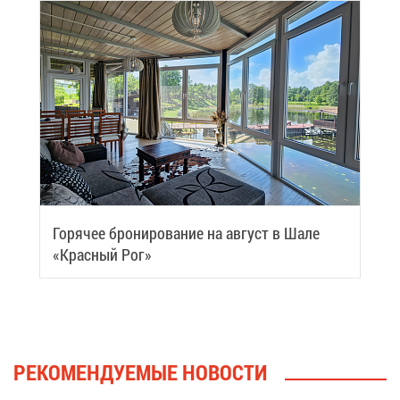
Го­ря­чее бро­ни­ро­ва­ние на ав­густ в Ша­ле
«Крас­ный Рог»
РЕ­КО­МЕН­ДУ­Е­МЫЕ НО­ВО­СТИ