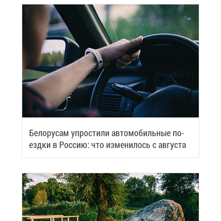
Бе­ло­ру­сам упро­сти­ли ав­то­мо­биль­ные по­
езд­ки в Рос­сию: что из­ме­ни­лось с ав­гу­ста