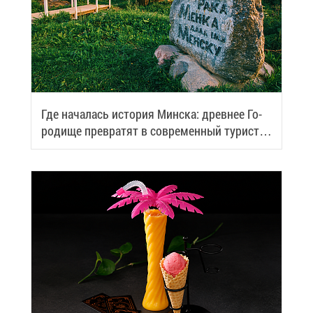
Где на­ча­лась ис­то­рия Мин­ска: древ­нее Го­
ро­ди­ще пре­вра­тят в со­вре­мен­ный ту­ри­сти­
че­ский центр