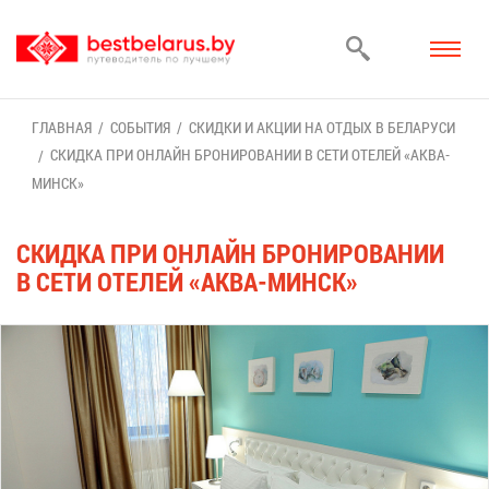
ГЛАВ­НАЯ
СО­БЫ­ТИЯ
СКИД­КИ И АК­ЦИИ НА ОТ­ДЫХ В БЕ­ЛА­РУ­СИ
СКИД­КА ПРИ ОН­ЛАЙН БРО­НИ­РО­ВА­НИИ В СЕ­ТИ ОТЕ­ЛЕЙ «АК­ВА-
МИНСК»
СКИД­КА ПРИ ОН­ЛАЙН БРО­НИ­РО­ВА­НИИ
В СЕ­ТИ ОТЕ­ЛЕЙ «АК­ВА-МИНСК»