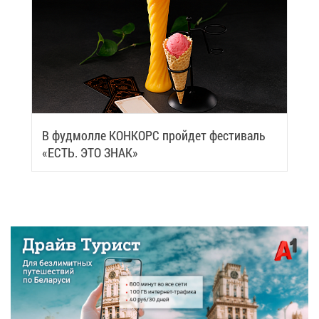
В фуд­мол­ле КОН­КОРС прой­дет фе­сти­валь
«ЕСТЬ. ЭТО ЗНАК»