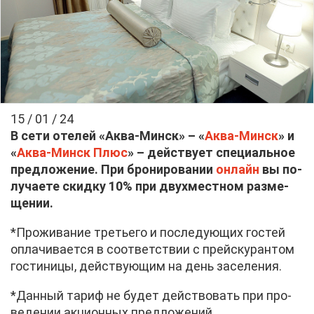
15 / 01 / 24
В се­ти оте­лей «Ак­ва-Минск» – «
Ак­ва-Минск
» и
«
Ак­ва-Минск Плюс
» – дей­ству­ет спе­ци­аль­ное
пред­ло­же­ние. При бро­ни­ро­ва­нии
он­лайн
вы по­
лу­ча­е­те скид­ку 10% при двух­мест­ном раз­ме­
ще­нии.
*Про­жи­ва­ние тре­тье­го и по­сле­ду­ю­щих го­стей
опла­чи­ва­ет­ся в со­от­вет­ствии с прейс­ку­ран­том
го­сти­ни­цы, дей­ству­ю­щим на день за­се­ле­ния.
*Дан­ный та­риф не бу­дет дей­ство­вать при про­
ве­де­нии ак­ци­он­ных пред­ло­же­ний.