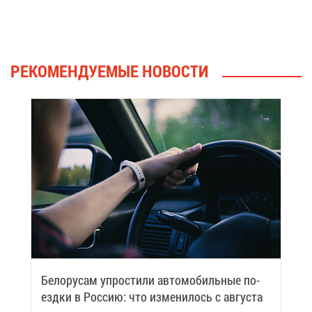
РЕ­КО­МЕН­ДУ­Е­МЫЕ НО­ВО­СТИ
Бе­ло­ру­сам упро­сти­ли ав­то­мо­биль­ные по­
езд­ки в Рос­сию: что из­ме­ни­лось с ав­гу­ста