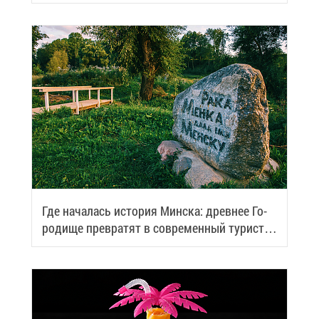
Где на­ча­лась ис­то­рия Мин­ска: древ­нее Го­
ро­ди­ще пре­вра­тят в со­вре­мен­ный ту­ри­сти­
че­ский центр