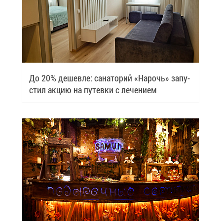
До 20% де­шев­ле: са­на­то­рий «На­рочь» за­пу­
стил ак­цию на пу­тев­ки с ле­че­ни­ем