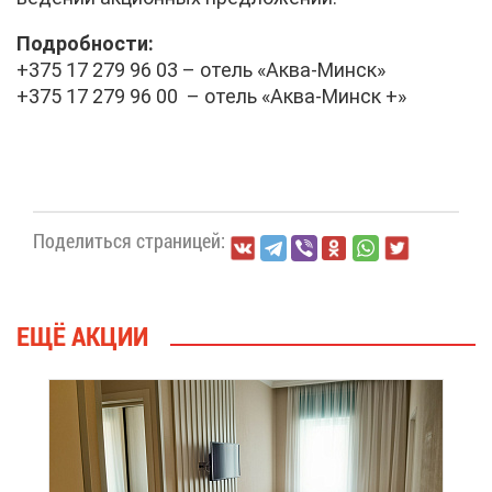
По­дроб­но­сти:
+375 17 279 96 03 – отель «Ак­ва-Минск»
+375 17 279 96 00 – отель «Ак­ва-Минск +»
По­де­лить­ся стра­ни­цей:
ЕЩЁ АК­ЦИИ