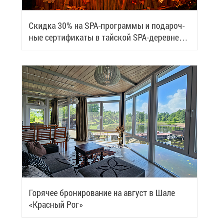
Скид­ка 30% на SPA-про­грам­мы и по­да­роч­
ные сер­ти­фи­ка­ты в тай­ской SPA-де­ревне
Samui
Го­ря­чее бро­ни­ро­ва­ние на ав­густ в Ша­ле
«Крас­ный Рог»