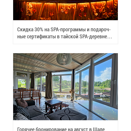
Скид­ка 30% на SPA-про­грам­мы и по­да­роч­
ные сер­ти­фи­ка­ты в тай­ской SPA-де­ревне
Samui
Го­ря­чее бро­ни­ро­ва­ние на ав­густ в Ша­ле