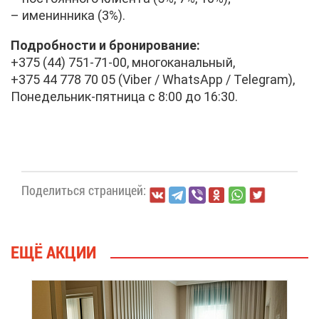
– име­нин­ни­ка (3%).
По­дроб­но­сти и бро­ни­ро­ва­ние:
+375 (44) 751-71-00, мно­го­ка­наль­ный,
+375 44 778 70 05 (Viber / WhatsApp / Telegram),
По­не­дель­ник-пят­ни­ца с 8:00 до 16:30.
По­де­лить­ся стра­ни­цей:
ЕЩЁ АК­ЦИИ