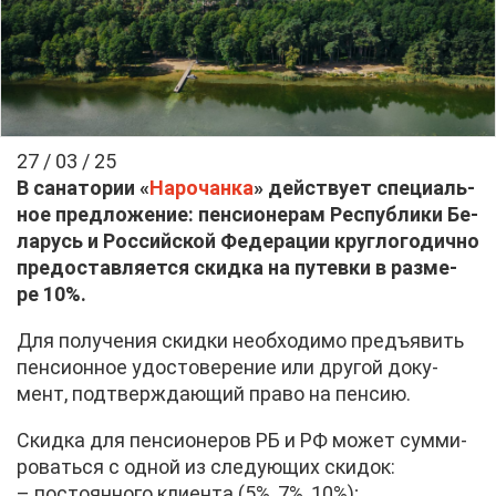
27 / 03 / 25
В са­на­то­рии «
На­ро­чан­ка
» дей­ству­ет спе­ци­аль­
ное пред­ло­же­ние: пен­си­о­не­рам Рес­пуб­ли­ки Бе­
ла­русь и Рос­сий­ской Фе­де­ра­ции круг­ло­го­дич­но
предо­став­ля­ет­ся скид­ка на пу­тев­ки в раз­ме­
ре 10%.
Для по­лу­че­ния скид­ки необ­хо­ди­мо предъ­явить
пен­си­он­ное удо­сто­ве­ре­ние или дру­гой до­ку­
мент, под­твер­жда­ю­щий пра­во на пен­сию.
Скид­ка для пен­си­о­не­ров РБ и РФ мо­жет сум­ми­
ро­вать­ся с од­ной из сле­ду­ю­щих ски­док:
– по­сто­ян­но­го кли­ен­та (5%, 7%, 10%);