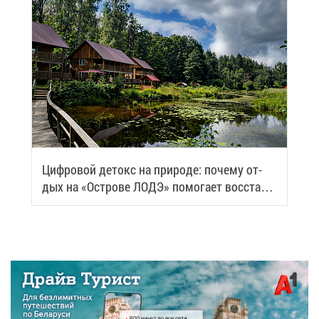
Циф­ро­вой де­токс на при­ро­де: по­че­му от­
дых на «Ост­ро­ве ЛОДЭ» по­мо­га­ет вос­ста­но­
вить си­лы