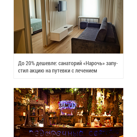
До 20% де­шев­ле: са­на­то­рий «На­рочь» за­пу­
стил ак­цию на пу­тев­ки с ле­че­ни­ем