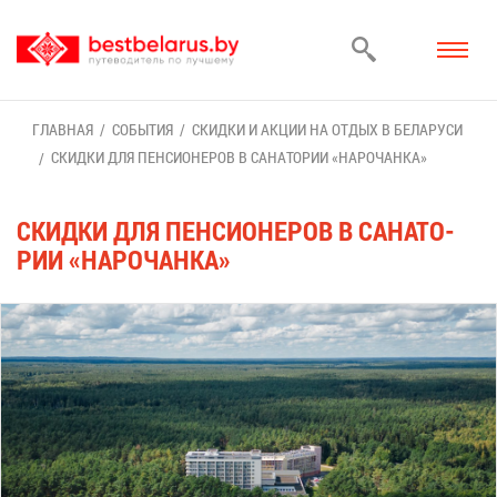
ГЛАВ­НАЯ
СО­БЫ­ТИЯ
СКИД­КИ И АК­ЦИИ НА ОТ­ДЫХ В БЕ­ЛА­РУ­СИ
СКИД­КИ ДЛЯ ПЕН­СИ­О­НЕ­РОВ В СА­НА­ТО­РИИ «НА­РО­ЧАН­КА»
СКИД­КИ ДЛЯ ПЕН­СИ­О­НЕ­РОВ В СА­НА­ТО­
РИИ «НА­РО­ЧАН­КА»