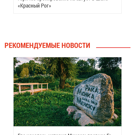
«Крас­ный Рог»
РЕ­КО­МЕН­ДУ­Е­МЫЕ НО­ВО­СТИ