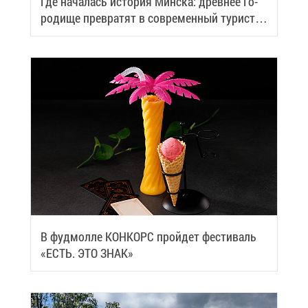
Где на­ча­лась ис­то­рия Мин­ска: древ­нее Го­
ро­ди­ще пре­вра­тят в со­вре­мен­ный ту­ри­сти­
че­ский центр
В фуд­мол­ле КОН­КОРС прой­дет фе­сти­валь
«ЕСТЬ. ЭТО ЗНАК»