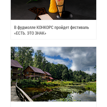
В фуд­мол­ле КОН­КОРС прой­дет фе­сти­валь
«ЕСТЬ. ЭТО ЗНАК»