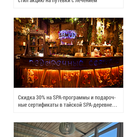
стил ак­цию на пу­тев­ки с ле­че­ни­ем
Скид­ка 30% на SPA-про­грам­мы и по­да­роч­
ные сер­ти­фи­ка­ты в тай­ской SPA-де­ревне
Samui