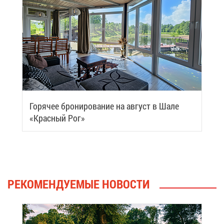
Го­ря­чее бро­ни­ро­ва­ние на ав­густ в Ша­ле
«Крас­ный Рог»
РЕ­КО­МЕН­ДУ­Е­МЫЕ НО­ВО­СТИ