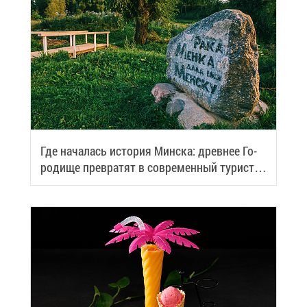
Где на­ча­лась ис­то­рия Мин­ска: древ­нее Го­
ро­ди­ще пре­вра­тят в со­вре­мен­ный ту­ри­сти­
че­ский центр