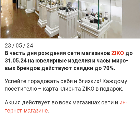
23 / 05 / 24
В честь дня рож­де­ния се­ти ма­га­зи­нов
ZIKO
до
31.05.24 на юве­лир­ные из­де­лия и ча­сы ми­ро­
вых брен­дов дей­ству­ют скид­ки до 70%.
Успей­те по­ра­до­вать се­бя и близ­ких! Каж­до­му
по­се­ти­те­лю – кар­та кли­ен­та ZIKO в по­да­рок.
ин­
Ак­ция дей­ству­ет во всех ма­га­зи­нах се­ти и
тер­нет-ма­га­зине
.