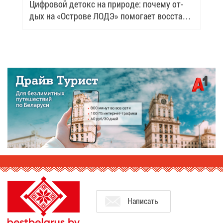
Циф­ро­вой де­токс на при­ро­де: по­че­му от­
дых на «Ост­ро­ве ЛОДЭ» по­мо­га­ет вос­ста­но­
вить си­лы
На­пи­сать