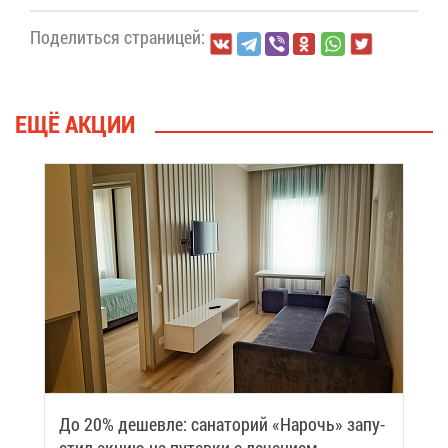
По­де­лить­ся стра­ни­цей:
ЕЩЁ АК­ЦИИ
До 20% де­шев­ле: са­на­то­рий «На­рочь» за­пу­