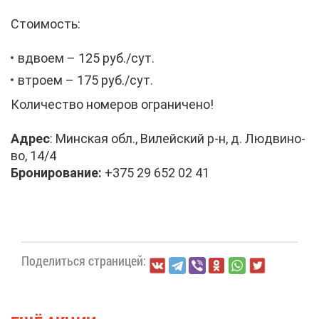
Сто­и­мость:
вдво­ем – 125 руб./сут.
втро­ем – 175 руб./сут.
Ко­ли­че­ство но­ме­ров огра­ни­че­но!
Ад­рес
: Мин­ская обл., Ви­лей­ский р-н, д. Лю­дви­но­
во, 14/4
Бро­ни­ро­ва­ние:
+375 29 652 02 41
По­де­лить­ся стра­ни­цей: