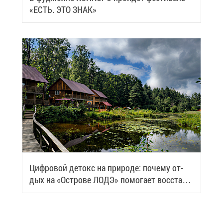
«ЕСТЬ. ЭТО ЗНАК»
Циф­ро­вой де­токс на при­ро­де: по­че­му от­
дых на «Ост­ро­ве ЛОДЭ» по­мо­га­ет вос­ста­но­
вить си­лы