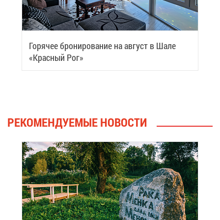
Го­ря­чее бро­ни­ро­ва­ние на ав­густ в Ша­ле
«Крас­ный Рог»
РЕ­КО­МЕН­ДУ­Е­МЫЕ НО­ВО­СТИ