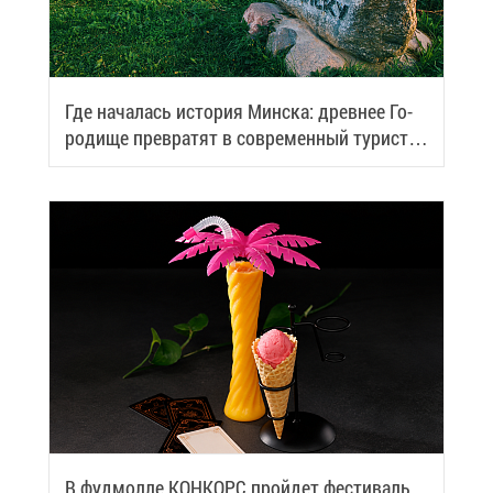
Где на­ча­лась ис­то­рия Мин­ска: древ­нее Го­
ро­ди­ще пре­вра­тят в со­вре­мен­ный ту­ри­сти­
че­ский центр
В фуд­мол­ле КОН­КОРС прой­дет фе­сти­валь