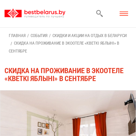
ГЛАВ­НАЯ
СО­БЫ­ТИЯ
СКИД­КИ И АК­ЦИИ НА ОТ­ДЫХ В БЕ­ЛА­РУ­СИ
СКИД­КА НА ПРО­ЖИ­ВА­НИЕ В ЭКО­ОТЕ­ЛЕ «КВЕТКІ ЯБ­ЛЫНІ» В
СЕН­ТЯБ­РЕ
СКИД­КА НА ПРО­ЖИ­ВА­НИЕ В ЭКО­ОТЕ­ЛЕ
«КВЕТКІ ЯБ­ЛЫНІ» В СЕН­ТЯБ­РЕ