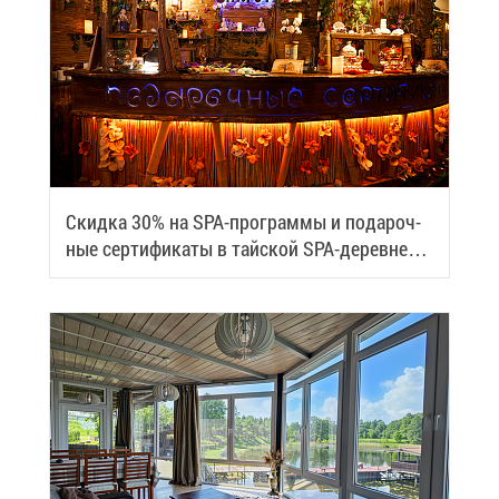
Скид­ка 30% на SPA-про­грам­мы и по­да­роч­
ные сер­ти­фи­ка­ты в тай­ской SPA-де­ревне
Samui