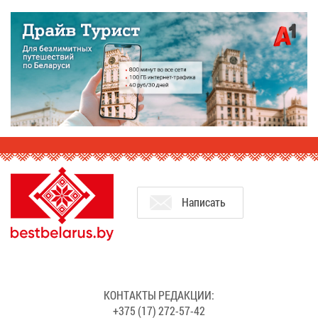
На­пи­сать
КОН­ТАК­ТЫ РЕ­ДАК­ЦИИ:
+375 (17) 272-57-42