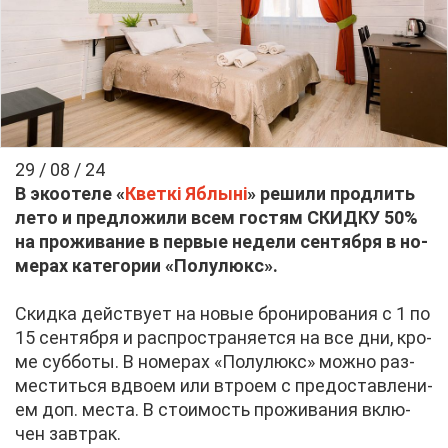
29 / 08 / 24
В эко­оте­ле «
Кветкі Яб­лыні
» ре­ши­ли про­длить
ле­то и пред­ло­жи­ли всем го­стям СКИД­КУ 50%
на про­жи­ва­ние в пер­вые неде­ли сен­тяб­ря в но­
ме­рах ка­те­го­рии «По­лу­люкс».
Скид­ка дей­ству­ет на но­вые бро­ни­ро­ва­ния с 1 по
15 сен­тяб­ря и рас­про­стра­ня­ет­ся на все дни, кро­
ме суб­бо­ты. В но­ме­рах «По­лу­люкс» мож­но раз­
ме­стить­ся вдво­ем или втро­ем с предо­став­ле­ни­
ем доп. ме­ста. В сто­и­мость про­жи­ва­ния вклю­
чен зав­трак.