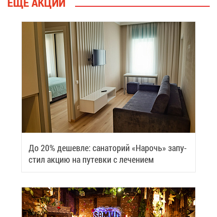
ЕЩЁ АК­ЦИИ
До 20% де­шев­ле: са­на­то­рий «На­рочь» за­пу­
стил ак­цию на пу­тев­ки с ле­че­ни­ем