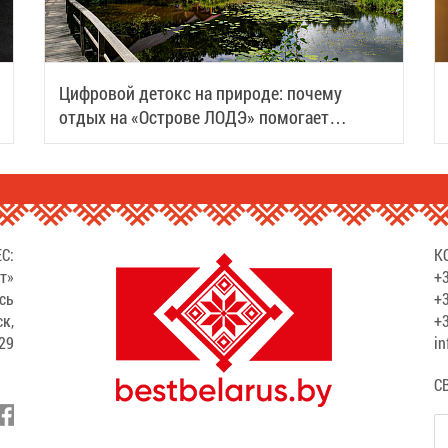
Цифровой детокс на природе: почему
отдых на «Острове ЛОДЭ» помогает
восстановить силы
С:
К
т»
+3
сь
+3
ск,
+3
529
in
С