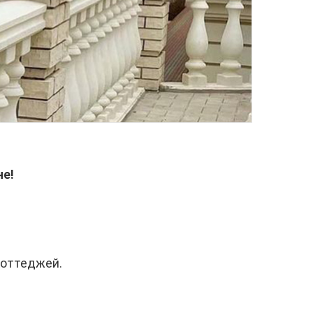
не!
коттеджей.