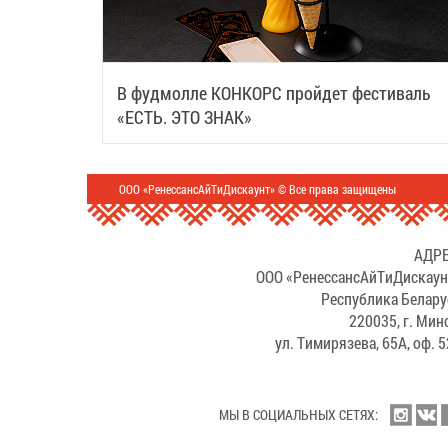
В фудмолле КОНКОРС пройдет фестиваль
«ЕСТЬ. ЭТО ЗНАК»
ООО «РенессансАйТиДискаунт» © Все права защищены
АДРЕ
ООО «РенессансАйТиДискаун
Республика Белару
220035, г. Мин
ул. Тимирязева, 65А, оф. 
МЫ В СОЦИАЛЬНЫХ СЕТЯХ: